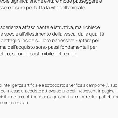
vole significa anche evitare mode passeggere e
sere e cure per tutta la vita dell’animale.
perienza affascinante e istruttiva, ma richiede
la specie all’allestimento della vasca, dalla qualità
i dettaglio incide sul loro benessere. Optare per
rima dell’acquisto sono passi fondamentali per
tico, sicuro e sostenibile nel tempo.
i di intelligenza artificiale e sottoposto a verifica a campione. Al 
e. In caso di acquisto attraverso uno dei link presenti in pagina,
onibilità dei prodotti non sono aggiornati in tempo reale e potrebb
-commerce citati.