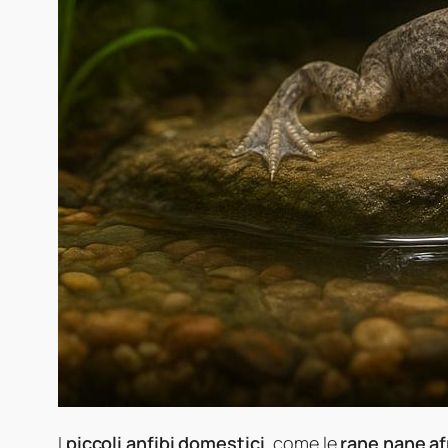
I
piccoli anfibi domestici
, come le
rane nane af