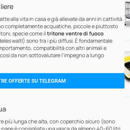
liere
te alla vita in casa e già allevate da anni in cattività.
o completamente acquatiche, piccole e piuttosto
itoni, specie come il
tritone ventre di fuoco
eles waltl) sono tra i più diffusi. È fondamentale
portamento, compatibilità con altri animali e
), così da non sottovalutare l’impegno a lungo
TRE OFFERTE SU TELEGRAM
qua
e più lunga che alta, con coperchio sicuro (sono
ne nane è consigliata una vasca da almeno 40–60 litri,