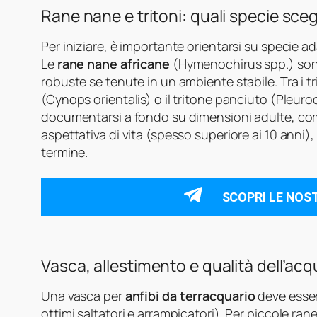
Rane nane e tritoni: quali specie sceg
Per iniziare, è importante orientarsi su specie adat
Le
rane nane africane
(Hymenochirus spp.) son
robuste se tenute in un ambiente stabile. Tra i tr
(Cynops orientalis) o il tritone panciuto (Pleurod
documentarsi a fondo su dimensioni adulte, com
aspettativa di vita (spesso superiore ai 10 anni
termine.
SCOPRI LE NOS
Vasca, allestimento e qualità dell’ac
Una vasca per
anfibi da terracquario
deve esser
ottimi saltatori e arrampicatori). Per piccole ra