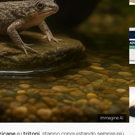
Immagine AI
ricane
e i
tritoni
, stanno conquistando sempre più