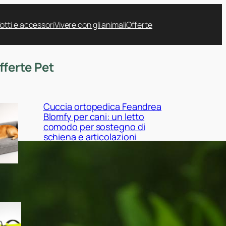
otti e accessori
Vivere con gli animali
Offerte
fferte Pet
Cuccia ortopedica Feandrea
Blomfy per cani: un letto
comodo per sostegno di
schiena e articolazioni
Giubbotto di salvataggio
Queenmore per cani:
sicurezza in acqua tra mare,