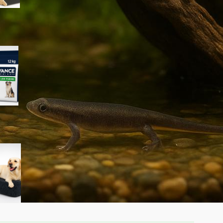
Advance Veterinary Diets
Urinary Low Purine per cani:
quando può aiutare davvero i
problemi urinari
KSIIA cuscino XL per cani
taglia grande: materassino
morbido e lavabile ideale per
l’interno