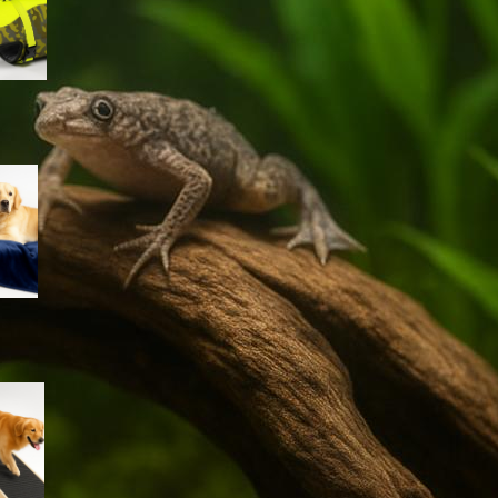
lago e piscina
Coperta impermeabile
Dreamzie per cani e gatti:
proteggere divano e letto con
un telo morbido e lavabile
Rampa iPetba per cani grandi:
accesso sicuro a letto e
divano senza stress per le
articolazioni