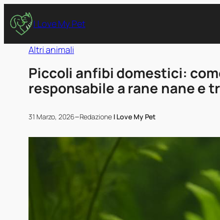
I Love My Pet
Altri animali
Piccoli anfibi domestici: com
responsabile a rane nane e tr
–
31 Marzo, 2026
Redazione
I Love My Pet