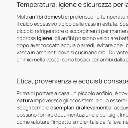
Temperatura, igiene e sicurezza per la
Molti
anfibi domestici
preferiscono temperature
il caldo eccessivo tipico delle case in estate. S
piccolo refrigeratore o accorgimenti per mantene
rigorosa
igiene
: gli anfibi possono veicolare ba
dopo aver toccato acqua o arredi, evitare che i b
vasca in ambienti dove si cucinano cibi. Durant
chimici nella vasca: sono tossici per anfibi dall
Etica, provenienza e acquisti consap
Prima di portare a casa un piccolo anfibio, è d
natura
impoverisce gli ecosistemi e può essere i
Scegli sempre
esemplari di allevamento
, acquis
possano fornire documentazione e consigli. Info
come valutare l’impatto ambientale dell’allevam