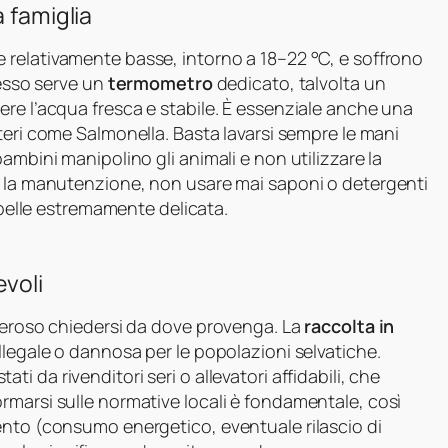
 famiglia
 relativamente basse, intorno a 18–22 °C, e soffrono
pesso serve un
termometro
dedicato, talvolta un
re l’acqua fresca e stabile. È essenziale anche una
tteri come Salmonella. Basta lavarsi sempre le mani
ambini manipolino gli animali e non utilizzare la
e la manutenzione, non usare mai saponi o detergenti
a pelle estremamente delicata.
evoli
overoso chiedersi da dove provenga. La
raccolta in
llegale o dannosa per le popolazioni selvatiche.
tati da rivenditori seri o allevatori affidabili, che
rmarsi sulle normative locali è fondamentale, così
ento (consumo energetico, eventuale rilascio di