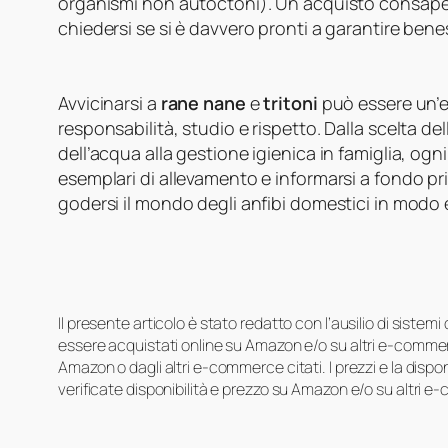
organismi non autoctoni). Un acquisto consape
chiedersi se si è davvero pronti a garantire benes
Avvicinarsi a
rane nane
e
tritoni
può essere un’es
responsabilità, studio e rispetto. Dalla scelta del
dell’acqua alla gestione igienica in famiglia, ogn
esemplari di allevamento e informarsi a fondo p
godersi il mondo degli anfibi domestici in modo e
Il presente articolo è stato redatto con l’ausilio di sistem
essere acquistati online su Amazon e/o su altri e-commerc
Amazon o dagli altri e-commerce citati. I prezzi e la disp
verificate disponibilità e prezzo su Amazon e/o su altri e