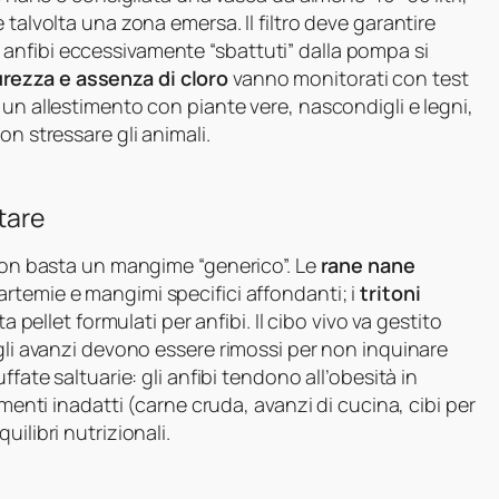
 talvolta una zona emersa. Il filtro deve garantire
anfibi eccessivamente “sbattuti” dalla pompa si
rezza e assenza di cloro
vanno monitorati con test
 un allestimento con piante vere, nascondigli e legni,
on stressare gli animali.
tare
 non basta un mangime “generico”. Le
rane nane
rtemie e mangimi specifici affondanti; i
tritoni
a pellet formulati per anfibi. Il cibo vivo va gestito
 gli avanzi devono essere rimossi per non inquinare
ffate saltuarie: gli anfibi tendono all’obesità in
imenti inadatti (carne cruda, avanzi di cucina, cibi per
ilibri nutrizionali.