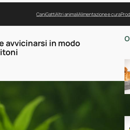
Cani
Gatti
Altri animali
Alimentazione e cura
Prod
O
e avvicinarsi in modo
itoni