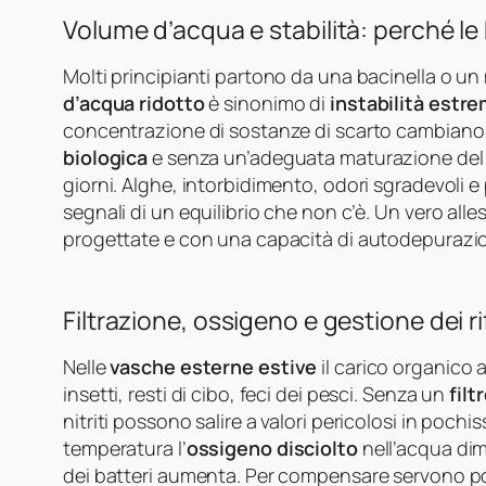
Volume d’acqua e stabilità: perché l
Molti principianti partono da una bacinella o un 
d’acqua ridotto
è sinonimo di
instabilità estr
concentrazione di sostanze di scarto cambiano
biologica
e senza un’adeguata maturazione del s
giorni. Alghe, intorbidimento, odori sgradevoli e 
segnali di un equilibrio che non c’è. Un vero all
progettate e con una capacità di autodepurazi
Filtrazione, ossigeno e gestione dei ri
Nelle
vasche esterne estive
il carico organico
insetti, resti di cibo, feci dei pesci. Senza un
fil
nitriti possono salire a valori pericolosi in poch
temperatura l’
ossigeno disciolto
nell’acqua dim
dei batteri aumenta. Per compensare servono po