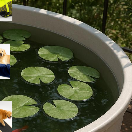
lago e piscina
Coperta impermeabile
Dreamzie per cani e gatti:
proteggere divano e letto con
un telo morbido e lavabile
Rampa iPetba per cani grandi:
accesso sicuro a letto e
divano senza stress per le
articolazioni