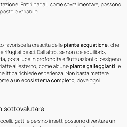
mentazione. Errori banali, come sovralimentare, possono
osto e variabile.
to favorisce la crescita delle
piante acquatiche
, che
ifugi ai pesci. Dall’altro, se non c’è equilibrio,
da, poca luce in profondità e fluttuazioni di ossigeno
adatte all’esterno, come alcune
piante galleggianti
, e
one ittica richiede esperienza. Non basta mettere
 come a un
ecosistema completo
, dove ogni
n sottovalutare
celli, gatti e persino insetti possono diventare un