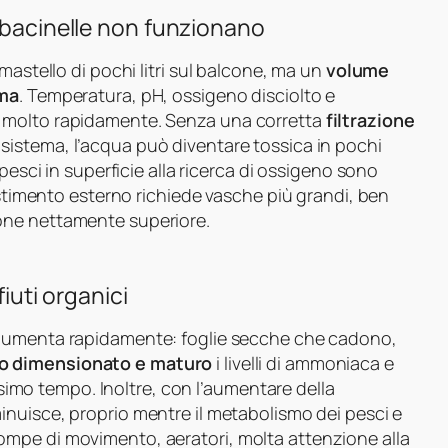
e bacinelle non funzionano
mastello di pochi litri sul balcone, ma un
volume
ema
. Temperatura, pH, ossigeno disciolto e
 molto rapidamente. Senza una corretta
filtrazione
istema, l’acqua può diventare tossica in pochi
pesci in superficie alla ricerca di ossigeno sono
estimento esterno richiede vasche più grandi, ben
one nettamente superiore.
fiuti organici
 aumenta rapidamente: foglie secche che cadono,
tro dimensionato e maturo
i livelli di ammoniaca e
issimo tempo. Inoltre, con l’aumentare della
inuisce, proprio mentre il metabolismo dei pesci e
mpe di movimento, aeratori, molta attenzione alla