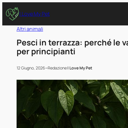
I Love My Pet
Altri animali
Pesci in terrazza: perché le
per principianti
–
12 Giugno, 2026
Redazione
I Love My Pet