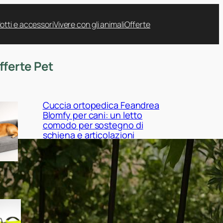
otti e accessori
Vivere con gli animali
Offerte
fferte Pet
Cuccia ortopedica Feandrea
Blomfy per cani: un letto
comodo per sostegno di
schiena e articolazioni
Giubbotto di salvataggio
Queenmore per cani:
sicurezza in acqua tra mare,