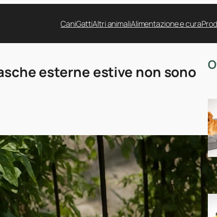
Cani
Gatti
Altri animali
Alimentazione e cura
Prod
O
 vasche esterne estive non sono