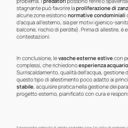
problema. I
predatori
possono ferire o spaventar
stagnante può favorire la
proliferazione di zan
alcune zone esistono
normative condominiali
o
d’acqua all’esterno, sia per motivi igienico-sanita
balcone, rischio di perdite). Prima di allestire, è
contestazioni.
In conclusione, le
vasche esterne estive
con pe
complessi, che richiedono
esperienza acquario
Surriscaldamento, qualità dell’acqua, gestione d
questo tipo di allestimento poco adatto ai princi
stabile
, acquisire pratica nella gestione dei p
progetto esterno, pianificato con cura e responsa