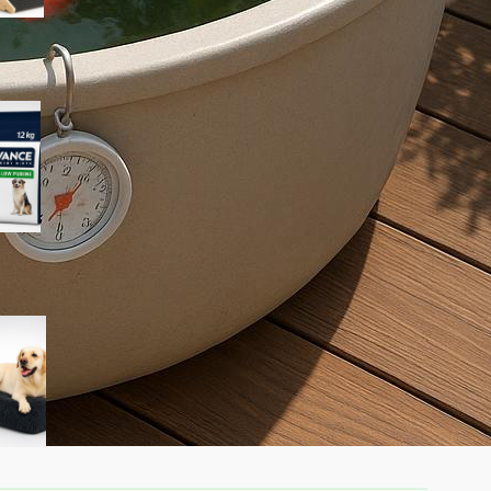
Advance Veterinary Diets
Urinary Low Purine per cani:
quando può aiutare davvero i
problemi urinari
KSIIA cuscino XL per cani
taglia grande: materassino
morbido e lavabile ideale per
l’interno