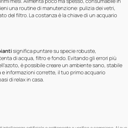
 primi mesi. Alimenta poco ma spesso, consumabile in
tieni una routine di manutenzione: pulizia dei vetri,
to del filtro. La costanza è la chiave di un acquario
pianti
significa puntare su specie robuste,
ta di acqua, filtro e fondo. Evitando gli errori più
ell’azoto, è possibile creare un ambiente sano, stabile
 e informazioni corrette, il tuo primo acquario
si di relax in casa.
i di intelligenza artificiale e sottoposto a verifica a campione. Al 