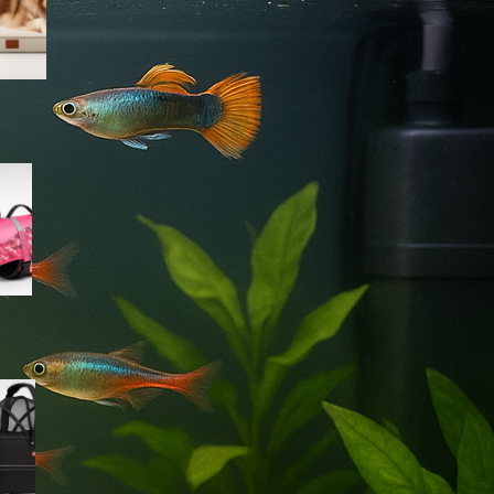
Amazon
Giubbotto di salvataggio
Queenmore per cani, il modello
rosa mimetico ideale per mare
e piscina in offerta su Amazon
Cestino bici frontale TRIXIE per
cani fino a 6 kg, l’accessorio
per le pedalate in città in super
offerta su Amazon