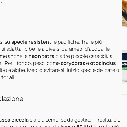
si su
specie resistenti
e pacifiche. Tra le più
he si adattano bene a diversi parametri d’acqua; le
time anche le
neon tetra
o altre piccole caracidi, a
i. Per il fondo, pesci come
corydoras
e
otocinclus
o e alghe. Meglio evitare all’inizio specie delicate o
toriali.
olazione
asca piccola
sia più semplice da gestire. In realtà, più
 Per iniziare, una vasca di almeno
60 litri
è molto più