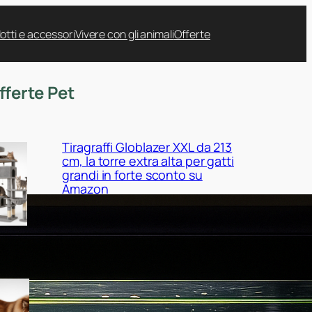
otti e accessori
Vivere con gli animali
Offerte
fferte Pet
Tiragraffi Globlazer XXL da 213
cm, la torre extra alta per gatti
grandi in forte sconto su
Amazon
Cuccia EHEYCIGA XXL per cani
da interno, il maxi cuscino
ortopedico in promo su