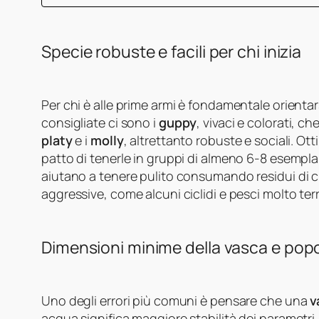
Specie robuste e facili per chi inizia
Per chi è alle prime armi è fondamentale orientar
consigliate ci sono i
guppy
, vivaci e colorati, c
platy
e i
molly
, altrettanto robuste e sociali. Ot
patto di tenerle in gruppi di almeno 6-8 esemplar
aiutano a tenere pulito consumando residui di cib
aggressive, come alcuni ciclidi e pesci molto terri
Dimensioni minime della vasca e pop
Uno degli errori più comuni è pensare che una
v
acqua significa maggiore stabilità dei parametri.