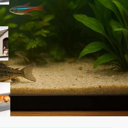
PawHut cuccia per cani da
esterno taglia grande, la
casetta in plastica
impermeabile ora a prezzo
ribassato su Amazon
Cuccia ortopedica Feandrea
Blomfy per cani: un letto
comodo per sostegno di
schiena e articolazioni