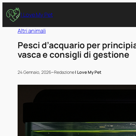
I Love My Pet
Altri animali
Pesci d’acquario per principia
vasca e consigli di gestione
–
24 Gennaio, 2026
Redazione
I Love My Pet