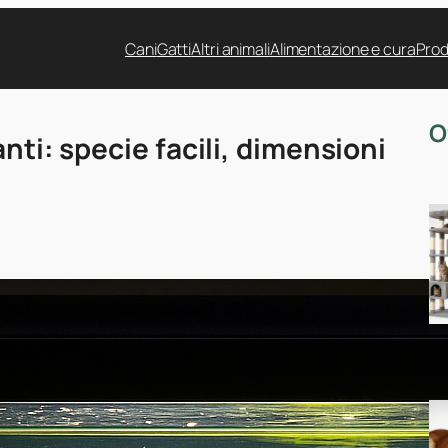
Cani
Gatti
Altri animali
Alimentazione e cura
Prod
O
nti: specie facili, dimensioni