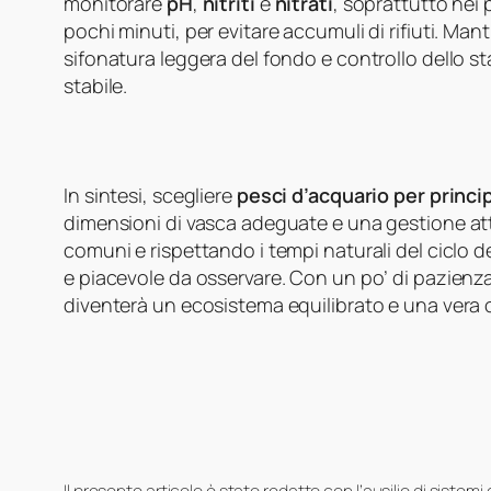
monitorare
pH
,
nitriti
e
nitrati
, soprattutto nei
pochi minuti, per evitare accumuli di rifiuti. Man
sifonatura leggera del fondo e controllo dello sta
stabile.
In sintesi, scegliere
pesci d’acquario per princi
dimensioni di vasca adeguate e una gestione atten
comuni e rispettando i tempi naturali del ciclo d
e piacevole da osservare. Con un po’ di pazienza
diventerà un ecosistema equilibrato e una vera oa
Il presente articolo è stato redatto con l’ausilio di sistem