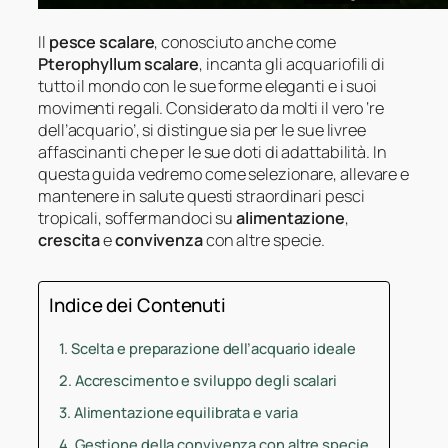
Il
pesce scalare
, conosciuto anche come
Pterophyllum scalare
, incanta gli acquariofili di
tutto il mondo con le sue forme eleganti e i suoi
movimenti regali. Considerato da molti il vero ‘re
dell’acquario’, si distingue sia per le sue livree
affascinanti che per le sue doti di adattabilità. In
questa guida vedremo come selezionare, allevare e
mantenere in salute questi straordinari pesci
tropicali, soffermandoci su
alimentazione
,
crescita
e
convivenza
con altre specie.
Indice dei Contenuti
Scelta e preparazione dell’acquario ideale
Accrescimento e sviluppo degli scalari
Alimentazione equilibrata e varia
Gestione della convivenza con altre specie