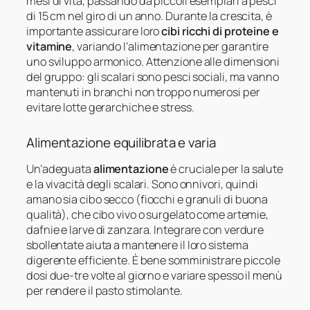
mesi di vita, passando da piccoli esemplari a pesci
di 15 cm nel giro di un anno. Durante la crescita, è
importante assicurare loro
cibi ricchi di proteine e
vitamine
, variando l’alimentazione per garantire
uno sviluppo armonico. Attenzione alle dimensioni
del gruppo: gli scalari sono pesci sociali, ma vanno
mantenuti in branchi non troppo numerosi per
evitare lotte gerarchiche e stress.
Alimentazione equilibrata e varia
Un’adeguata
alimentazione
è cruciale per la salute
e la vivacità degli scalari. Sono onnivori, quindi
amano sia cibo secco (fiocchi e granuli di buona
qualità), che cibo vivo o surgelato come artemie,
dafnie e larve di zanzara. Integrare con verdure
sbollentate aiuta a mantenere il loro sistema
digerente efficiente. È bene somministrare piccole
dosi due-tre volte al giorno e variare spesso il menù
per rendere il pasto stimolante.