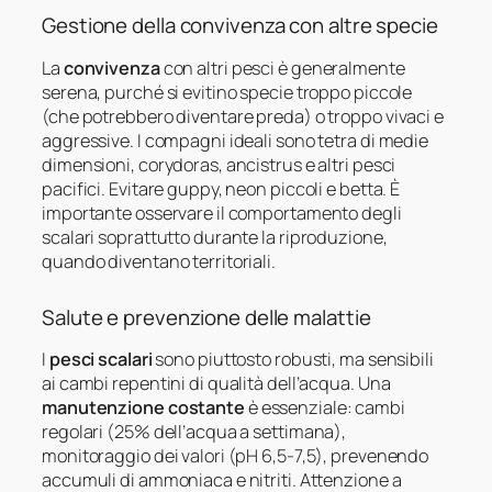
Gestione della convivenza con altre specie
La
convivenza
con altri pesci è generalmente
serena, purché si evitino specie troppo piccole
(che potrebbero diventare preda) o troppo vivaci e
aggressive. I compagni ideali sono tetra di medie
dimensioni, corydoras, ancistrus e altri pesci
pacifici. Evitare guppy, neon piccoli e betta. È
importante osservare il comportamento degli
scalari soprattutto durante la riproduzione,
quando diventano territoriali.
Salute e prevenzione delle malattie
I
pesci scalari
sono piuttosto robusti, ma sensibili
ai cambi repentini di qualità dell’acqua. Una
manutenzione costante
è essenziale: cambi
regolari (25% dell’acqua a settimana),
monitoraggio dei valori (pH 6,5-7,5), prevenendo
accumuli di ammoniaca e nitriti. Attenzione a