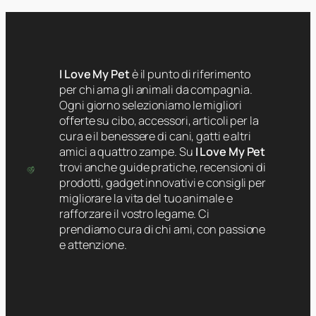
I Love My Pet
è il punto di riferimento
per chi ama gli animali da compagnia.
Ogni giorno selezioniamo le migliori
offerte su cibo, accessori, articoli per la
cura e il benessere di cani, gatti e altri
amici a quattro zampe. Su
I Love My Pet
trovi anche guide pratiche, recensioni di
prodotti, gadget innovativi e consigli per
migliorare la vita del tuo animale e
rafforzare il vostro legame. Ci
prendiamo cura di chi ami, con passione
e attenzione.