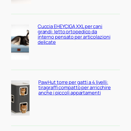
Cuccia EHEYCIGA XXL per cani
grandi: letto ortopedico da
interno pensato per articolazioni
delicate
PawHut torre per gatti a 4 livelli:
tiragraffi compatto per arricchire
anche i piccoli appartamenti