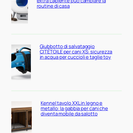
extra capiente può cambiare la
routine di casa
Giubbotto di salvataggio
CITÉTOILE per cani XS: sicurezza
in acqua per cuccioli e taglie toy
Kennel tavolo XXL in legno e
metallo: la gabbia per cani che
diventa mobile da salotto