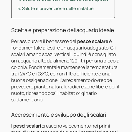
Salute e prevenzione delle malattie
Scelta e preparazione dell’acquario ideale
Per assicurare il benessere del
pesce scalare
è
fondamentale allestire un acquario adeguato. Gli
scalari amano spazi verticali, quindi è consigliato
un acquario alto da almeno 120 litri per una piccola
colonia. Fondamentale mantenere la temperatura
tra i 24°C e i 28°C, con un filtro efficiente e una
buona ossigenazione. L’arredamento dovrebbe
prevedere piante naturali, radici e zone libere per il
nuoto, ricreando così l’habitat originario
sudamericano.
Accrescimento e sviluppo degli scalari
I
pesci scalari
crescono velocemente nei primi