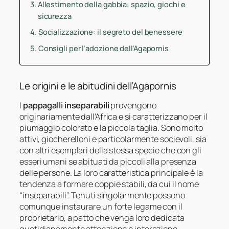
Allestimento della gabbia: spazio, giochi e
sicurezza
Socializzazione: il segreto del benessere
Consigli per l’adozione dell’Agapornis
Le origini e le abitudini dell’Agapornis
I
pappagalli inseparabili
provengono
originariamente dall’Africa e si caratterizzano per il
piumaggio colorato e la piccola taglia. Sono molto
attivi, giocherelloni e particolarmente socievoli, sia
con altri esemplari della stessa specie che con gli
esseri umani se abituati da piccoli alla presenza
delle persone. La loro caratteristica principale è la
tendenza a formare coppie stabili, da cui il nome
“inseparabili”. Tenuti singolarmente possono
comunque instaurare un forte legame con il
proprietario, a patto che venga loro dedicata
quotidianamente attenzione e interazione.