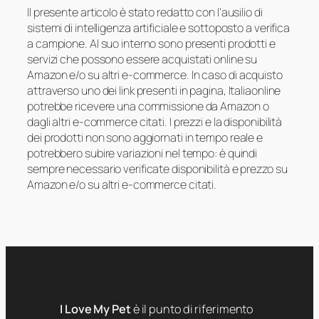
Il presente articolo è stato redatto con l’ausilio di
sistemi di intelligenza artificiale e sottoposto a verifica
a campione. Al suo interno sono presenti prodotti e
servizi che possono essere acquistati online su
Amazon e/o su altri e-commerce. In caso di acquisto
attraverso uno dei link presenti in pagina, Italiaonline
potrebbe ricevere una commissione da Amazon o
dagli altri e-commerce citati. I prezzi e la disponibilità
dei prodotti non sono aggiornati in tempo reale e
potrebbero subire variazioni nel tempo: è quindi
sempre necessario verificate disponibilità e prezzo su
Amazon e/o su altri e-commerce citati.
I Love My Pet
è il punto di riferimento