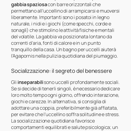
gabbia spaziosa
con barre orizzontali che
permettano all’uccellino di arrampicarsi e muoversi
liberamente. Importanti sono i posatoi in legno
naturale, i nidi e i giochi (come specchi, corde e
sonagli) che stimolino le attività fisiche e mentali
del volatile. La gabbia va posizionata lontano da
correnti d’aria, fonti di calore e in un punto
tranquillo della casa. Un bagno per uccelli aiuterà
l’Agapornis nella pulizia quotidiana del piumaggio.
Socializzazione: il segreto del benessere
Gli
inseparabili
sono uccelli profondamente sociali.
Se si decide di tenerli singoli, è necessario dedicare
loro molto tempo ogni giorno, offrendo interazione,
giochi e carezze. In alternativa, si consiglia di
adottare una coppia, preferibilmente già affiatata,
per evitare che l’uccellino soffra solitudine e stress.
La socializzazione quotidiana favorisce
comportamenti equilibrati e salute psicologica; un