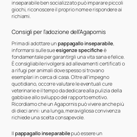
inseparabile ben socializzato può imparare piccoli
giochi, riconoscere il proprio nome e rispondere ai
richiami.
Consigli per l’adozione dell’Agapornis
Prima di adottare un
pappagallo inseparabile
,
informarsi sulle sue
esigenze specifiche
è
fondamentale per garantirgli una vita sana e felice.
È consigliabile rivolgersi ad allevamenti certificati o
a rifugi per animali dove spesso si trovano
esemplari in cerca di casa. Oltre all’impegno
quotidiano, occorre valutare le eventuali cure
veterinarie e il tempo da dedicare alla pulizia della
gabbia e allo sviluppo del rapporto emotivo.
Ricordiamo che un Agapornis può vivere anche più
di dieci anni: una lunga, meravigliosa convivenza
richiede una scelta consapevole.
Il
pappagallo inseparabile
può essere un