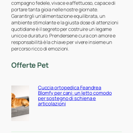
compagno fedele, vivace e affettuoso, capace di
portare tanta gioia nelle nostre giornate.
Garantirgli un’alimentazione equilibrata, un
ambiente stimolante e la giusta dose di attenzioni
quotidiane è il segreto per costruire un legame
unico e duraturo. Prendersene cura con amore e
responsabilità è la chiave per vivere insieme un
percorso ricco di emozioni.
Offerte Pet
Cuccia ortopedica Feandrea
Blomfy per cani: un letto comodo
per sostegno di schiena e
articolazioni