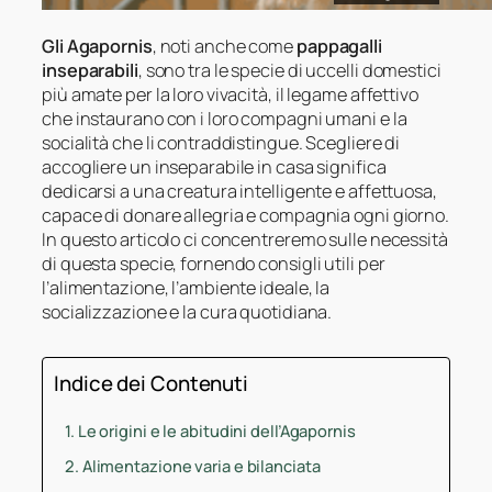
Gli Agapornis
, noti anche come
pappagalli
inseparabili
, sono tra le specie di uccelli domestici
più amate per la loro vivacità, il legame affettivo
che instaurano con i loro compagni umani e la
socialità che li contraddistingue. Scegliere di
accogliere un inseparabile in casa significa
dedicarsi a una creatura intelligente e affettuosa,
capace di donare allegria e compagnia ogni giorno.
In questo articolo ci concentreremo sulle necessità
di questa specie, fornendo consigli utili per
l’alimentazione, l’ambiente ideale, la
socializzazione e la cura quotidiana.
Indice dei Contenuti
Le origini e le abitudini dell’Agapornis
Alimentazione varia e bilanciata