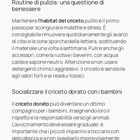
Routine di pulizia: una questione di
benessere
Mantenere
l’habitat del criceto
pulito è il primo
passo per scongiurare malattie e stress. È
consigliabile rimuovere quotidianamente gli avanzi
di cibo e le zone sporche della lettiera, sostituendo
il materiale una volta a settimana. Pulire anche gli
accessori, come la ruota e i beverini, con acqua
calda e sapone neutro. Attenzione a non usare
detergenti chimici aggressivi: il criceto è sensibile
agli odori forti e ai residui tossici.
Socializzare il criceto dorato con i bambini
Il
criceto dorato
può diventare un ottimo
compagno per i bambini, insegnando loro il
rispetto e la responsabilità verso gli animali.
L’avvicinamento deve essere graduale: è
importante che i piccoli imparino a toccarlo con
delicatezza e a non svegliarlo improvvisamente.