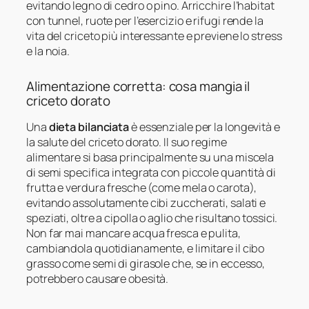
evitando legno di cedro o pino. Arricchire l’habitat
con tunnel, ruote per l’esercizio e rifugi rende la
vita del criceto più interessante e previene lo stress
e la noia.
Alimentazione corretta: cosa mangia il
criceto dorato
Una
dieta bilanciata
è essenziale per la longevità e
la salute del criceto dorato. Il suo regime
alimentare si basa principalmente su una miscela
di semi specifica integrata con piccole quantità di
frutta e verdura fresche (come mela o carota),
evitando assolutamente cibi zuccherati, salati e
speziati, oltre a cipolla o aglio che risultano tossici.
Non far mai mancare acqua fresca e pulita,
cambiandola quotidianamente, e limitare il cibo
grasso come semi di girasole che, se in eccesso,
potrebbero causare obesità.