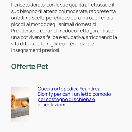
Il criceto dorato, con le sue qualità affettuose e il
suo bisogno di attenzioni moderate, rappresenta
un’ottima scelta per chi desidera introdurre i più
piccoli al mondo degli animali domestici.
Prendersene cura nel modo corretto garantisce
una convivenza felice e educativa, arricchendo la
vita di tutta la famiglia con tenerezza e
insegnamenti preziosi.
Offerte Pet
Cuccia ortopedica Feandrea
Blomfy per cani: un letto comodo
per sostegno di schiena e
articolazioni