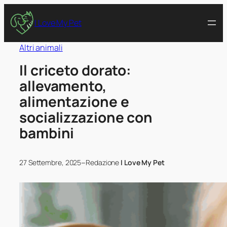
I Love My Pet
Altri animali
Il criceto dorato:
allevamento,
alimentazione e
socializzazione con
bambini
–
27 Settembre, 2025
Redazione
I Love My Pet