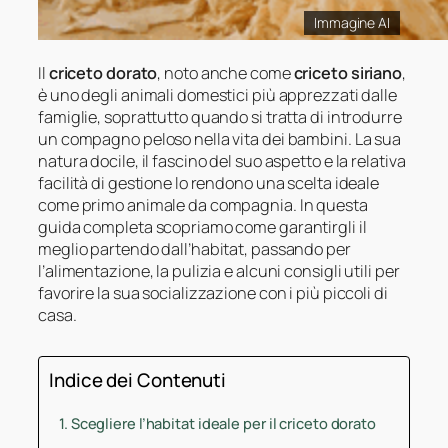
Immagine AI
Il
criceto dorato
, noto anche come
criceto siriano
,
è uno degli animali domestici più apprezzati dalle
famiglie, soprattutto quando si tratta di introdurre
un compagno peloso nella vita dei bambini. La sua
natura docile, il fascino del suo aspetto e la relativa
facilità di gestione lo rendono una scelta ideale
come primo animale da compagnia. In questa
guida completa scopriamo come garantirgli il
meglio partendo dall’habitat, passando per
l’alimentazione, la pulizia e alcuni consigli utili per
favorire la sua socializzazione con i più piccoli di
casa.
Indice dei Contenuti
Scegliere l’habitat ideale per il criceto dorato