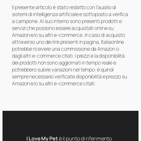
Il presente articolo è stato redatto con l’ausilio di
sistemi di intelligenza artificiale e sottoposto a verifica
a campione. Al suo interno sono presenti prodotti e
servizi che possono essere acquistati online su
Amazon e/o su altri e-commerce. In caso di acquisto
attraverso uno dei link presenti in pagina, Italiaonline
potrebbe ricevere una commissione da Amazon o
dagli altri e-commerce citati. I prezzi e la disponibilità
dei prodotti non sono aggiornati in tempo reale e
potrebbero subire variazioni nel tempo: è quindi
sempre necessario verificate disponibilità e prezzo su
Amazon e/o su altri e-commerce citati.
I Love My Pet
è il punto di riferimento