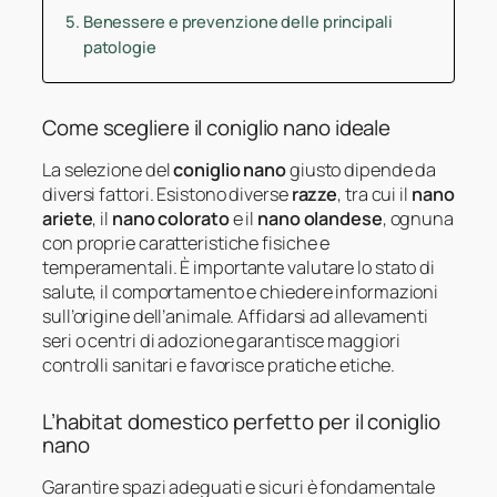
Benessere e prevenzione delle principali
patologie
Come scegliere il coniglio nano ideale
La selezione del
coniglio nano
giusto dipende da
diversi fattori. Esistono diverse
razze
, tra cui il
nano
ariete
, il
nano colorato
e il
nano olandese
, ognuna
con proprie caratteristiche fisiche e
temperamentali. È importante valutare lo stato di
salute, il comportamento e chiedere informazioni
sull’origine dell’animale. Affidarsi ad allevamenti
seri o centri di adozione garantisce maggiori
controlli sanitari e favorisce pratiche etiche.
L’habitat domestico perfetto per il coniglio
nano
Garantire spazi adeguati e sicuri è fondamentale