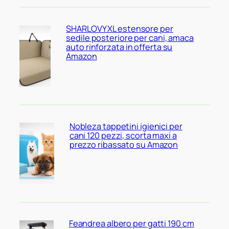
SHARLOVY XL estensore per
sedile posteriore per cani, amaca
auto rinforzata in offerta su
Amazon
Nobleza tappetini igienici per
cani 120 pezzi, scorta maxi a
prezzo ribassato su Amazon
Feandrea albero per gatti 190 cm