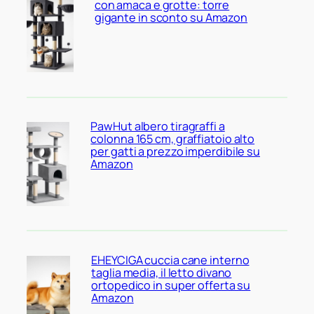
con amaca e grotte: torre
gigante in sconto su Amazon
PawHut albero tiragraffi a
colonna 165 cm, graffiatoio alto
per gatti a prezzo imperdibile su
Amazon
EHEYCIGA cuccia cane interno
taglia media, il letto divano
ortopedico in super offerta su
Amazon