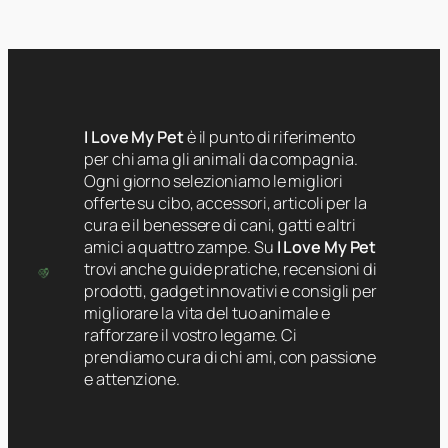
I Love My Pet
è il punto di riferimento
per chi ama gli animali da compagnia.
Ogni giorno selezioniamo le migliori
offerte su cibo, accessori, articoli per la
cura e il benessere di cani, gatti e altri
amici a quattro zampe. Su
I Love My Pet
trovi anche guide pratiche, recensioni di
prodotti, gadget innovativi e consigli per
migliorare la vita del tuo animale e
rafforzare il vostro legame. Ci
prendiamo cura di chi ami, con passione
e attenzione.