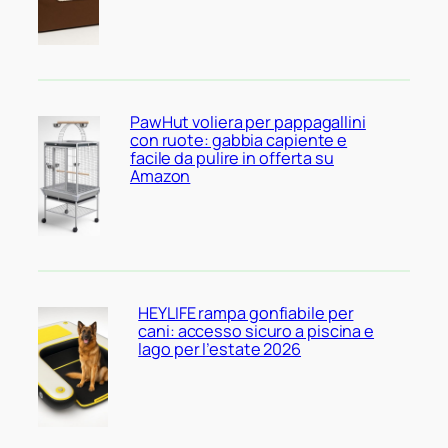
PawHut voliera per pappagallini
con ruote: gabbia capiente e
facile da pulire in offerta su
Amazon
HEYLIFE rampa gonfiabile per
cani: accesso sicuro a piscina e
lago per l’estate 2026