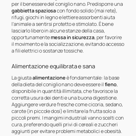
per il benessere del coniglio nano. Predisporre una
gabbietta spaziosa
con fondo solido (mai rete),
rifugi, giochi in legno e lettiere assorbenti aiuta
l’animale a sentirsi protetto e stimolato. È bene
lasciarlo libero in alcune stanze della casa,
opportunamente
messa in sicurezza
, per favorire
il movimento e la socializzazione, evitando accesso
a fili elettrici o sostanze tossiche.
Alimentazione equilibrata e sana
La giusta
alimentazione
è fondamentale: la base
della dieta del coniglio nano deve essere il
fieno
,
disponibile in quantità illimitata, che favorisce la
corretta usura dei denti e una buona digestione.
Aggiungere verdure fresche come cicoria, sedano,
carote (in piccole dosi) e limitare la frutta solo a
piccoli premi. I mangimi industriali vanno scelti con
cura, preferendo quelli privi di cereali e zuccheri
aggiunti per evitare problemi metabolici e obesità.