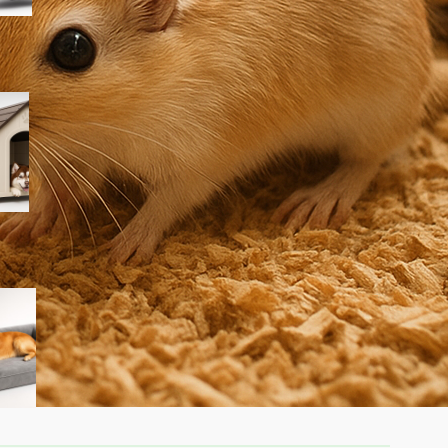
PawHut cuccia per cani da
esterno taglia grande, la
casetta in plastica
impermeabile ora a prezzo
ribassato su Amazon
Cuccia ortopedica Feandrea
Blomfy per cani: un letto
comodo per sostegno di
schiena e articolazioni