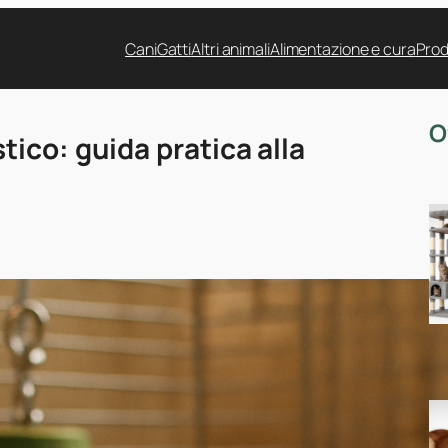
Cani
Gatti
Altri animali
Alimentazione e cura
Prod
O
ico: guida pratica alla