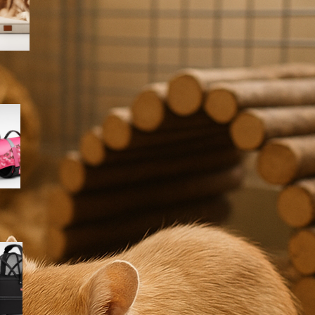
Amazon
Giubbotto di salvataggio
Queenmore per cani, il modello
rosa mimetico ideale per mare
e piscina in offerta su Amazon
Cestino bici frontale TRIXIE per
cani fino a 6 kg, l’accessorio
per le pedalate in città in super
offerta su Amazon