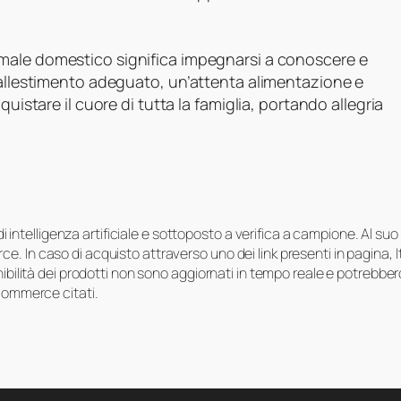
ale domestico significa impegnarsi a conoscere e
’allestimento adeguato, un’attenta alimentazione e
quistare il cuore di tutta la famiglia, portando allegria
i di intelligenza artificiale e sottoposto a verifica a campione. Al 
e. In caso di acquisto attraverso uno dei link presenti in pagina,
onibilità dei prodotti non sono aggiornati in tempo reale e potrebb
-commerce citati.