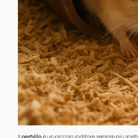
Il
gerbillo
è un piccolo roditore sempre più scel