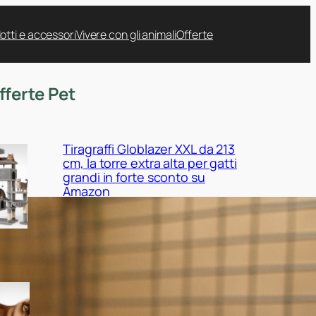
otti e accessori
Vivere con gli animali
Offerte
fferte Pet
Tiragraffi Globlazer XXL da 213
cm, la torre extra alta per gatti
grandi in forte sconto su
Amazon
Cuccia EHEYCIGA XXL per cani
da interno, il maxi cuscino
ortopedico in promo su