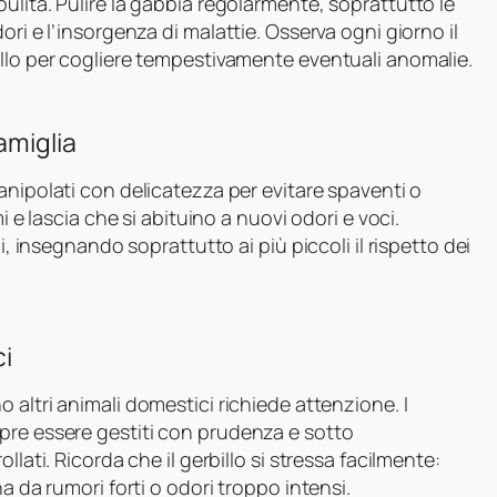
ulita. Pulire la gabbia regolarmente, soprattutto le
ri e l’insorgenza di malattie. Osserva ogni giorno il
illo per cogliere tempestivamente eventuali anomalie.
amiglia
nipolati con delicatezza per evitare spaventi o
i e lascia che si abituino a nuovi odori e voci.
i, insegnando soprattutto ai più piccoli il rispetto dei
ci
 altri animali domestici richiede attenzione. I
pre essere gestiti con prudenza e sotto
lati. Ricorda che il gerbillo si stressa facilmente:
a da rumori forti o odori troppo intensi.