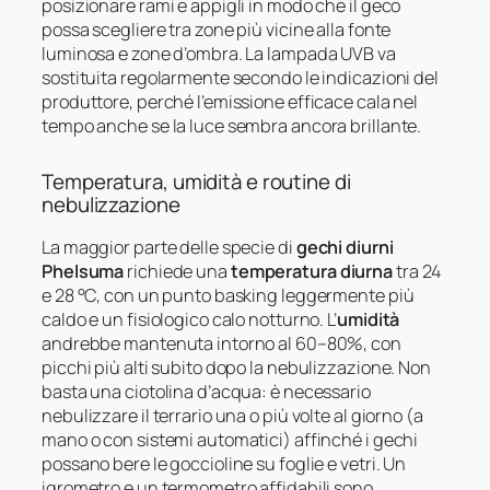
posizionare rami e appigli in modo che il geco
possa scegliere tra zone più vicine alla fonte
luminosa e zone d’ombra. La lampada UVB va
sostituita regolarmente secondo le indicazioni del
produttore, perché l’emissione efficace cala nel
tempo anche se la luce sembra ancora brillante.
Temperatura, umidità e routine di
nebulizzazione
La maggior parte delle specie di
gechi diurni
Phelsuma
richiede una
temperatura diurna
tra 24
e 28 °C, con un punto basking leggermente più
caldo e un fisiologico calo notturno. L’
umidità
andrebbe mantenuta intorno al 60–80%, con
picchi più alti subito dopo la nebulizzazione. Non
basta una ciotolina d’acqua: è necessario
nebulizzare il terrario una o più volte al giorno (a
mano o con sistemi automatici) affinché i gechi
possano bere le goccioline su foglie e vetri. Un
igrometro e un termometro affidabili sono