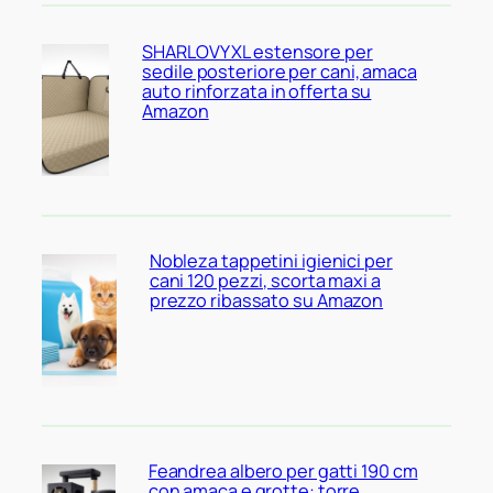
SHARLOVY XL estensore per
sedile posteriore per cani, amaca
auto rinforzata in offerta su
Amazon
Nobleza tappetini igienici per
cani 120 pezzi, scorta maxi a
prezzo ribassato su Amazon
Feandrea albero per gatti 190 cm
con amaca e grotte: torre