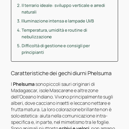
Il terrario ideale: sviluppo verticale e arredi
naturali
Illuminazione intensa e lampade UVB
Temperatura, umidità e routine di
nebulizzazione
Difficoltà di gestione e consigli per
principianti
Caratteristiche dei gechi diurni Phelsuma
I
Phelsuma
sono piccoli sauri originari di
Madagascar, isole Mascarene e altre zone
dell’Oceano Indiano. Vivono principalmente sugli
alberi, dove cacciano insetti e leccano nettare e
frutta matura. La loro colorazione brillante non è
solo estetica: aiuta nella comunicazione intra-
specifica e, in parte, nel mimetismo tra le foglie.
Sono animali piuttosto
schivi e veloci
, non amano