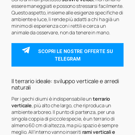
essere maneggiati e possono stressarsi facilmente.
Questo aspetto, insieme alle esigenze specifiche di
ambiente e luce, li rende più adatti a chi ha già un
minimo di esperienza con i rettili e cerca un
animale da osservare, non da tenere in mano.
SCOPRI LE NOSTRE OFFERTE SU
TELEGRAM
Il terrario ideale: sviluppo verticale e arredi
naturali
Per i gechi diurni è indispensabile un
terrario
verticale
, più alto che largo, che riproduca un
ambiente arboreo. Il punto di partenza, per una
singola coppia di piccole specie, è un terrario di
almeno 60 cm di altezza, ma più spazio è sempre
meglio. All’interno vanno inseriti
rami verticali e