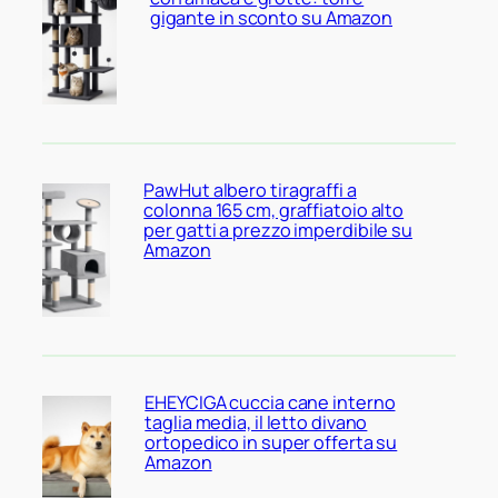
gigante in sconto su Amazon
PawHut albero tiragraffi a
colonna 165 cm, graffiatoio alto
per gatti a prezzo imperdibile su
Amazon
EHEYCIGA cuccia cane interno
taglia media, il letto divano
ortopedico in super offerta su
Amazon