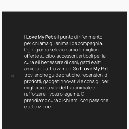
I Love My Pet
è il punto di riferimento
per chi ama gli animali da compagnia.
Ogni giorno selezioniamo le migliori
offerte su cibo, accessori, articoli per la
cura e il benessere di cani, gatti e altri
amici a quattro zampe. Su
I Love My Pet
trovi anche guide pratiche, recensioni di
prodotti, gadget innovativi e consigli per
migliorare la vita del tuo animale e
rafforzare il vostro legame. Ci
prendiamo cura di chi ami, con passione
e attenzione.