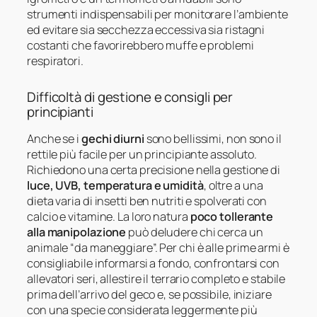
strumenti indispensabili per monitorare l’ambiente
ed evitare sia secchezza eccessiva sia ristagni
costanti che favorirebbero muffe e problemi
respiratori.
Difficoltà di gestione e consigli per
principianti
Anche se i
gechi diurni
sono bellissimi, non sono il
rettile più facile per un principiante assoluto.
Richiedono una certa precisione nella gestione di
luce, UVB, temperatura e umidità
, oltre a una
dieta varia di insetti ben nutriti e spolverati con
calcio e vitamine. La loro natura
poco tollerante
alla manipolazione
può deludere chi cerca un
animale “da maneggiare”. Per chi è alle prime armi è
consigliabile informarsi a fondo, confrontarsi con
allevatori seri, allestire il terrario completo e stabile
prima dell’arrivo del geco e, se possibile, iniziare
con una specie considerata leggermente più