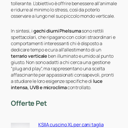
tollerante. L’obiettivo è offrire benessere all’animale
e ridurre al minimo lo stress, così da poterlo
osservare a lungo nel suo piccolo mondo verticale.
In sintesi, i
gechi diurni Phelsuma
sono rettili
spettacolari, che ripagano con colori straordinari e
comportamenti interessanti chi è disposto a
dedicare tempo e cura all’allestimento di un
terrario verticale
ben illuminato e umido al punto
giusto. Non sono adatti a chi cerca una gestione
“plug and play”, ma rappresentano una scelta
affascinante per appassionati consapevoli, pronti
a studiare le loro esigenze specifiche di
luce
intensa, UVB e microclima
controllato.
Offerte Pet
KSIIA cuscino XL per cani taglia