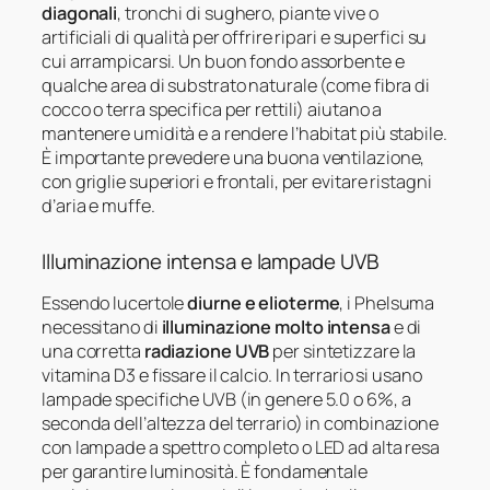
diagonali
, tronchi di sughero, piante vive o
artificiali di qualità per offrire ripari e superfici su
cui arrampicarsi. Un buon fondo assorbente e
qualche area di substrato naturale (come fibra di
cocco o terra specifica per rettili) aiutano a
mantenere umidità e a rendere l’habitat più stabile.
È importante prevedere una buona ventilazione,
con griglie superiori e frontali, per evitare ristagni
d’aria e muffe.
Illuminazione intensa e lampade UVB
Essendo lucertole
diurne e elioterme
, i Phelsuma
necessitano di
illuminazione molto intensa
e di
una corretta
radiazione UVB
per sintetizzare la
vitamina D3 e fissare il calcio. In terrario si usano
lampade specifiche UVB (in genere 5.0 o 6%, a
seconda dell’altezza del terrario) in combinazione
con lampade a spettro completo o LED ad alta resa
per garantire luminosità. È fondamentale