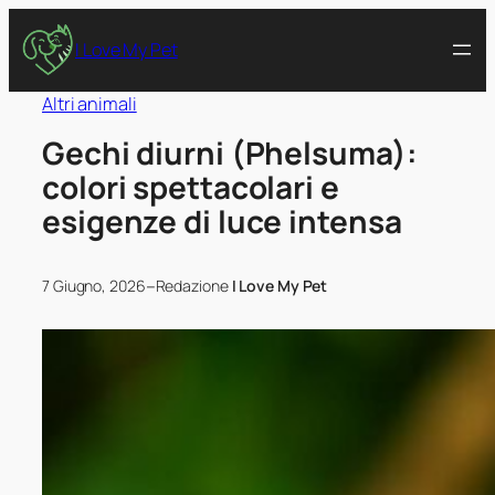
I Love My Pet
Altri animali
Gechi diurni (Phelsuma):
colori spettacolari e
esigenze di luce intensa
–
7 Giugno, 2026
Redazione
I Love My Pet