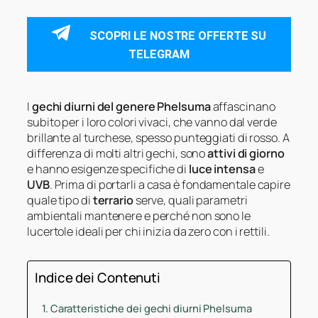
SCOPRI LE NOSTRE OFFERTE SU
TELEGRAM
I
gechi diurni del genere Phelsuma
affascinano
subito per i loro colori vivaci, che vanno dal verde
brillante al turchese, spesso punteggiati di rosso. A
differenza di molti altri gechi, sono
attivi di giorno
e hanno esigenze specifiche di
luce intensa
e
UVB
. Prima di portarli a casa è fondamentale capire
quale tipo di
terrario
serve, quali parametri
ambientali mantenere e perché non sono le
lucertole ideali per chi inizia da zero con i rettili.
Indice dei Contenuti
Caratteristiche dei gechi diurni Phelsuma