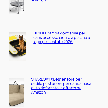
Amazon
HEYLIFE rampa gonfiabile per
cani: accesso sicuro a piscina e
lago per l’estate 2026
SHARLOVY XL estensore per
sedile posteriore per cani, amaca
auto rinforzata in offerta su
Amazon