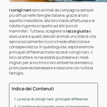
I conigli nani
sono animali da compagnia sempre
più diffusi nelle famiglie italiane, grazie al loro
aspetto irresistibile, alla loro indole affettuosa e al
ridotto ingombro rispetto ad altri piccoli
mammiferi. Tuttavia, scegliere la
razza giusta
e
assicurare a questi delicati animali uno stile di vita
sano e socialmente ricco richiede attenzione e
consapevolezza. In questa guida, esploreremo le
principali differenze tra le razze di conigli nani, il
loro carattere, le necessità quotidiane e i modi
migliori per arricchire il loro ambiente domestico,
promuovendo benessere e relazione con tutta la
famiglia.
Indice dei Contenuti
Le razze di conigli nani: principali differenze
Il carattere del coniglio nano e l’inserimento