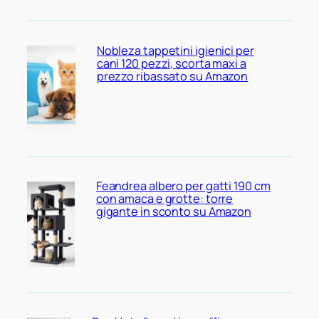
Nobleza tappetini igienici per
cani 120 pezzi, scorta maxi a
prezzo ribassato su Amazon
Feandrea albero per gatti 190 cm
con amaca e grotte: torre
gigante in sconto su Amazon