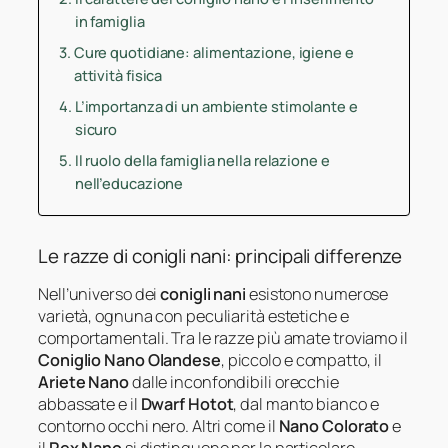
in famiglia
Cure quotidiane: alimentazione, igiene e
attività fisica
L’importanza di un ambiente stimolante e
sicuro
Il ruolo della famiglia nella relazione e
nell’educazione
Le razze di conigli nani: principali differenze
Nell’universo dei
conigli nani
esistono numerose
varietà, ognuna con peculiarità estetiche e
comportamentali. Tra le razze più amate troviamo il
Coniglio Nano Olandese
, piccolo e compatto, il
Ariete Nano
dalle inconfondibili orecchie
abbassate e il
Dwarf Hotot
, dal manto bianco e
contorno occhi nero. Altri come il
Nano Colorato
e
il
Rex Nano
si distinguono per la particolare