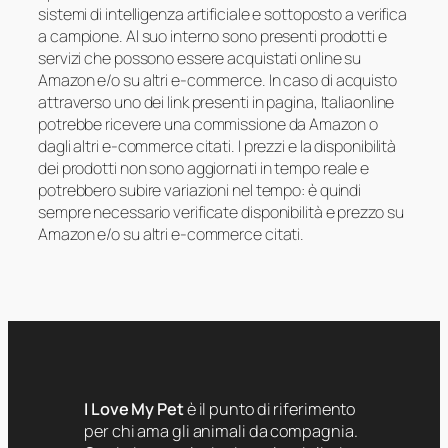
sistemi di intelligenza artificiale e sottoposto a verifica
a campione. Al suo interno sono presenti prodotti e
servizi che possono essere acquistati online su
Amazon e/o su altri e-commerce. In caso di acquisto
attraverso uno dei link presenti in pagina, Italiaonline
potrebbe ricevere una commissione da Amazon o
dagli altri e-commerce citati. I prezzi e la disponibilità
dei prodotti non sono aggiornati in tempo reale e
potrebbero subire variazioni nel tempo: è quindi
sempre necessario verificate disponibilità e prezzo su
Amazon e/o su altri e-commerce citati.
I Love My Pet
è il punto di riferimento
per chi ama gli animali da compagnia.