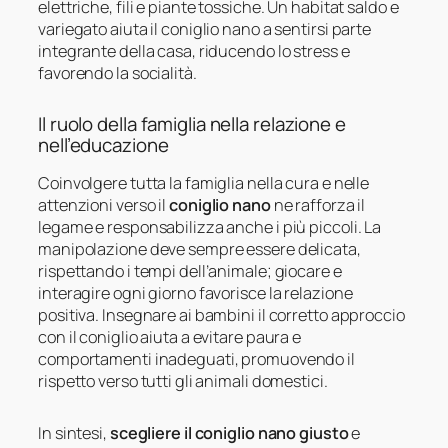
elettriche, fili e piante tossiche. Un habitat saldo e
variegato aiuta il coniglio nano a sentirsi parte
integrante della casa, riducendo lo stress e
favorendo la socialità.
Il ruolo della famiglia nella relazione e
nell’educazione
Coinvolgere tutta la famiglia nella cura e nelle
attenzioni verso il
coniglio nano
ne rafforza il
legame e responsabilizza anche i più piccoli. La
manipolazione deve sempre essere delicata,
rispettando i tempi dell’animale; giocare e
interagire ogni giorno favorisce la relazione
positiva. Insegnare ai bambini il corretto approccio
con il coniglio aiuta a evitare paura e
comportamenti inadeguati, promuovendo il
rispetto verso tutti gli animali domestici.
In sintesi,
scegliere il coniglio nano giusto
e