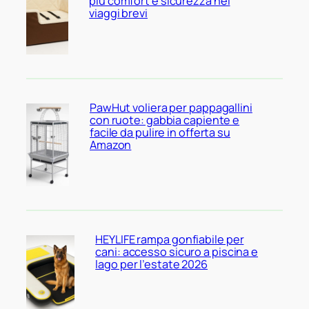
più comfort e sicurezza nei
viaggi brevi
PawHut voliera per pappagallini
con ruote: gabbia capiente e
facile da pulire in offerta su
Amazon
HEYLIFE rampa gonfiabile per
cani: accesso sicuro a piscina e
lago per l’estate 2026