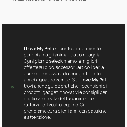
I Love My Pet
è il punto di riferimento
per chi ama gli animali da compagnia.
Ogni giorno selezioniamo le migliori
offerte su cibo, accessori, articoli per la
cura e il benessere di cani, gatti e altri
amici a quattro zampe. Su
I Love My Pet
trovi anche guide pratiche, recensioni di
prodotti, gadget innovativi e consigli per
migliorare la vita del tuo animale e
rafforzare il vostro legame. Ci
prendiamo cura di chi ami, con passione
e attenzione.