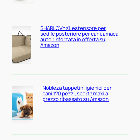
SHARLOVY XL estensore per
sedile posteriore per cani, amaca
auto rinforzata in offerta su
Amazon
Nobleza tappetini igienici per
cani 120 pezzi, scorta maxi a
prezzo ribassato su Amazon