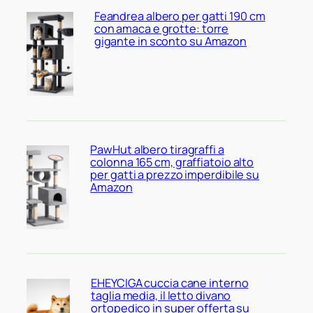
Feandrea albero per gatti 190 cm
con amaca e grotte: torre
gigante in sconto su Amazon
PawHut albero tiragraffi a
colonna 165 cm, graffiatoio alto
per gatti a prezzo imperdibile su
Amazon
EHEYCIGA cuccia cane interno
taglia media, il letto divano
ortopedico in super offerta su