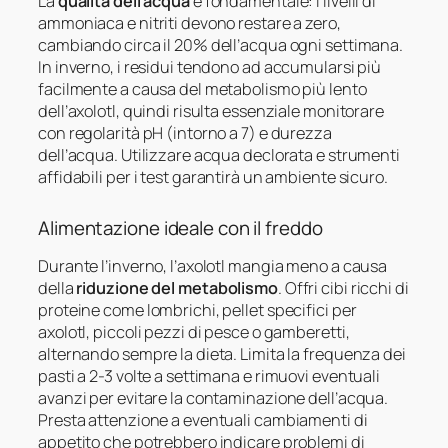
La
qualità dell’acqua
è fondamentale: i livelli di
ammoniaca e nitriti devono restare a zero,
cambiando circa il 20% dell’acqua ogni settimana.
In inverno, i residui tendono ad accumularsi più
facilmente a causa del metabolismo più lento
dell’axolotl, quindi risulta essenziale monitorare
con regolarità pH (intorno a 7) e durezza
dell’acqua. Utilizzare acqua declorata e strumenti
affidabili per i test garantirà un ambiente sicuro.
Alimentazione ideale con il freddo
Durante l’inverno, l’axolotl mangia meno a causa
della
riduzione del metabolismo
. Offri cibi ricchi di
proteine come lombrichi, pellet specifici per
axolotl, piccoli pezzi di pesce o gamberetti,
alternando sempre la dieta. Limita la frequenza dei
pasti a 2-3 volte a settimana e rimuovi eventuali
avanzi per evitare la contaminazione dell’acqua.
Presta attenzione a eventuali cambiamenti di
appetito che potrebbero indicare problemi di