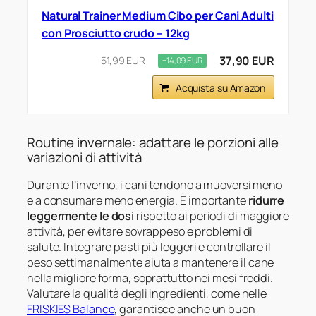
Natural Trainer Medium Cibo per Cani Adulti
con Prosciutto crudo – 12kg
37,90 EUR
51,99 EUR
−14,09 EUR
Acquista su Amazon
Routine invernale: adattare le porzioni alle
variazioni di attività
Durante l’inverno, i cani tendono a muoversi meno
e a consumare meno energia. È importante
ridurre
leggermente le dosi
rispetto ai periodi di maggiore
attività, per evitare sovrappeso e problemi di
salute. Integrare pasti più leggeri e controllare il
peso settimanalmente aiuta a mantenere il cane
nella migliore forma, soprattutto nei mesi freddi.
Valutare la qualità degli ingredienti, come nelle
FRISKIES Balance
, garantisce anche un buon