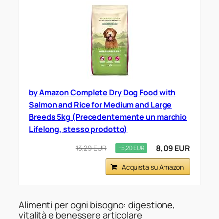
by Amazon Complete Dry Dog Food with
Salmon and Rice for Medium and Large
Breeds 5kg (Precedentemente un marchio
Lifelong, stesso prodotto)
8,09 EUR
13,29 EUR
−5,20 EUR
Acquista su Amazon
Alimenti per ogni bisogno: digestione,
vitalità e benessere articolare