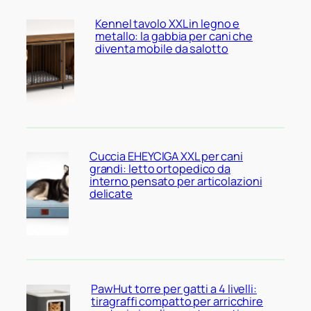
Kennel tavolo XXL in legno e
metallo: la gabbia per cani che
diventa mobile da salotto
Cuccia EHEYCIGA XXL per cani
grandi: letto ortopedico da
interno pensato per articolazioni
delicate
PawHut torre per gatti a 4 livelli:
tiragraffi compatto per arricchire