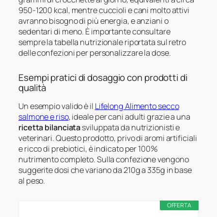
950-1200 kcal, mentre cuccioli e cani molto attivi
avranno bisogno di più energia, e anziani o
sedentari di meno. È importante consultare
sempre la tabella nutrizionale riportata sul retro
delle confezioni per personalizzare la dose.
Esempi pratici di dosaggio con prodotti di
qualità
Un esempio valido è il
Lifelong Alimento secco
salmone e riso
, ideale per cani adulti grazie a una
ricetta bilanciata
sviluppata da nutrizionisti e
veterinari. Questo prodotto, privo di aromi artificiali
e ricco di prebiotici, è indicato per 100%
nutrimento completo. Sulla confezione vengono
suggerite dosi che variano da 210g a 335g in base
al peso.
OFFERTA