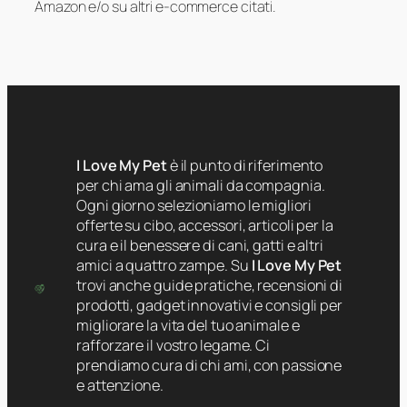
Amazon e/o su altri e-commerce citati.
I Love My Pet
è il punto di riferimento
per chi ama gli animali da compagnia.
Ogni giorno selezioniamo le migliori
offerte su cibo, accessori, articoli per la
cura e il benessere di cani, gatti e altri
amici a quattro zampe. Su
I Love My Pet
trovi anche guide pratiche, recensioni di
prodotti, gadget innovativi e consigli per
migliorare la vita del tuo animale e
rafforzare il vostro legame. Ci
prendiamo cura di chi ami, con passione
e attenzione.