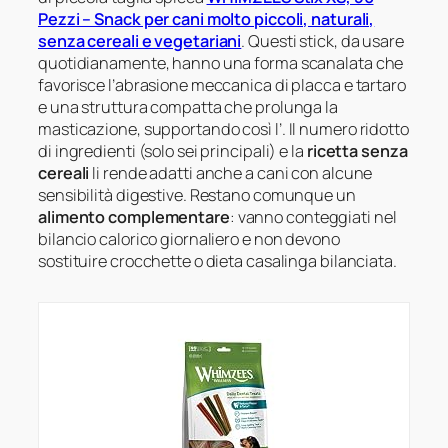
Pezzi – Snack per cani molto piccoli, naturali,
senza cereali e vegetariani
. Questi stick, da usare
quotidianamente, hanno una forma scanalata che
favorisce l’abrasione meccanica di placca e tartaro
e una struttura compatta che prolunga la
masticazione, supportando così l’
. Il numero ridotto
di ingredienti (solo sei principali) e la
ricetta senza
cereali
li rende adatti anche a cani con alcune
sensibilità digestive. Restano comunque un
alimento complementare
: vanno conteggiati nel
bilancio calorico giornaliero e non devono
sostituire crocchette o dieta casalinga bilanciata.