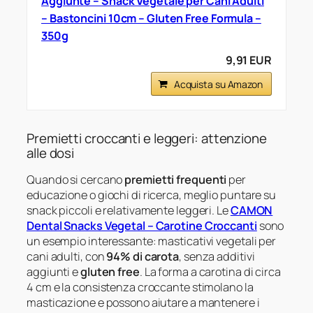
Aggiunte – Snack Vegetale per Cani Adulti
– Bastoncini 10cm – Gluten Free Formula –
350g
9,91 EUR
Acquista su Amazon
Premietti croccanti e leggeri: attenzione
alle dosi
Quando si cercano
premietti frequenti
per
educazione o giochi di ricerca, meglio puntare su
snack piccoli e relativamente leggeri. Le
CAMON
Dental Snacks Vegetal – Carotine Croccanti
sono
un esempio interessante: masticativi vegetali per
cani adulti, con
94% di carota
, senza additivi
aggiunti e
gluten free
. La forma a carotina di circa
4 cm e la consistenza croccante stimolano la
masticazione e possono aiutare a mantenere i