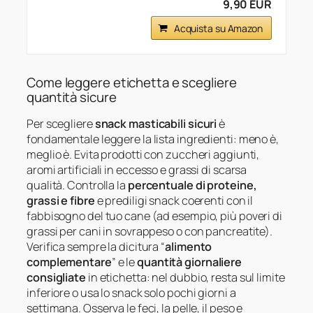
9,90 EUR
Acquista su Amazon
Come leggere etichetta e scegliere
quantità sicure
Per scegliere
snack masticabili sicuri
è
fondamentale leggere la lista ingredienti: meno è,
meglio è. Evita prodotti con zuccheri aggiunti,
aromi artificiali in eccesso e grassi di scarsa
qualità. Controlla la
percentuale di proteine,
grassi e fibre
e prediligi snack coerenti con il
fabbisogno del tuo cane (ad esempio, più poveri di
grassi per cani in sovrappeso o con pancreatite).
Verifica sempre la dicitura “
alimento
complementare
” e le
quantità giornaliere
consigliate
in etichetta: nel dubbio, resta sul limite
inferiore o usa lo snack solo pochi giorni a
settimana. Osserva le feci, la pelle, il peso e