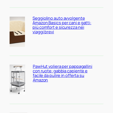
Seggiolino auto avvolgente
Amazon Basics per cani e gatti:
più comfort e sicurezza nei
viaggi brevi
PawHut voliera per pappagallini
con ruote: gabbia capiente e
facile da pulire in offerta su
Amazon