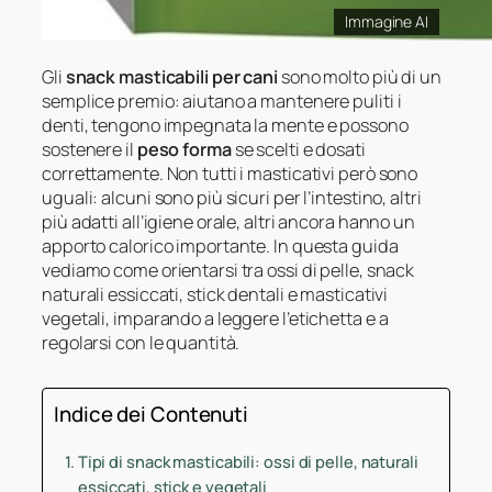
Immagine AI
Gli
snack masticabili per cani
sono molto più di un
semplice premio: aiutano a mantenere puliti i
denti, tengono impegnata la mente e possono
sostenere il
peso forma
se scelti e dosati
correttamente. Non tutti i masticativi però sono
uguali: alcuni sono più sicuri per l’intestino, altri
più adatti all’igiene orale, altri ancora hanno un
apporto calorico importante. In questa guida
vediamo come orientarsi tra ossi di pelle, snack
naturali essiccati, stick dentali e masticativi
vegetali, imparando a leggere l’etichetta e a
regolarsi con le quantità.
Indice dei Contenuti
Tipi di snack masticabili: ossi di pelle, naturali
essiccati, stick e vegetali