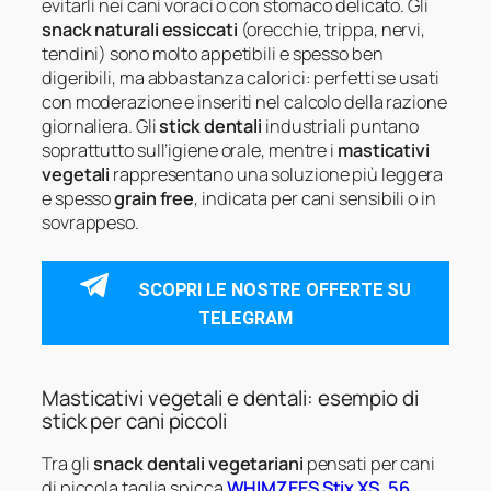
evitarli nei cani voraci o con stomaco delicato. Gli
snack naturali essiccati
(orecchie, trippa, nervi,
tendini) sono molto appetibili e spesso ben
digeribili, ma abbastanza calorici: perfetti se usati
con moderazione e inseriti nel calcolo della razione
giornaliera. Gli
stick dentali
industriali puntano
soprattutto sull’igiene orale, mentre i
masticativi
vegetali
rappresentano una soluzione più leggera
e spesso
grain free
, indicata per cani sensibili o in
sovrappeso.
SCOPRI LE NOSTRE OFFERTE SU
TELEGRAM
Masticativi vegetali e dentali: esempio di
stick per cani piccoli
Tra gli
snack dentali vegetariani
pensati per cani
di piccola taglia spicca
WHIMZEES Stix XS, 56