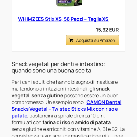
WHIMZEES Stix XS, 56 Pezzi – Taglia XS
15,92 EUR
Acquista su Amazon
Snack vegetali per denti e intestino:
quando sono una buona scelta
Per i cani adulti che hanno bisogno di masticare
ma tendono a irritazioni intestinali, gli
snack
vegetali senza glutine
possono essere un buon
compromesso. Un esempio sono i
CAMON Dental
Snacks Vegetal – Twisted Sticks Mix con riso e
patate
, bastoncini a spirale di circa 10 cm,
formulati con
farina di riso
e
amido di patata
,
senza glutine e arricchiti con vitamine A, B1 e B2. La
consistenza favorisce una masticazione più lunga