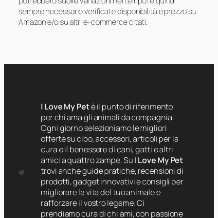
potrebbero subire variazioni nel tempo: è quindi
sempre necessario verificate disponibilità e prezzo su
Amazon e/o su altri e-commerce citati.
I Love My Pet
è il punto di riferimento
per chi ama gli animali da compagnia.
Ogni giorno selezioniamo le migliori
offerte su cibo, accessori, articoli per la
cura e il benessere di cani, gatti e altri
amici a quattro zampe. Su
I Love My Pet
trovi anche guide pratiche, recensioni di
prodotti, gadget innovativi e consigli per
migliorare la vita del tuo animale e
rafforzare il vostro legame. Ci
prendiamo cura di chi ami, con passione