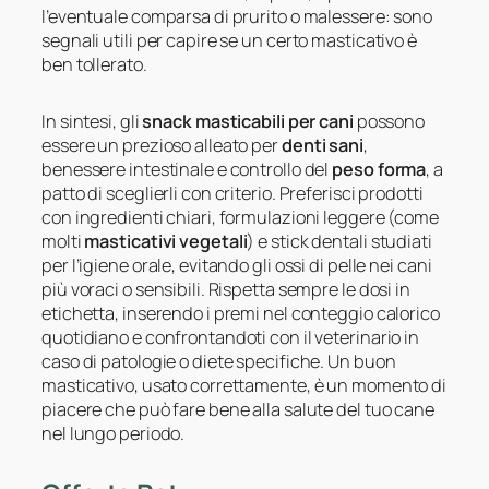
l’eventuale comparsa di prurito o malessere: sono
segnali utili per capire se un certo masticativo è
ben tollerato.
In sintesi, gli
snack masticabili per cani
possono
essere un prezioso alleato per
denti sani
,
benessere intestinale e controllo del
peso forma
, a
patto di sceglierli con criterio. Preferisci prodotti
con ingredienti chiari, formulazioni leggere (come
molti
masticativi vegetali
) e stick dentali studiati
per l’igiene orale, evitando gli ossi di pelle nei cani
più voraci o sensibili. Rispetta sempre le dosi in
etichetta, inserendo i premi nel conteggio calorico
quotidiano e confrontandoti con il veterinario in
caso di patologie o diete specifiche. Un buon
masticativo, usato correttamente, è un momento di
piacere che può fare bene alla salute del tuo cane
nel lungo periodo.