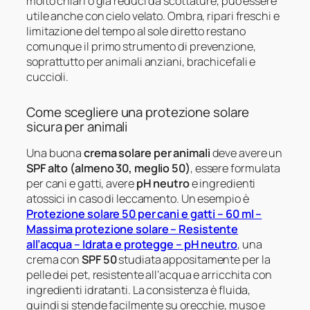
molto chiari o già reduci da scottature, può essere
utile anche con cielo velato. Ombra, ripari freschi e
limitazione del tempo al sole diretto restano
comunque il primo strumento di prevenzione,
soprattutto per animali anziani, brachicefali e
cuccioli.
Come scegliere una protezione solare
sicura per animali
Una buona
crema solare per animali
deve avere un
SPF alto (almeno 30, meglio 50)
, essere formulata
per cani e gatti, avere
pH neutro
e ingredienti
atossici in caso di leccamento. Un esempio è
Protezione solare 50 per cani e gatti – 60 ml –
Massima protezione solare – Resistente
all’acqua – Idrata e protegge – pH neutro
, una
crema con
SPF 50
studiata appositamente per la
pelle dei pet, resistente all’acqua e arricchita con
ingredienti idratanti. La consistenza è fluida,
quindi si stende facilmente su orecchie, muso e