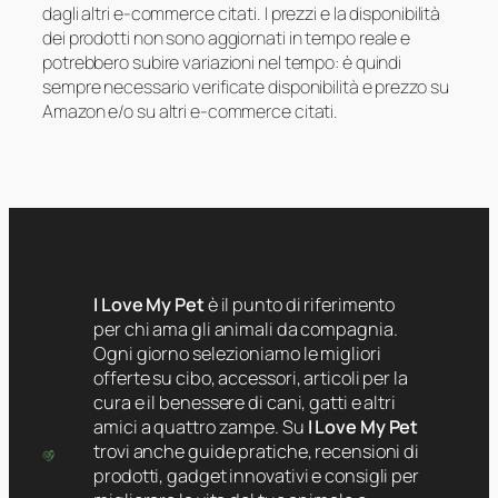
dagli altri e-commerce citati. I prezzi e la disponibilità
dei prodotti non sono aggiornati in tempo reale e
potrebbero subire variazioni nel tempo: è quindi
sempre necessario verificate disponibilità e prezzo su
Amazon e/o su altri e-commerce citati.
I Love My Pet
è il punto di riferimento
per chi ama gli animali da compagnia.
Ogni giorno selezioniamo le migliori
offerte su cibo, accessori, articoli per la
cura e il benessere di cani, gatti e altri
amici a quattro zampe. Su
I Love My Pet
trovi anche guide pratiche, recensioni di
prodotti, gadget innovativi e consigli per