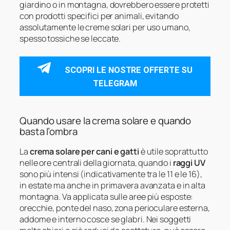
giardino o in montagna, dovrebbero essere protetti
con prodotti specifici per animali, evitando
assolutamente le creme solari per uso umano,
spesso tossiche se leccate.
SCOPRI LE NOSTRE OFFERTE SU
TELEGRAM
Quando usare la crema solare e quando
basta l’ombra
La
crema solare per cani e gatti
è utile soprattutto
nelle ore centrali della giornata, quando i
raggi UV
sono più intensi (indicativamente tra le 11 e le 16),
in estate ma anche in primavera avanzata e in alta
montagna. Va applicata sulle aree più esposte:
orecchie, ponte del naso, zona perioculare esterna,
addome e interno cosce se glabri. Nei soggetti