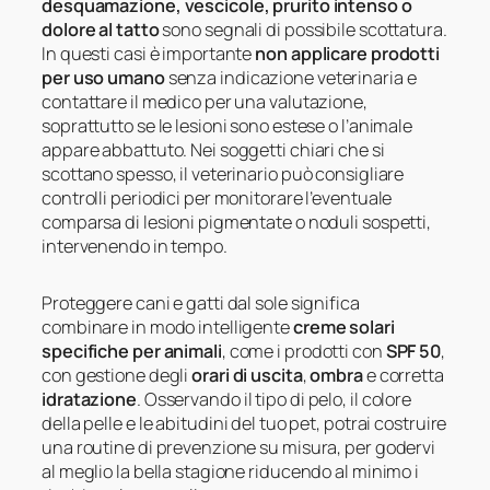
desquamazione, vescicole, prurito intenso o
dolore al tatto
sono segnali di possibile scottatura.
In questi casi è importante
non applicare prodotti
per uso umano
senza indicazione veterinaria e
contattare il medico per una valutazione,
soprattutto se le lesioni sono estese o l’animale
appare abbattuto. Nei soggetti chiari che si
scottano spesso, il veterinario può consigliare
controlli periodici per monitorare l’eventuale
comparsa di lesioni pigmentate o noduli sospetti,
intervenendo in tempo.
Proteggere cani e gatti dal sole significa
combinare in modo intelligente
creme solari
specifiche per animali
, come i prodotti con
SPF 50
,
con gestione degli
orari di uscita
,
ombra
e corretta
idratazione
. Osservando il tipo di pelo, il colore
della pelle e le abitudini del tuo pet, potrai costruire
una routine di prevenzione su misura, per godervi
al meglio la bella stagione riducendo al minimo i