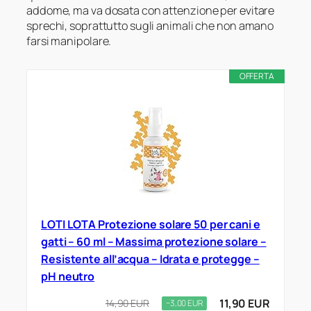
addome, ma va dosata con attenzione per evitare
sprechi, soprattutto sugli animali che non amano
farsi manipolare.
OFFERTA
LOTI LOTA Protezione solare 50 per cani e
gatti – 60 ml – Massima protezione solare –
Resistente all’acqua – Idrata e protegge –
pH neutro
11,90 EUR
14,90 EUR
−3,00 EUR