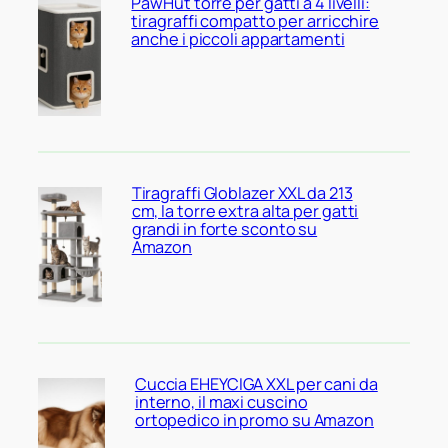
PawHut torre per gatti a 4 livelli:
tiragraffi compatto per arricchire
anche i piccoli appartamenti
Tiragraffi Globlazer XXL da 213
cm, la torre extra alta per gatti
grandi in forte sconto su
Amazon
Cuccia EHEYCIGA XXL per cani da
interno, il maxi cuscino
ortopedico in promo su Amazon