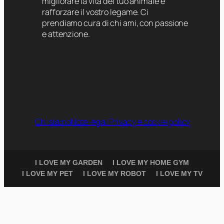
migliorare la vita del tuo animale e
rafforzare il vostro legame. Ci
prendiamo cura di chi ami, con passione
e attenzione.
Chi siamo
Note legali
Privacy e cookie policy
I LOVE MY GARDEN
I LOVE MY HOME GYM
I LOVE MY PET
I LOVE MY ROBOT
I LOVE MY TV