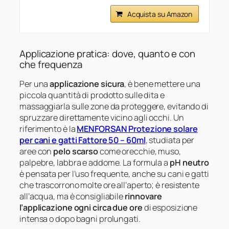
Acquista su Amazon
Applicazione pratica: dove, quanto e con
che frequenza
Per una
applicazione sicura
, è bene mettere una
piccola quantità di prodotto sulle dita e
massaggiarla sulle zone da proteggere, evitando di
spruzzare direttamente vicino agli occhi. Un
riferimento è la
MENFORSAN Protezione solare
per cani e gatti Fattore 50 – 60ml
, studiata per
aree con
pelo scarso
come orecchie, muso,
palpebre, labbra e addome. La formula a
pH neutro
è pensata per l’uso frequente, anche su cani e gatti
che trascorrono molte ore all’aperto; è resistente
all’acqua, ma è consigliabile
rinnovare
l’applicazione ogni circa due ore
di esposizione
intensa o dopo bagni prolungati.