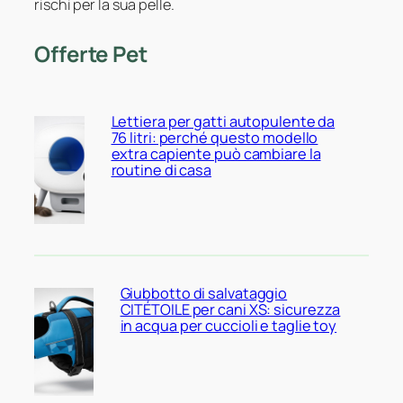
rischi per la sua pelle.
Offerte Pet
Lettiera per gatti autopulente da
76 litri: perché questo modello
extra capiente può cambiare la
routine di casa
Giubbotto di salvataggio
CITÉTOILE per cani XS: sicurezza
in acqua per cuccioli e taglie toy