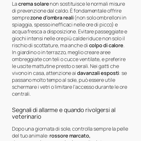
La
crema solare
non sostituisce le normali misure
di prevenzione dal caldo. È fondamentale offrire
sempre
zone d’ombra reali
(non solo ombrelloni in
spiaggia, spesso inefficaci nelle ore di picco) e
acqua fresca a disposizione. Evitare passeggiate e
giochi intensi nelle ore più calde riduce non solo il
rischio di scottature, ma anche di
colpo di calore
.
In giardino o in terrazzo, meglio creare aree
ombreggiate con teli o cucce ventilate, e preferire
le uscite mattutine presto o serali. Nei gatti che
vivono in casa, attenzione ai
davanzali esposti
: se
passano molto tempo al sole, può essere utile
schermare i vetri o limitare l’accesso durante le ore
centrali.
Segnali di allarme e quando rivolgersi al
veterinario
Dopo una giornata di sole, controlla sempre la pelle
del tuo animale:
rossore marcato,