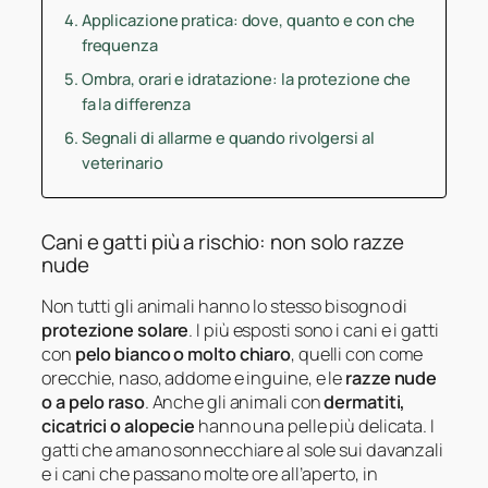
Applicazione pratica: dove, quanto e con che
frequenza
Ombra, orari e idratazione: la protezione che
fa la differenza
Segnali di allarme e quando rivolgersi al
veterinario
Cani e gatti più a rischio: non solo razze
nude
Non tutti gli animali hanno lo stesso bisogno di
protezione solare
. I più esposti sono i cani e i gatti
con
pelo bianco o molto chiaro
, quelli con
come
orecchie, naso, addome e inguine, e le
razze nude
o a pelo raso
. Anche gli animali con
dermatiti,
cicatrici o alopecie
hanno una pelle più delicata. I
gatti che amano sonnecchiare al sole sui davanzali
e i cani che passano molte ore all’aperto, in