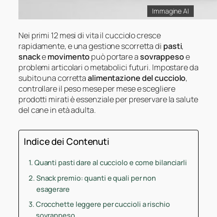
Immagine AI
Nei primi 12 mesi di vita il cucciolo cresce
rapidamente, e una gestione scorretta di
pasti
,
snack
e
movimento
può portare a
sovrappeso
e
problemi articolari o metabolici futuri. Impostare da
subito una corretta
alimentazione del cucciolo
,
controllare il peso mese per mese e scegliere
prodotti mirati è essenziale per preservare la salute
del cane in età adulta.
Indice dei Contenuti
Quanti pasti dare al cucciolo e come bilanciarli
Snack premio: quanti e quali per non
esagerare
Crocchette leggere per cuccioli a rischio
sovrappeso