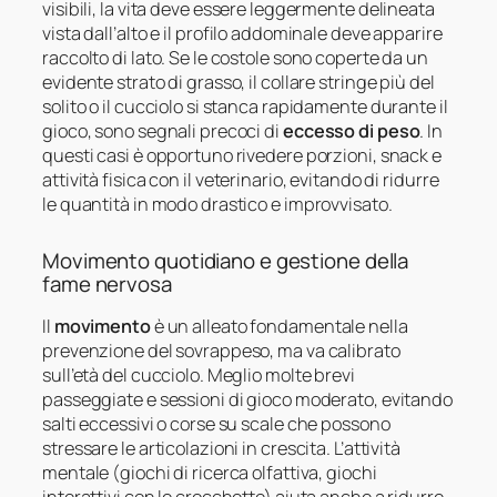
visibili, la vita deve essere leggermente delineata
vista dall’alto e il profilo addominale deve apparire
raccolto di lato. Se le costole sono coperte da un
evidente strato di grasso, il collare stringe più del
solito o il cucciolo si stanca rapidamente durante il
gioco, sono segnali precoci di
eccesso di peso
. In
questi casi è opportuno rivedere porzioni, snack e
attività fisica con il veterinario, evitando di ridurre
le quantità in modo drastico e improvvisato.
Movimento quotidiano e gestione della
fame nervosa
Il
movimento
è un alleato fondamentale nella
prevenzione del sovrappeso, ma va calibrato
sull’età del cucciolo. Meglio molte brevi
passeggiate e sessioni di gioco moderato, evitando
salti eccessivi o corse su scale che possono
stressare le articolazioni in crescita. L’attività
mentale (giochi di ricerca olfattiva, giochi