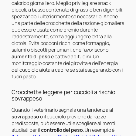
calorico giornaliero. Meglio privilegiare snack
piccoli, a basso contenuto di grassi e ben digeribili,
spezzandoli ulteriormente se necessario. Anche
una parte delle crocchette della razione giornaliera
può essere usata come premio durante
l’addestramento, senza aggiungere extra alla
ciotola. Evita bocconi ricchi come formaggio,
salumi o biscotti per umani, che favoriscono
aumento di peso
e cattive abitudini. Un
monitoraggio costante del girovita e dell’energia
del cucciolo aiuta a capire se stai esagerando con i
fuori pasto.
Crocchette leggere per cuccioli a rischio
sovrappeso
Quando il veterinario segnala una tendenza al
sovrappeso
o il cucciolo proviene da razze
predisposte, può essere utile scegliere alimenti
studiati per il
controllo del peso
. Un esempio è