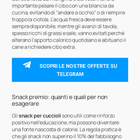
importante pesare il cibo con una bilancia da
cucina, evitando di “andare a occhio” o di riempire
troppo la ciotola. L’acqua fresca deve essere
sempre disponibile, mentre gli avanzi di tavola,
spesso ricchi di grassi e sale, vanno evitati perché
alterano l’apporto calorico quotidiano e abituano il
cane a richiedere cibo extra.
SCOPRI LE NOSTRE OFFERTE SU
TELEGRAM
Snack premio: quanti e quali per non
esagerare
Gli
snack per cuccioli
sono utili come rinforzo
positivo nell’educazione, ma possono diventare
una fonte nascosta di calorie. La regola pratica è
che gli snack non superino il 10% del fabbisogno