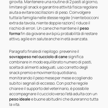
girovita. Mantenere una routine di 2 pasti al giorno,
limitare gli snack e garantire attività fisica regolare
aiuta a evitare oscillazioni di peso. Coinvolgere
tutta la famiglia nelle stesse regole (niente bocconi
extra da tavola, niente doppie razioni) riduce il
rischio di errori. Un cane che mantiene il
peso
forma
fin da giovane avrà più probabilità di restare
attivo, agile e in salute anche in età avanzata.
Paragrafo finale di riepilogo: prevenire il
sovrappeso nel cucciolo di cane
significa
combinare in modo equilibrato numero di pasti,
scelta di alimenti adeguati, uso corretto degli
snack premio e movimento quotidiano,
monitorando il peso mese per mese e cogliendo
subito i segnali di eccesso. Con poche regole
chiare e il supporto del veterinario, è possibile
accompagnare il cucciolo verso l’età adulta con un
peso ideale
e buone abitudini che dureranno tutta
la vita.