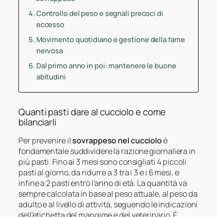
Controllo del peso e segnali precoci di
eccesso
Movimento quotidiano e gestione della fame
nervosa
Dal primo anno in poi: mantenere le buone
abitudini
Quanti pasti dare al cucciolo e come
bilanciarli
Per prevenire il
sovrappeso nel cucciolo
è
fondamentale suddividere la razione giornaliera in
più pasti. Fino ai 3 mesi sono consigliati 4 piccoli
pasti al giorno, da ridurre a 3 tra i 3 e i 6 mesi, e
infine a 2 pasti entro l’anno di età. La quantità va
sempre calcolata in base al peso attuale, al peso da
adulto e al livello di attività, seguendo le indicazioni
dell’etichetta del mangime e del veterinario. È