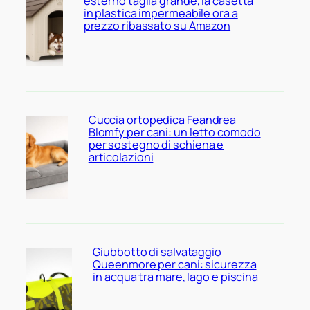
esterno taglia grande, la casetta
in plastica impermeabile ora a
prezzo ribassato su Amazon
Cuccia ortopedica Feandrea
Blomfy per cani: un letto comodo
per sostegno di schiena e
articolazioni
Giubbotto di salvataggio
Queenmore per cani: sicurezza
in acqua tra mare, lago e piscina