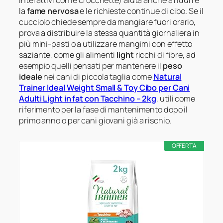
interattivi con le crocchette) aiuta anche a ridurre
la
fame nervosa
e le richieste continue di cibo. Se il
cucciolo chiede sempre da mangiare fuori orario,
prova a distribuire la stessa quantità giornaliera in
più mini-pasti o a utilizzare mangimi con effetto
saziante, come gli alimenti
light
ricchi di fibre, ad
esempio quelli pensati per mantenere il
peso
ideale
nei cani di piccola taglia come
Natural
Trainer Ideal Weight Small & Toy Cibo per Cani
Adulti Light in fat con Tacchino – 2kg
, utili come
riferimento per la fase di mantenimento dopo il
primo anno o per cani giovani già a rischio.
OFFERTA