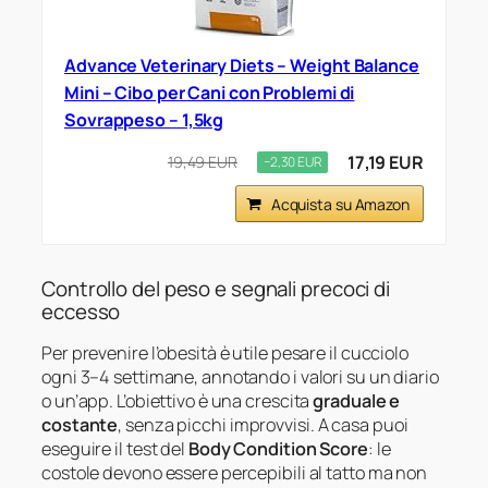
Advance Veterinary Diets – Weight Balance
Mini – Cibo per Cani con Problemi di
Sovrappeso – 1,5kg
17,19 EUR
19,49 EUR
−2,30 EUR
Acquista su Amazon
Controllo del peso e segnali precoci di
eccesso
Per prevenire l’obesità è utile pesare il cucciolo
ogni 3–4 settimane, annotando i valori su un diario
o un’app. L’obiettivo è una crescita
graduale e
costante
, senza picchi improvvisi. A casa puoi
eseguire il test del
Body Condition Score
: le
costole devono essere percepibili al tatto ma non