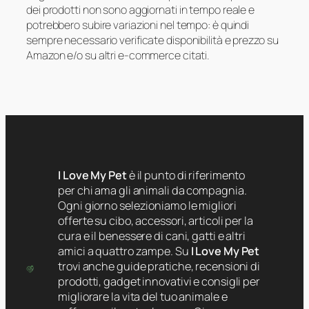
dei prodotti non sono aggiornati in tempo reale e
potrebbero subire variazioni nel tempo: è quindi
sempre necessario verificate disponibilità e prezzo su
Amazon e/o su altri e-commerce citati.
I Love My Pet
è il punto di riferimento
per chi ama gli animali da compagnia.
Ogni giorno selezioniamo le migliori
offerte su cibo, accessori, articoli per la
cura e il benessere di cani, gatti e altri
amici a quattro zampe. Su
I Love My Pet
trovi anche guide pratiche, recensioni di
prodotti, gadget innovativi e consigli per
migliorare la vita del tuo animale e