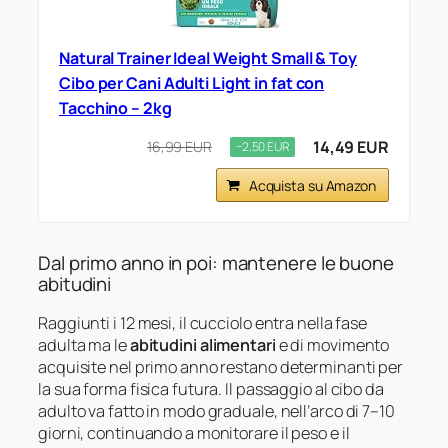
Natural Trainer Ideal Weight Small & Toy
Cibo per Cani Adulti Light in fat con
Tacchino – 2kg
14,49 EUR
16,99 EUR
−2,50 EUR
Acquista su Amazon
Dal primo anno in poi: mantenere le buone
abitudini
Raggiunti i 12 mesi, il cucciolo entra nella fase
adulta ma le
abitudini alimentari
e di movimento
acquisite nel primo anno restano determinanti per
la sua forma fisica futura. Il passaggio al cibo da
adulto va fatto in modo graduale, nell’arco di 7–10
giorni, continuando a monitorare il peso e il