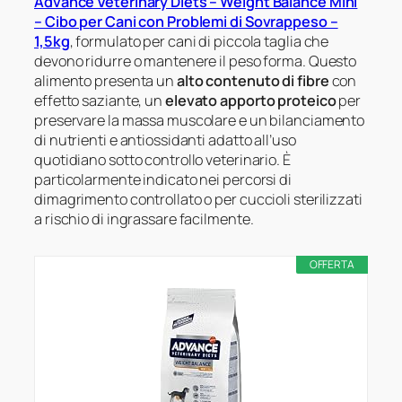
Advance Veterinary Diets – Weight Balance Mini
– Cibo per Cani con Problemi di Sovrappeso –
1,5kg
, formulato per cani di piccola taglia che
devono ridurre o mantenere il peso forma. Questo
alimento presenta un
alto contenuto di fibre
con
effetto saziante, un
elevato apporto proteico
per
preservare la massa muscolare e un bilanciamento
di nutrienti e antiossidanti adatto all’uso
quotidiano sotto controllo veterinario. È
particolarmente indicato nei percorsi di
dimagrimento controllato o per cuccioli sterilizzati
a rischio di ingrassare facilmente.
OFFERTA