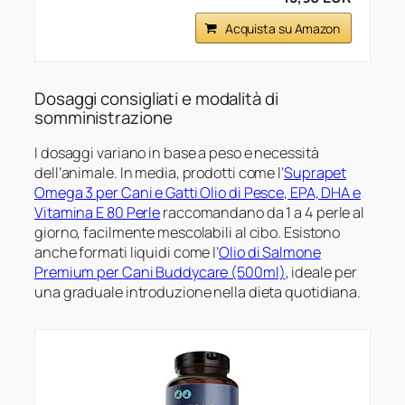
Acquista su Amazon
Dosaggi consigliati e modalità di
somministrazione
I dosaggi variano in base a peso e necessità
dell’animale. In media, prodotti come l’
Suprapet
Omega 3 per Cani e Gatti Olio di Pesce, EPA, DHA e
Vitamina E 80 Perle
raccomandano da 1 a 4 perle al
giorno, facilmente mescolabili al cibo. Esistono
anche formati liquidi come l’
Olio di Salmone
Premium per Cani Buddycare (500ml)
, ideale per
una graduale introduzione nella dieta quotidiana.