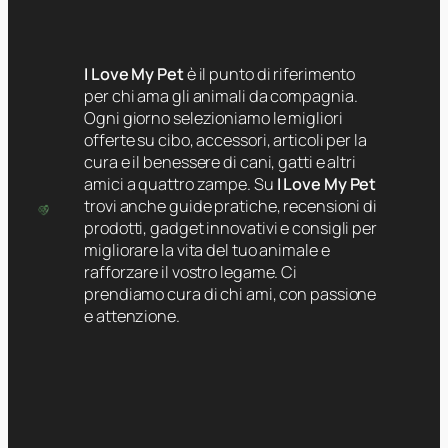
I Love My Pet
è il punto di riferimento
per chi ama gli animali da compagnia.
Ogni giorno selezioniamo le migliori
offerte su cibo, accessori, articoli per la
cura e il benessere di cani, gatti e altri
amici a quattro zampe. Su
I Love My Pet
trovi anche guide pratiche, recensioni di
prodotti, gadget innovativi e consigli per
migliorare la vita del tuo animale e
rafforzare il vostro legame. Ci
prendiamo cura di chi ami, con passione
e attenzione.