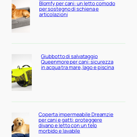
Blomfy per cani: un letto comodo
per sostegno di schiena e
articolazioni
Giubbotto di salvataggio
Queenmore per cani: sicurezza
in acqua tra mare, lago e piscina
Coperta impermeabile Dreamzie
per cani e gatti: proteggere
divano e letto con un telo
morbido e lavabile