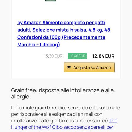
by Amazon Alimento completo per gatti
adulti, Selezione mista in salsa, 4.8 kg, 48
Confezioni da 100g (Precedentemente
Marchio – Lifelong)
12,84 EUR
13,30 EUR
−0,46 EUR
Acquista su Amazon
Grain free: risposta alle intolleranze e alle
allergie
Le formule
grain free
, cioè senza cereali, sono nate
per rispondere alle esigenza di animali con
intolleranze o allergie. Un caso interessante è
The
Hunger of the Wolf Cibo secco senza cereali per