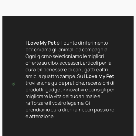
I Love My Pet
è il punto di riferimento
per chi ama gli animali da compagnia.
Ogni giorno selezioniamo le migliori
offerte su cibo, accessori, articoli per la
cura e il benessere di cani, gatti e altri
amici a quattro zampe. Su
I Love My Pet
trovi anche guide pratiche, recensioni di
prodotti, gadget innovativi e consigli per
migliorare la vita del tuo animale e
rafforzare il vostro legame. Ci
prendiamo cura di chi ami, con passione
e attenzione.