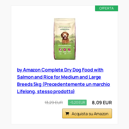
OFFERTA
by Amazon Complete Dry Dog Food with
Salmon and Rice for Medium and Large
Breeds 5kg (Precedentemente un marchio
Lifelong, stesso prodotto)
8,09 EUR
13,29 EUR
−5,20 EUR
Acquista su Amazon