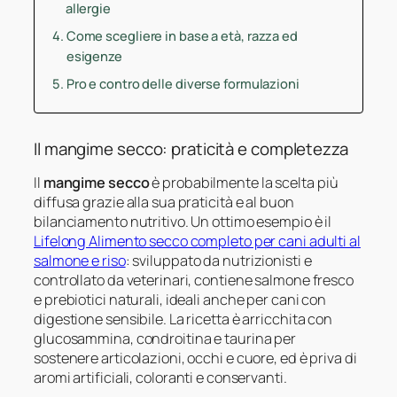
allergie
Come scegliere in base a età, razza ed
esigenze
Pro e contro delle diverse formulazioni
Il mangime secco: praticità e completezza
Il
mangime secco
è probabilmente la scelta più
diffusa grazie alla sua praticità e al buon
bilanciamento nutritivo. Un ottimo esempio è il
Lifelong Alimento secco completo per cani adulti al
salmone e riso
: sviluppato da nutrizionisti e
controllato da veterinari, contiene salmone fresco
e prebiotici naturali, ideali anche per cani con
digestione sensibile. La ricetta è arricchita con
glucosammina, condroitina e taurina per
sostenere articolazioni, occhi e cuore, ed è priva di
aromi artificiali, coloranti e conservanti.