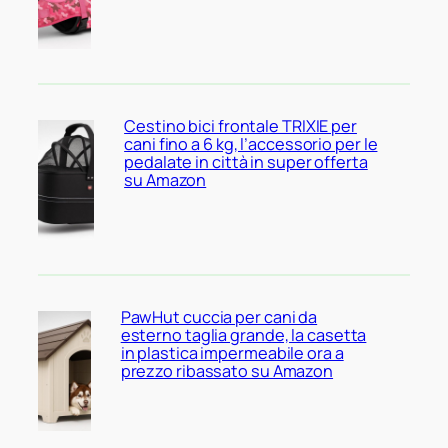
Cestino bici frontale TRIXIE per
cani fino a 6 kg, l’accessorio per le
pedalate in città in super offerta
su Amazon
PawHut cuccia per cani da
esterno taglia grande, la casetta
in plastica impermeabile ora a
prezzo ribassato su Amazon