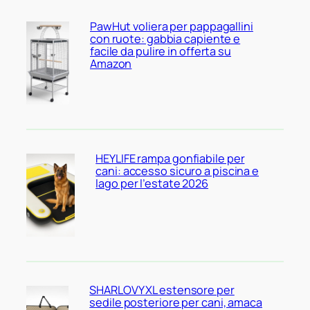
PawHut voliera per pappagallini
con ruote: gabbia capiente e
facile da pulire in offerta su
Amazon
HEYLIFE rampa gonfiabile per
cani: accesso sicuro a piscina e
lago per l’estate 2026
SHARLOVY XL estensore per
sedile posteriore per cani, amaca