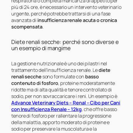
respiratoria o completa mancanza di appetito per
più di 24 ore, è necessario un intervento veterinario
urgente, perché potrebbe trattarsi di una fase
avanzata di
insufficienza renale acuta o cronica
scompensata
.
Diete renali secche: perché sono diverse e
un esempio di mangime
La gestione nutrizionale è uno dei pilastri nel
trattamento dell’insufficienza renale. Le
diete
renali secche
sono formulate con
basso
contenuto di fosforo
, proteine moderatamente
ridotte ma di alta qualità e tenore controllato di
sodio, per non sovraccaricare i reni. Un esempio è
Advance Veterinary Diets – Renal – Cibo per Cani
con Insufficienza Renale – 12kg
, che offre basso
tenore di fosforo per rallentare la progressione
della malattia, apporto moderato di proteine e
sodio per preservare la muscolatura e la