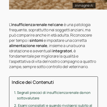
Immagine AI
L’
insufficienza renale nel cane
è una patologia
frequente, soprattutto nei soggetti anziani, ma
può comparire anche in età adulta. Riconoscere
per tempo i
sintomi
e impostare una corretta
alimentazione renale
, insieme a una buona
idratazione e a eventuali
integratori
, è
fondamentale per migliorare la qualità e
l’aspettativa di vita del nostro compagno a quattro
zampe, sempre sotto controllo del veterinario.
Indice dei Contenuti
Segnali precoci di insufficienza renale da non
sottovalutare
Esami consigliati e quando rivolgersi subito al