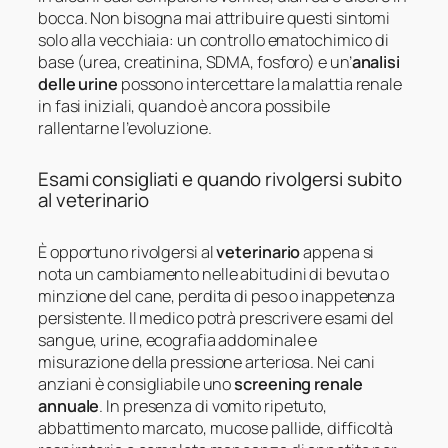
bocca. Non bisogna mai attribuire questi sintomi
solo alla vecchiaia: un controllo ematochimico di
base (urea, creatinina, SDMA, fosforo) e un’
analisi
delle urine
possono intercettare la malattia renale
in fasi iniziali, quando è ancora possibile
rallentarne l’evoluzione.
Esami consigliati e quando rivolgersi subito
al veterinario
È opportuno rivolgersi al
veterinario
appena si
nota un cambiamento nelle abitudini di bevuta o
minzione del cane, perdita di peso o inappetenza
persistente. Il medico potrà prescrivere esami del
sangue, urine, ecografia addominale e
misurazione della pressione arteriosa. Nei cani
anziani è consigliabile uno
screening renale
annuale
. In presenza di vomito ripetuto,
abbattimento marcato, mucose pallide, difficoltà