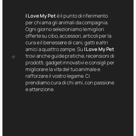
I Love My Pet
è il punto di riferimento
per chi ama gli animali da compagnia.
Ogni giorno selezioniamo le migliori
offerte su cibo, accessori, articoli per la
cura e il benessere di cani, gatti e altri
amici a quattro zampe. Su
I Love My Pet
trovi anche guide pratiche, recensioni di
prodotti, gadget innovativi e consigli per
migliorare la vita del tuo animale e
rafforzare il vostro legame. Ci
prendiamo cura di chi ami, con passione
e attenzione.