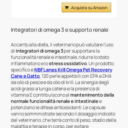
Acquista su Amazon
Integratori di omega 3 e supporto renale
Accanto alla dieta, il veterinario può valutare l’uso
di
integratori di omega 3
per supportare la
funzionalità renale e intestinale, ridurre lo stato
infiammatorio e lo
stress ossidativo
. Un prodotto
specifico è
NBF Lanes Krill Omega Pet Recovery
Cane e Gatto
, 120 perle appetibili con EPA e DHA
da olio di pesce e da olio di krill. La sinergia degli
acidi grassi a lunga catena e la presenza di
vitamina E contribuiscono al
mantenimento della
normale funzionalità renale e intestinale
e
potenziano le difese antiossidanti. Le capsule
vanno somministrate secondo il dosaggio indicato
dal veterinario, che terrà conto di peso, stadio della
malattia e terapie in corso, per evitare