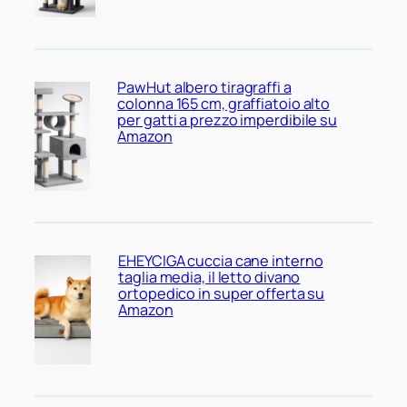
PawHut albero tiragraffi a
colonna 165 cm, graffiatoio alto
per gatti a prezzo imperdibile su
Amazon
EHEYCIGA cuccia cane interno
taglia media, il letto divano
ortopedico in super offerta su
Amazon