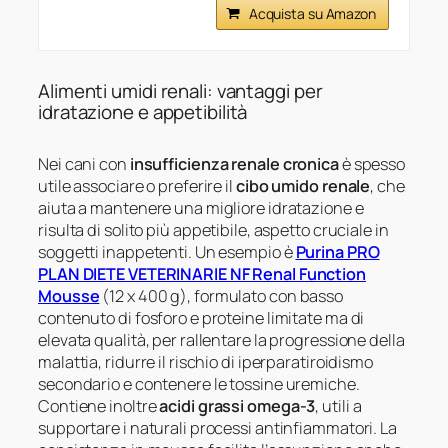
Acquista su Amazon
Alimenti umidi renali: vantaggi per
idratazione e appetibilità
Nei cani con
insufficienza renale cronica
è spesso
utile associare o preferire il
cibo umido renale
, che
aiuta a mantenere una migliore idratazione e
risulta di solito più appetibile, aspetto cruciale in
soggetti inappetenti. Un esempio è
Purina PRO
PLAN DIETE VETERINARIE NF Renal Function
Mousse
(12 x 400 g), formulato con basso
contenuto di fosforo e proteine limitate ma di
elevata qualità, per rallentare la progressione della
malattia, ridurre il rischio di iperparatiroidismo
secondario e contenere le tossine uremiche.
Contiene inoltre
acidi grassi omega‑3
, utili a
supportare i naturali processi antinfiammatori. La