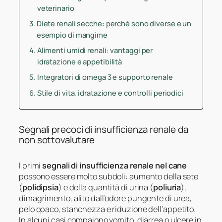
veterinario
Diete renali secche: perché sono diverse e un
esempio di mangime
Alimenti umidi renali: vantaggi per
idratazione e appetibilità
Integratori di omega 3 e supporto renale
Stile di vita, idratazione e controlli periodici
Segnali precoci di insufficienza renale da
non sottovalutare
I primi
segnali di insufficienza renale nel cane
possono essere molto subdoli: aumento della sete
(
polidipsia
) e della quantità di urina (
poliuria
),
dimagrimento, alito dall’odore pungente di urea,
pelo opaco, stanchezza e riduzione dell’appetito.
In alcuni casi compaiono vomito, diarrea o ulcere in