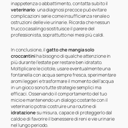
inappetenza o abbattimento, contatta subito il
veterinario
: una diagnosi precoce può evitare
complicazioni serie come insufficienza renale o
ostruzioni delle vie urinarie. Ricorda che nessun
trucco casalingo sostituisce il parere del
professionista, soprattutto nei mesi più caldi.
In conclusione, il
gatto che mangia solo
croccantini
ha bisogno di qualche attenzione in
più durante l’estate per restare ben idratato.
Moltiplicare le ciotole, usare eventualmente una
fontanella con acqua sempre fresca, sperimentare
aromi leggeri e trasformare il momento dell’acqua
in un gioco sono tutte strategie semplici ma
efficaci. Osservando il comportamento del tuo
micio e mantenendo un dialogo costante con il
veterinario potrai costruire una routine di
idratazione
su misura, capace di proteggerlo dal
caldo e di favorire il benessere di reni e vie urinarie
nel lungo periodo.