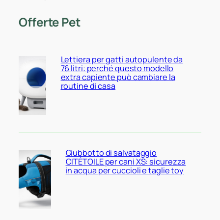
Offerte Pet
Lettiera per gatti autopulente da
76 litri: perché questo modello
extra capiente può cambiare la
routine di casa
Giubbotto di salvataggio
CITÉTOILE per cani XS: sicurezza
in acqua per cuccioli e taglie toy