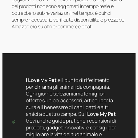
dei prodotti non sono aggiornati in tempo reale e
potrebbero subire variazioni nel tempo: è quindi
sempre necessario verificate disponibilità e prezzo su
Amazon e/o su altri e-commerce citati.
I Love My Pet
è il punto di riferimento
per chi ama gli animali da compagnia.
Ogni giorno selezioniamo le migliori
offerte su cibo, accessori, articoli per la
cura e il benessere di cani, gatti e altri
amici a quattro zampe. Su
I Love My Pet
trovi anche guide pratiche, recensioni di
prodotti, gadget innovativi e consigli per
migliorare la vita del tuo animale e