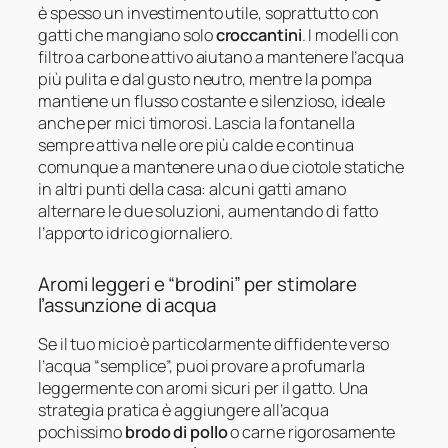
è spesso un investimento utile, soprattutto con
gatti che mangiano solo
croccantini
. I modelli con
filtro a carbone attivo aiutano a mantenere l’acqua
più pulita e dal gusto neutro, mentre la pompa
mantiene un flusso costante e silenzioso, ideale
anche per mici timorosi. Lascia la fontanella
sempre attiva nelle ore più calde e continua
comunque a mantenere una o due ciotole statiche
in altri punti della casa: alcuni gatti amano
alternare le due soluzioni, aumentando di fatto
l’apporto idrico giornaliero.
Aromi leggeri e “brodini” per stimolare
l’assunzione di acqua
Se il tuo micio è particolarmente diffidente verso
l’acqua “semplice”, puoi provare a profumarla
leggermente con aromi sicuri per il gatto. Una
strategia pratica è aggiungere all’acqua
pochissimo
brodo di pollo
o carne rigorosamente