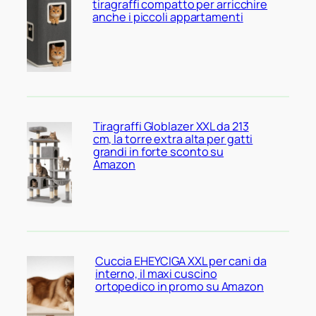
tiragraffi compatto per arricchire
anche i piccoli appartamenti
Tiragraffi Globlazer XXL da 213
cm, la torre extra alta per gatti
grandi in forte sconto su
Amazon
Cuccia EHEYCIGA XXL per cani da
interno, il maxi cuscino
ortopedico in promo su Amazon