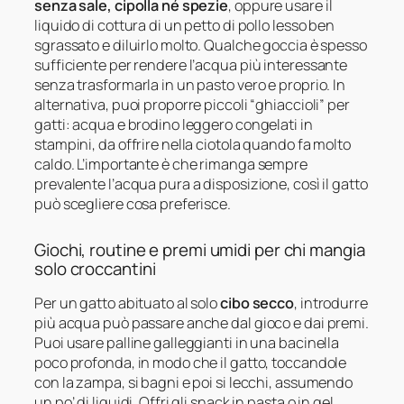
senza sale, cipolla né spezie
, oppure usare il
liquido di cottura di un petto di pollo lesso ben
sgrassato e diluirlo molto. Qualche goccia è spesso
sufficiente per rendere l’acqua più interessante
senza trasformarla in un pasto vero e proprio. In
alternativa, puoi proporre piccoli “ghiaccioli” per
gatti: acqua e brodino leggero congelati in
stampini, da offrire nella ciotola quando fa molto
caldo. L’importante è che rimanga sempre
prevalente l’acqua pura a disposizione, così il gatto
può scegliere cosa preferisce.
Giochi, routine e premi umidi per chi mangia
solo croccantini
Per un gatto abituato al solo
cibo secco
, introdurre
più acqua può passare anche dal gioco e dai premi.
Puoi usare palline galleggianti in una bacinella
poco profonda, in modo che il gatto, toccandole
con la zampa, si bagni e poi si lecchi, assumendo
un po’ di liquidi. Offri gli snack in pasta o in gel