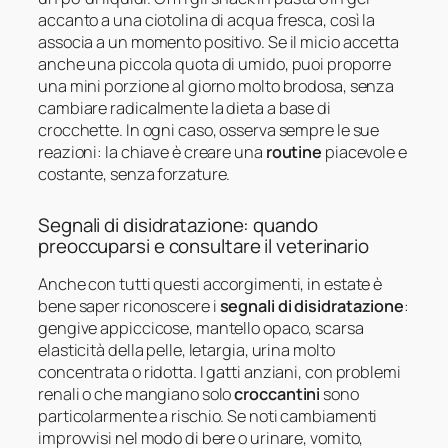
accanto a una ciotolina di acqua fresca, così la
associa a un momento positivo. Se il micio accetta
anche una piccola quota di umido, puoi proporre
una mini porzione al giorno molto brodosa, senza
cambiare radicalmente la dieta a base di
crocchette. In ogni caso, osserva sempre le sue
reazioni: la chiave è creare una
routine
piacevole e
costante, senza forzature.
Segnali di disidratazione: quando
preoccuparsi e consultare il veterinario
Anche con tutti questi accorgimenti, in estate è
bene saper riconoscere i
segnali di disidratazione
:
gengive appiccicose, mantello opaco, scarsa
elasticità della pelle, letargia, urina molto
concentrata o ridotta. I gatti anziani, con problemi
renali o che mangiano solo
croccantini
sono
particolarmente a rischio. Se noti cambiamenti
improvvisi nel modo di bere o urinare, vomito,