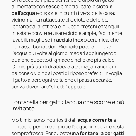
alimentato con
secco
è moltiplicare le
ciotole
dell’acqua
e disporle in punti diversi della casa:
vicino ma non attaccate alle ciotole del cibo,
lontano dalla lettiera e in luoghi freschi e tranquilli.
In estate conviene usare ciotole ampie, facilmente
lavabili, meglio se in
acciaio inox
o ceramica, che
non assorbono odori. Riempile poco e rinnova
l’acqua più volte al giorno, magari aggiungendo
qualche cubetto di ghiaccio nelle ore più calde.
Offrire più punti di abbeverata, magari anche in
balcone o vicino ai posti di riposo preferiti, invoglia
il gatto a bere ogni volta che ci passa accanto,
senza dover fare “strada” apposta.
Fontanella per gatti: l’acqua che scorre è più
invitante
Molti mici sono incuriositi dall’
acqua corrente
e
finiscono per bere di più se l’acqua si muove e resta
sempre fresca. Per questo una
fontanella per gatti