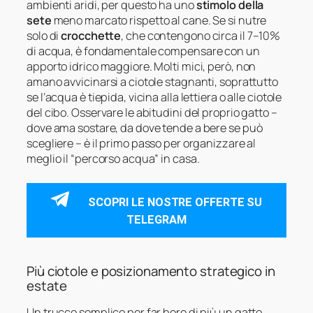
ambienti aridi, per questo ha uno
stimolo della
sete
meno marcato rispetto al cane. Se si nutre
solo di
crocchette
, che contengono circa il 7–10%
di acqua, è fondamentale compensare con un
apporto idrico maggiore. Molti mici, però, non
amano avvicinarsi a ciotole stagnanti, soprattutto
se l’acqua è tiepida, vicina alla lettiera o alle ciotole
del cibo. Osservare le abitudini del proprio gatto –
dove ama sostare, da dove tende a bere se può
scegliere – è il primo passo per organizzare al
meglio il “percorso acqua” in casa.
SCOPRI LE NOSTRE OFFERTE SU
TELEGRAM
Più ciotole e posizionamento strategico in
estate
Un trucco semplice per far bere di più un gatto