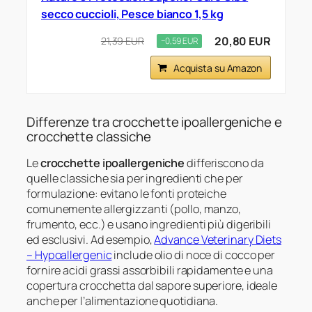
secco cuccioli, Pesce bianco 1,5 kg
20,80 EUR
21,39 EUR
−0,59 EUR
Acquista su Amazon
Differenze tra crocchette ipoallergeniche e
crocchette classiche
Le
crocchette ipoallergeniche
differiscono da
quelle classiche sia per ingredienti che per
formulazione: evitano le fonti proteiche
comunemente allergizzanti (pollo, manzo,
frumento, ecc.) e usano ingredienti più digeribili
ed esclusivi. Ad esempio,
Advance Veterinary Diets
– Hypoallergenic
include olio di noce di cocco per
fornire acidi grassi assorbibili rapidamente e una
copertura crocchetta dal sapore superiore, ideale
anche per l’alimentazione quotidiana.