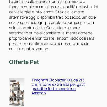
La dieta ipoallergenica è una scelta mirata e
fondamentale per migliorare la qualità della vita dei
cani allergici o intolleranti. Grazie alle molte
alternative oggi disponibili tra cibo secco, umido e
snack specifici, ogni proprietario può scegliere la
soluzione più adatta. Consultare sempre il
veterinario prima di cambiare l’alimentazione del
proprio cane e monitorare i sintomi: solo così sarà
possibile garantire salute e benessere ai nostri
amici a quattro zampe.
Offerte Pet
Tiragraffi Globlazer XXL da 213
cm, la torre extra alta per gatti
grandi in forte sconto su
Amazon