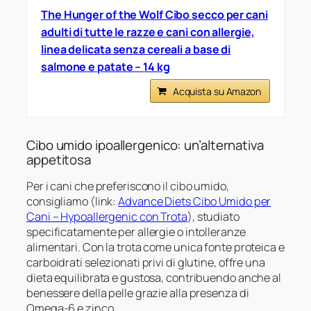
The Hunger of the Wolf Cibo secco per cani
adulti di tutte le razze e cani con allergie,
linea delicata senza cereali a base di
salmone e patate – 14 kg
Acquista su Amazon
Cibo umido ipoallergenico: un’alternativa
appetitosa
Per i cani che preferiscono il cibo umido,
consigliamo (link:
Advance Diets Cibo Umido per
Cani – Hypoallergenic con Trota
), studiato
specificatamente per allergie o intolleranze
alimentari. Con la trota come unica fonte proteica e
carboidrati selezionati privi di glutine, offre una
dieta equilibrata e gustosa, contribuendo anche al
benessere della pelle grazie alla presenza di
Omega-6 e zinco.