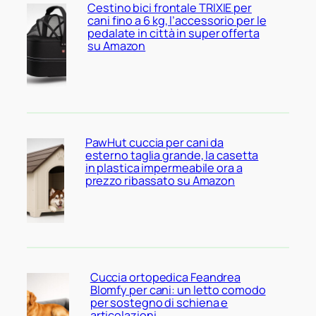
Cestino bici frontale TRIXIE per
cani fino a 6 kg, l’accessorio per le
pedalate in città in super offerta
su Amazon
PawHut cuccia per cani da
esterno taglia grande, la casetta
in plastica impermeabile ora a
prezzo ribassato su Amazon
Cuccia ortopedica Feandrea
Blomfy per cani: un letto comodo
per sostegno di schiena e
articolazioni