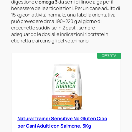
digestione e
omega 3
da semi di lino e alga per il
benessere delle articolazioni. Per un cane adulto di
15 kg con attività normale, una tabella orientativa
può prevedere circa 190–220 g al giorno di
crocchette suddivise in 2 pasti, sempre
adeguando le dosi alle indicazioni riportate in
etichetta e ai consigli del veterinario.
OFFERTA
Natural Trainer Sensitive No Gluten Cibo
per Cani Adulti con Salmone, 3Kg