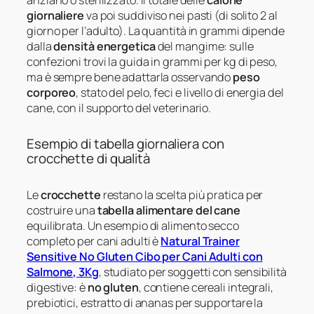
giornaliere
va poi suddiviso nei pasti (di solito 2 al
giorno per l’adulto). La quantità in grammi dipende
dalla
densità energetica
del mangime: sulle
confezioni trovi la guida in grammi per kg di peso,
ma è sempre bene adattarla osservando
peso
corporeo
, stato del pelo, feci e livello di energia del
cane, con il supporto del veterinario.
Esempio di tabella giornaliera con
crocchette di qualità
Le
crocchette
restano la scelta più pratica per
costruire una
tabella alimentare del cane
equilibrata. Un esempio di alimento secco
completo per cani adulti è
Natural Trainer
Sensitive No Gluten Cibo per Cani Adulti con
Salmone, 3Kg
, studiato per soggetti con sensibilità
digestive: è
no gluten
, contiene cereali integrali,
prebiotici, estratto di ananas per supportare la