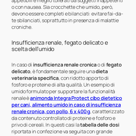
appetibili e meglio tollerati da soggetti inappetenti
o con nausea. Sia crocchette che umido, però,
devono essere completi e bilanciati: evitare fai-da-
te sbilanciati, soprattutto in presenza di malattie
croniche.
Insufficienza renale, fegato delicato e
scelta dell’umido
In caso di
insufficienza renale cronica
o di
fegato
delicato
, è fondamentale seguire una
dieta
veterinaria specifica
, con ridotto apporto di
fosforo e proteine di alta qualità. Un esempio di
umido formulato per supportare la funzionalità
renale è
animonda Integra Protect cibo dietetico
per cani, alimento umido in caso di insufficienza
renale cronica, con pollo, 6 x 400 g
, caratterizzato
da contenuto controllato di proteine e fosforo e
privo di cereali. In questi casi la
tabella delle dosi
riportata in confezione va seguita con grande