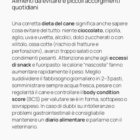
Alimenti da evitare e piccoli accorgimenti
quotidiani
Una corretta
dieta del cane
significa anche sapere
cosa evitare del tutto: niente
cioccolato
, cipolla,
aglio, uva e uvetta, alcolici, dolci zuccherati o con
xilitolo, ossa cotte (rischio di fratture e
perforazioni), avanzi troppo salati o con
condimenti pesanti. Attenzione anche agli
eccessi
di snack
e fuoripasto: le calorie “nascoste” fanno
aumentare rapidamente il peso. Meglio
suddividere il fabbisogno giornaliero in 2–3 pasti,
somministrare sempre acqua fresca, pesare con
regolarità il cane e controllare il
body condition
score
(BCS) per valutare se è in forma, sottopeso o
sovrappeso. In caso di dubbi su intolleranze o
problemi gastrointestinali è consigliabile
mantenere un
diario alimentare
e parlarne con il
veterinario.