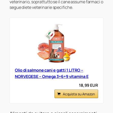
veterinario, soprattutto se il cane assume farmaci o
segue diete veterinarie specifiche.
Olio di salmone cani e gatti 1 LITRO –
NORVEGESE – Omega 3+6+9 vitamina E
18,99 EUR
Acquista su Amazon