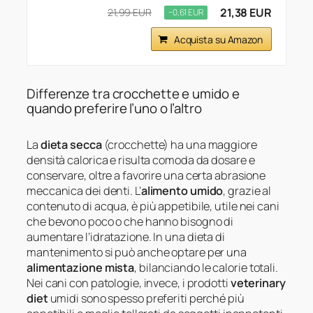
21,38 EUR
21,99 EUR
−0,61 EUR
Acquista su Amazon
Differenze tra crocchette e umido e
quando preferire l’uno o l’altro
La
dieta secca
(crocchette) ha una maggiore
densità calorica e risulta comoda da dosare e
conservare, oltre a favorire una certa abrasione
meccanica dei denti. L’
alimento umido
, grazie al
contenuto di acqua, è più appetibile, utile nei cani
che bevono poco o che hanno bisogno di
aumentare l’idratazione. In una dieta di
mantenimento si può anche optare per una
alimentazione mista
, bilanciando le calorie totali.
Nei cani con patologie, invece, i prodotti
veterinary
diet
umidi sono spesso preferiti perché più