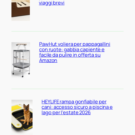
viaggi brevi
PawHut voliera per pappagallini
con ruote: gabbia capiente e
facile da pulire in offerta su
Amazon
HEYLIFE rampa gonfiabile per
cani: accesso sicuro a piscina e
lago per l’estate 2026