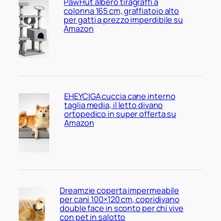
PawHut albero tiragraffi a
colonna 165 cm, graffiatoio alto
per gatti a prezzo imperdibile su
Amazon
EHEYCIGA cuccia cane interno
taglia media, il letto divano
ortopedico in super offerta su
Amazon
Dreamzie coperta impermeabile
per cani 100×120 cm, copridivano
double face in sconto per chi vive
con pet in salotto