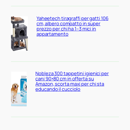
Yaheetech tiragraffi per gatti 106
cm, albero compatto in super
prezzo per chi ha 1–3 mici in
appartamento
Nobleza 300 tappetini igienici per
cani 90×80 cm in offerta su
Amazon, scorta maxi per chi sta
educando il cucciolo