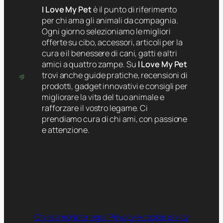
I Love My Pet
è il punto di riferimento
per chi ama gli animali da compagnia.
Ogni giorno selezioniamo le migliori
offerte su cibo, accessori, articoli per la
cura e il benessere di cani, gatti e altri
amici a quattro zampe. Su
I Love My Pet
trovi anche guide pratiche, recensioni di
prodotti, gadget innovativi e consigli per
migliorare la vita del tuo animale e
rafforzare il vostro legame. Ci
prendiamo cura di chi ami, con passione
e attenzione.
Chi siamo
Note legali
Privacy e cookie policy