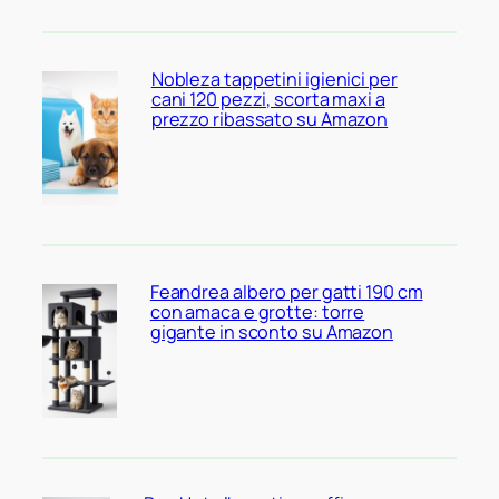
Nobleza tappetini igienici per
cani 120 pezzi, scorta maxi a
prezzo ribassato su Amazon
Feandrea albero per gatti 190 cm
con amaca e grotte: torre
gigante in sconto su Amazon