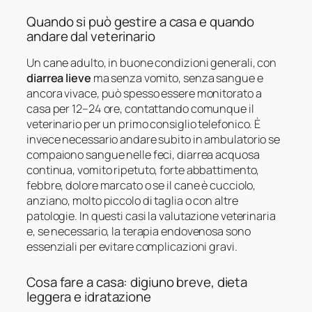
Quando si può gestire a casa e quando
andare dal veterinario
Un cane adulto, in buone condizioni generali, con
diarrea lieve
ma senza vomito, senza sangue e
ancora vivace, può spesso essere monitorato a
casa per 12–24 ore, contattando comunque il
veterinario per un primo consiglio telefonico. È
invece necessario andare subito in ambulatorio se
compaiono sangue nelle feci, diarrea acquosa
continua, vomito ripetuto, forte abbattimento,
febbre, dolore marcato o se il cane è cucciolo,
anziano, molto piccolo di taglia o con altre
patologie. In questi casi la valutazione veterinaria
e, se necessario, la terapia endovenosa sono
essenziali per evitare complicazioni gravi.
Cosa fare a casa: digiuno breve, dieta
leggera e idratazione