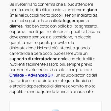
Se il veterinario conferma che si può attendere
monitorando, di solito consiglia un breve
digiuno
(mai nei cuccioli molto piccoli, se non indicato dal
medico) seguito da una
dieta leggera per la
diarrea
: riso ben cotto con pollo bollito sgrassato,
oppure alimenti gastrointestinali specifici. L’acqua
deve essere sempre a disposizione, in piccole
quantità ma frequenti, per evitare la
disidratazione. Nei casi più intensi, o quando il
cane tende a bere poco, può essere utile un
supporto di reidratazione orale
con elettroliti e
nutrienti facilmente assorbibili, sempre previo
parere del veterinario. Una soluzione pratica è
Oralade – Advanced GI+
, un liquido isotonico dal
gusto di pollo che aiuta a reintegrare liquidi ed
elettroliti dopo episodi di diarrea o vomito, molto
appetibile anche quando l’animale è nauseato.