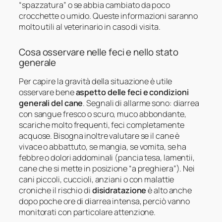
“spazzatura” o se abbia cambiato da poco
crocchette o umido. Queste informazioni saranno
molto utili al veterinario in caso di visita.
Cosa osservare nelle feci e nello stato
generale
Per capire la gravità della situazione è utile
osservare bene
aspetto delle feci e condizioni
generali del cane
. Segnali di allarme sono: diarrea
con sangue fresco o scuro, muco abbondante,
scariche molto frequenti, feci completamente
acquose. Bisogna inoltre valutare se il cane è
vivace o abbattuto, se mangia, se vomita, se ha
febbre o dolori addominali (pancia tesa, lamentii,
cane che si mette in posizione “a preghiera”). Nei
cani piccoli, cuccioli, anziani o con malattie
croniche il rischio di
disidratazione
è alto anche
dopo poche ore di diarrea intensa, perciò vanno
monitorati con particolare attenzione.