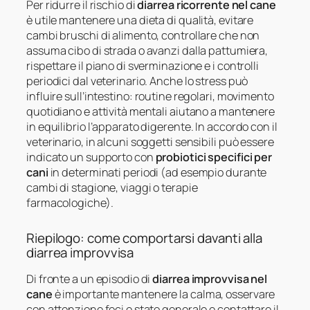
Per ridurre il rischio di
diarrea ricorrente nel cane
è utile mantenere una dieta di qualità, evitare
cambi bruschi di alimento, controllare che non
assuma cibo di strada o avanzi dalla pattumiera,
rispettare il piano di sverminazione e i controlli
periodici dal veterinario. Anche lo stress può
influire sull’intestino: routine regolari, movimento
quotidiano e attività mentali aiutano a mantenere
in equilibrio l’apparato digerente. In accordo con il
veterinario, in alcuni soggetti sensibili può essere
indicato un supporto con
probiotici specifici per
cani
in determinati periodi (ad esempio durante
cambi di stagione, viaggi o terapie
farmacologiche).
Riepilogo: come comportarsi davanti alla
diarrea improvvisa
Di fronte a un episodio di
diarrea improvvisa nel
cane
è importante mantenere la calma, osservare
con attenzione feci e stato generale e contattare il