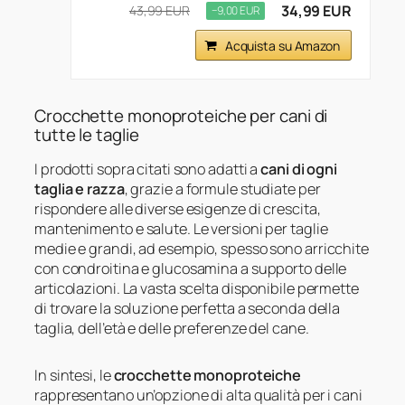
34,99 EUR
43,99 EUR
−9,00 EUR
Acquista su Amazon
Crocchette monoproteiche per cani di
tutte le taglie
I prodotti sopra citati sono adatti a
cani di ogni
taglia e razza
, grazie a formule studiate per
rispondere alle diverse esigenze di crescita,
mantenimento e salute. Le versioni per taglie
medie e grandi, ad esempio, spesso sono arricchite
con condroitina e glucosamina a supporto delle
articolazioni. La vasta scelta disponibile permette
di trovare la soluzione perfetta a seconda della
taglia, dell’età e delle preferenze del cane.
In sintesi, le
crocchette monoproteiche
rappresentano un’opzione di alta qualità per i cani