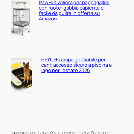
PawHut voliera per pappagallini
con ruote: gabbia capiente e
facile da pulire in offerta su
Amazon
HEYLIFE rampa gonfiabile per
cani: accesso sicuro a piscina e
lago per l’estate 2026
Il presente articolo è stato redatto con l’ausilio di