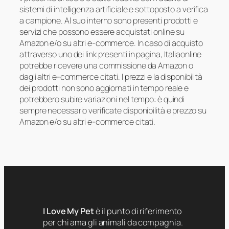
sistemi di intelligenza artificiale e sottoposto a verifica
a campione. Al suo interno sono presenti prodotti e
servizi che possono essere acquistati online su
Amazon e/o su altri e-commerce. In caso di acquisto
attraverso uno dei link presenti in pagina, Italiaonline
potrebbe ricevere una commissione da Amazon o
dagli altri e-commerce citati. I prezzi e la disponibilità
dei prodotti non sono aggiornati in tempo reale e
potrebbero subire variazioni nel tempo: è quindi
sempre necessario verificate disponibilità e prezzo su
Amazon e/o su altri e-commerce citati.
I Love My Pet
è il punto di riferimento
per chi ama gli animali da compagnia.