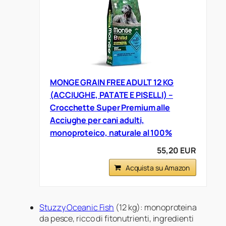
MONGE GRAIN FREE ADULT 12 KG
(ACCIUGHE, PATATE E PISELLI) –
Crocchette Super Premium alle
Acciughe per cani adulti,
monoproteico, naturale al 100%
55,20 EUR
Acquista su Amazon
Stuzzy Oceanic Fish
(12 kg): monoproteina
da pesce, ricco di fitonutrienti, ingredienti