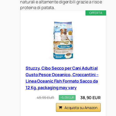
naturali e altamente digeribili grazie a riso e
proteina di patata.
OFFERTA
Stuzzy, Cibo Secco per Cani Adulti al
Gusto Pesce Oceanico, Croccantini –
Linea Oceanic Fish Formato Sacco da
12 Kg, packaging may vary
38,90 EUR
43,99 EUR
−5,09 EUR
Acquista su Amazon