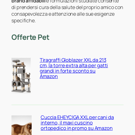
brand affidabili
e formulazioni studiate consente
di prendersi cura della salute del proprio amico con
consapevolezza e attenzione alle sue esigenze
specifiche.
Offerte Pet
Tiragraffi Globlazer XXL da 213
cm, la torre extra alta per gatti
grandi in forte sconto su
Amazon
Cuccia EHEYCIGA XXL per cani da
interno, il maxi cuscino
ortopedico in promo su Amazon