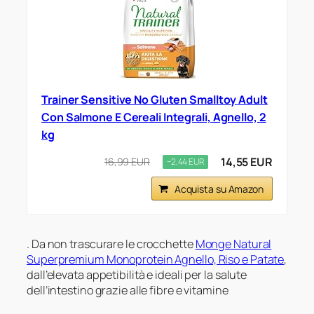
Trainer Sensitive No Gluten Smalltoy Adult
Con Salmone E Cereali Integrali, Agnello, 2
kg
14,55 EUR
16,99 EUR
−2,44 EUR
Acquista su Amazon
. Da non trascurare le crocchette
Monge Natural
Superpremium Monoprotein Agnello, Riso e Patate
,
dall’elevata appetibilità e ideali per la salute
dell’intestino grazie alle fibre e vitamine