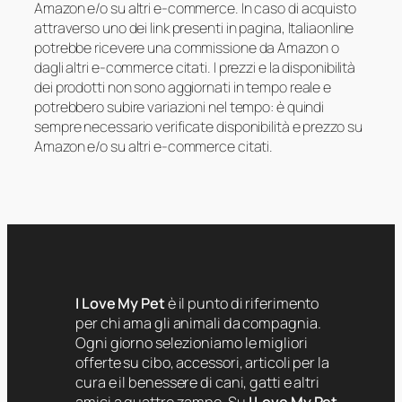
Amazon e/o su altri e-commerce. In caso di acquisto
attraverso uno dei link presenti in pagina, Italiaonline
potrebbe ricevere una commissione da Amazon o
dagli altri e-commerce citati. I prezzi e la disponibilità
dei prodotti non sono aggiornati in tempo reale e
potrebbero subire variazioni nel tempo: è quindi
sempre necessario verificate disponibilità e prezzo su
Amazon e/o su altri e-commerce citati.
I Love My Pet
è il punto di riferimento
per chi ama gli animali da compagnia.
Ogni giorno selezioniamo le migliori
offerte su cibo, accessori, articoli per la
cura e il benessere di cani, gatti e altri
amici a quattro zampe. Su
I Love My Pet