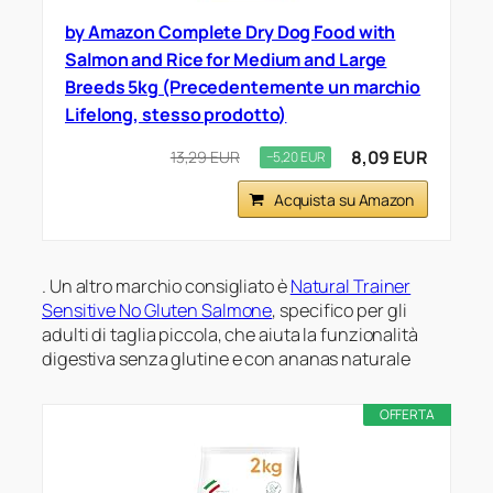
by Amazon Complete Dry Dog Food with
Salmon and Rice for Medium and Large
Breeds 5kg (Precedentemente un marchio
Lifelong, stesso prodotto)
8,09 EUR
13,29 EUR
−5,20 EUR
Acquista su Amazon
. Un altro marchio consigliato è
Natural Trainer
Sensitive No Gluten Salmone
, specifico per gli
adulti di taglia piccola, che aiuta la funzionalità
digestiva senza glutine e con ananas naturale
OFFERTA