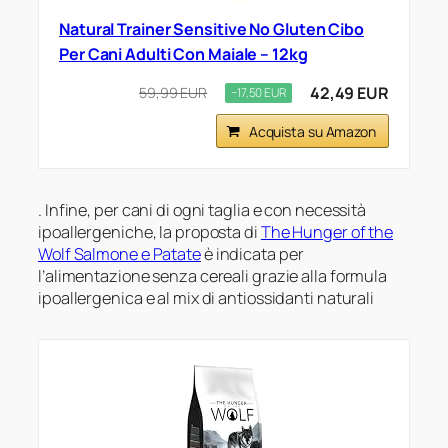
Natural Trainer Sensitive No Gluten Cibo
Per Cani Adulti Con Maiale – 12kg
42,49 EUR
59,99 EUR
−17,50 EUR
Acquista su Amazon
. Infine, per cani di ogni taglia e con necessità
ipoallergeniche, la proposta di
The Hunger of the
Wolf Salmone e Patate
è indicata per
l’alimentazione senza cereali grazie alla formula
ipoallergenica e al mix di antiossidanti naturali