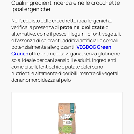
Quali ingredienti ricercare nelle crocchette
ipoallergeniche
Nell’acquisto delle crocchette ipoallergeniche,
verifica la presenza di
proteine idrolizzate
o
alternative, come il pesce, i legumi, o fonti vegetali,
e l’assenza di coloranti, additivi artificiali e cereali
potenzialmente allergizzanti.
VEGDOG Green
Crunch
offre una ricetta vegana, senza glutine né
soia, ideale per cani sensibili e adulti. Ingredienti
come piselli, lenticchie e patate dolci sono
nutrienti e altamente digeribili, mentre oli vegetali
donano morbidezza al pelo.