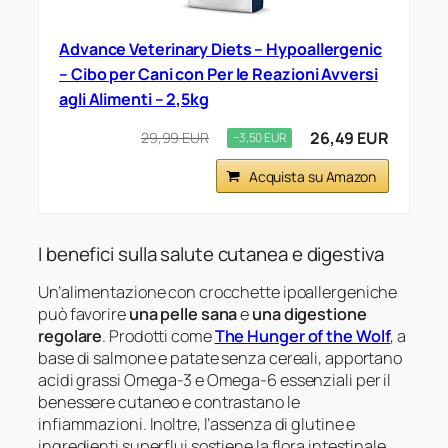
Advance Veterinary Diets – Hypoallergenic
– Cibo per Cani con Per le Reazioni Avversi
agli Alimenti – 2,5kg
26,49 EUR
29,99 EUR
−3,50 EUR
Acquista su Amazon
I benefici sulla salute cutanea e digestiva
Un’alimentazione con crocchette ipoallergeniche
può favorire
una pelle sana
e
una digestione
regolare
. Prodotti come
The Hunger of the Wolf
, a
base di salmone e patate senza cereali, apportano
acidi grassi Omega-3 e Omega-6 essenziali per il
benessere cutaneo e contrastano le
infiammazioni. Inoltre, l’assenza di glutine e
ingredienti superflui sostiene la flora intestinale,