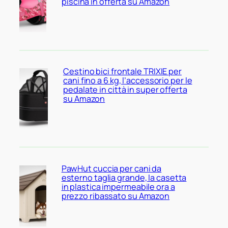
piscina in offerta su Amazon
Cestino bici frontale TRIXIE per
cani fino a 6 kg, l’accessorio per le
pedalate in città in super offerta
su Amazon
PawHut cuccia per cani da
esterno taglia grande, la casetta
in plastica impermeabile ora a
prezzo ribassato su Amazon