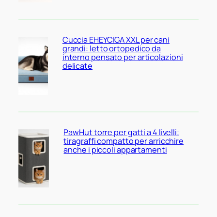
Cuccia EHEYCIGA XXL per cani
grandi: letto ortopedico da
interno pensato per articolazioni
delicate
PawHut torre per gatti a 4 livelli:
tiragraffi compatto per arricchire
anche i piccoli appartamenti