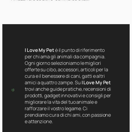
I Love My Pet
è il punto di riferimento
per chi ama gli animali da compagnia.
Ogni giorno selezioniamo le migliori
offerte su cibo, accessori, articoli per la
cura e il benessere di cani, gatti e altri
amici a quattro zampe. Su
I Love My Pet
trovi anche guide pratiche, recensioni di
prodotti, gadget innovativi e consigli per
migliorare la vita del tuo animale e
rafforzare il vostro legame. Ci
prendiamo cura di chi ami, con passione
e attenzione.