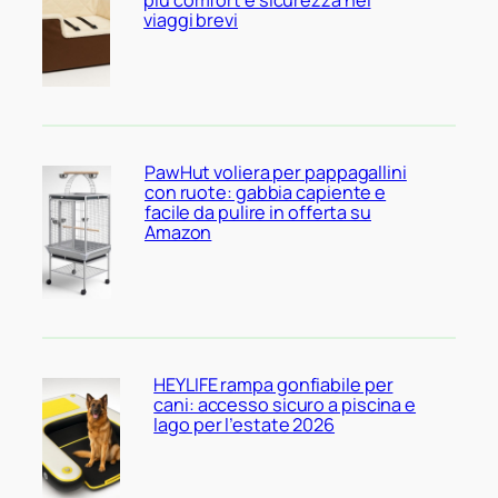
più comfort e sicurezza nei
viaggi brevi
PawHut voliera per pappagallini
con ruote: gabbia capiente e
facile da pulire in offerta su
Amazon
HEYLIFE rampa gonfiabile per
cani: accesso sicuro a piscina e
lago per l’estate 2026