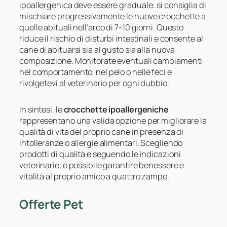
ipoallergenica deve essere graduale: si consiglia di
mischiare progressivamente le nuove crocchette a
quelle abituali nell’arco di 7-10 giorni. Questo
riduce il rischio di disturbi intestinali e consente al
cane di abituarsi sia al gusto sia alla nuova
composizione. Monitorate eventuali cambiamenti
nel comportamento, nel pelo o nelle feci e
rivolgetevi al veterinario per ogni dubbio.
In sintesi, le
crocchette ipoallergeniche
rappresentano una valida opzione per migliorare la
qualità di vita del proprio cane in presenza di
intolleranze o allergie alimentari. Scegliendo
prodotti di qualità e seguendo le indicazioni
veterinarie, è possibile garantire benessere e
vitalità al proprio amico a quattro zampe.
Offerte Pet