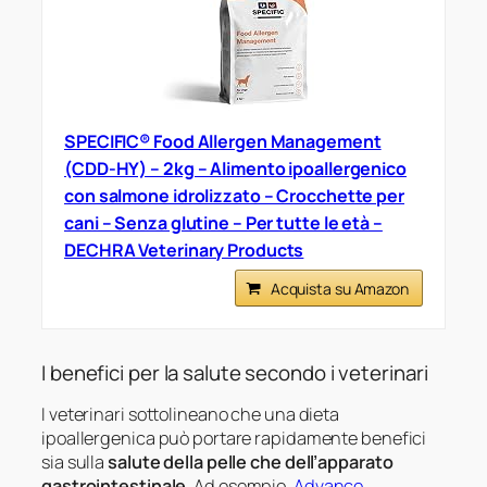
SPECIFIC® Food Allergen Management
(CDD-HY) – 2kg – Alimento ipoallergenico
con salmone idrolizzato – Crocchette per
cani – Senza glutine – Per tutte le età –
DECHRA Veterinary Products
Acquista su Amazon
I benefici per la salute secondo i veterinari
I veterinari sottolineano che una dieta
ipoallergenica può portare rapidamente benefici
sia sulla
salute della pelle che dell’apparato
gastrointestinale
. Ad esempio,
Advance