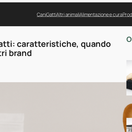
Cani
Gatti
Altri animali
Alimentazione e cura
Prod
O
atti: caratteristiche, quando
tri brand