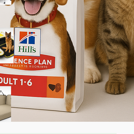
HEYLIFE rampa gonfiabile per
cani: accesso sicuro a piscina
e lago per l’estate 2026
SHARLOVY XL estensore per
sedile posteriore per cani,
amaca auto rinforzata in
offerta su Amazon