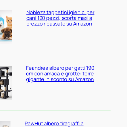
Nobleza tappetini igienici per
cani 120 pezzi, scorta maxi a
prezzo ribassato su Amazon
Feandrea albero per gatti 190
cm con amaca e grotte: torre
gigante in sconto su Amazon
PawHut albero tiragraffi a