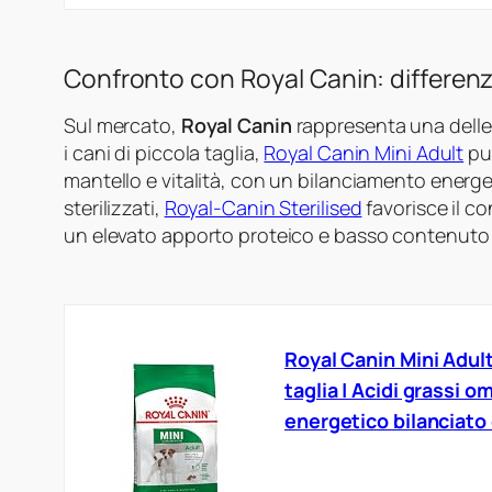
Confronto con Royal Canin: differen
Sul mercato,
Royal Canin
rappresenta una delle al
i cani di piccola taglia,
Royal Canin Mini Adult
pun
mantello e vitalità, con un bilanciamento energe
sterilizzati,
Royal-Canin Sterilised
favorisce il co
un elevato apporto proteico e basso contenuto d
Royal Canin Mini Adult
taglia | Acidi grassi o
energetico bilanciato