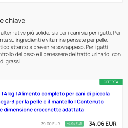
ze chiave
ternative più solide, sia per i cani sia per i gatti. Per
ta su ingredienti e vitamine pensate per pelle,
tico attento a prevenire sovrappeso. Per i gatti
ntrollo del peso e il benessere del tratto urinario, con
i grassi.
OFFERTA
 | 4 kg | Alimento completo per cani di piccola
mega-3 per la pelle e il mantello | Contenuto
 e dimensione crocchette adattata
34,06 EUR
39,00 EUR
−4,94 EUR