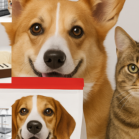
ribassato
Seggiolino auto avvolgente
Amazon Basics per cani e
gatti: più comfort e sicurezza
nei viaggi brevi
PawHut voliera per
pappagallini con ruote: gabbia
capiente e facile da pulire in
offerta su Amazon