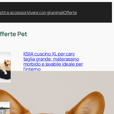
otti e accessori
Vivere con gli animali
Offerte
fferte Pet
KSIIA cuscino XL per cani
taglia grande: materassino
morbido e lavabile ideale per
l’interno
Yaheetech gabbia pieghevole
in metallo per cani: kennel
robusto e regolabile a prezzo