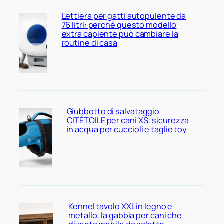
Lettiera per gatti autopulente da
76 litri: perché questo modello
extra capiente può cambiare la
routine di casa
Giubbotto di salvataggio
CITÉTOILE per cani XS: sicurezza
in acqua per cuccioli e taglie toy
Kennel tavolo XXL in legno e
metallo: la gabbia per cani che