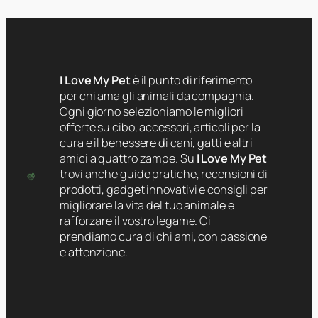
I Love My Pet
è il punto di riferimento
per chi ama gli animali da compagnia.
Ogni giorno selezioniamo le migliori
offerte su cibo, accessori, articoli per la
cura e il benessere di cani, gatti e altri
amici a quattro zampe. Su
I Love My Pet
trovi anche guide pratiche, recensioni di
prodotti, gadget innovativi e consigli per
migliorare la vita del tuo animale e
rafforzare il vostro legame. Ci
prendiamo cura di chi ami, con passione
e attenzione.