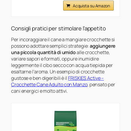
Acquista su Amazon
Consigli pratici per stimolare l’appetito
Per incoraggiare il cane a mangiare crocchette si
possono adottare semplici strategie:
aggiungere
una piccola quantità di umido
alle crocchette,
variare sapori e formati, oppure inumidire
leggermente il cibo secco con acqua tiepida per
esaltarne l’aroma. Un esempio di crocchette
gustose e ben digeribili è il
FRISKIES Active –
Crocchette Cane Adulto con Manzo
, pensato per
cani energici e molto attivi.