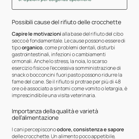
Possibili cause del rifiuto delle crocchette
Capire le motivazioni
alla base del rifiuto del cibo
secco è fondamentale. Le cause possono essere di
tipo
organico
, come problemi dentali, disturbi
gastrointestinali, infezioni o cambiamenti
ormonali. Anche lo stress, la noia, lo scarso
esercizio fisico e l’eccessiva somministrazione di
snack o bocconcini fuori pasto possono ridurre la
fame del cane. Se il rifiuto si protrae per più di 48
ore o è associato a sintomi come vomito o letargia, è
imprescindibile una visita veterinaria.
Importanza della qualità e varietà
dell’alimentazione
I cani percepiscono
odore, consistenza e sapore
delle crocchette. Un alimento poco appetibile,