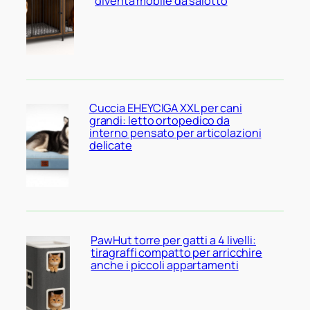
diventa mobile da salotto
Cuccia EHEYCIGA XXL per cani
grandi: letto ortopedico da
interno pensato per articolazioni
delicate
PawHut torre per gatti a 4 livelli:
tiragraffi compatto per arricchire
anche i piccoli appartamenti