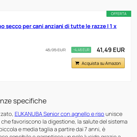
OFFERTA
 secco per cani anziani di tutte le razze | 1 x
41,49 EUR
45,95 EUR
−4,46 EUR
Acquista su Amazon
enze specifiche
zzato,
EUKANUBA Senior con agnello e riso
unisce
i che favoriscono la digestione, la salute del sistema
iccola e media taglia a partire dai 7 anni, è
co sensibile e garantisce un pelo lucido grazie a