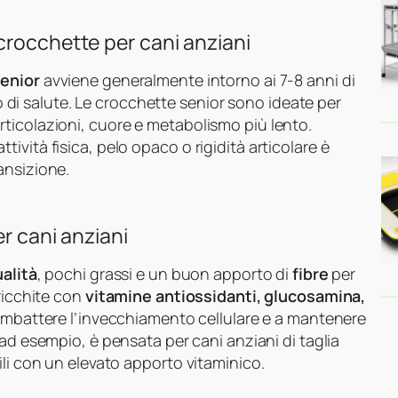
crocchette per cani anziani
senior
avviene generalmente intorno ai 7-8 anni di
ato di salute. Le crocchette senior sono ideate per
ticolazioni, cuore e metabolismo più lento.
vità fisica, pelo opaco o rigidità articolare è
ansizione.
er cani anziani
ualità
, pochi grassi e un buon apporto di
fibre
per
rricchite con
vitamine antiossidanti, glucosamina,
 combattere l’invecchiamento cellulare e a mantenere
 ad esempio, è pensata per cani anziani di taglia
ili con un elevato apporto vitaminico.