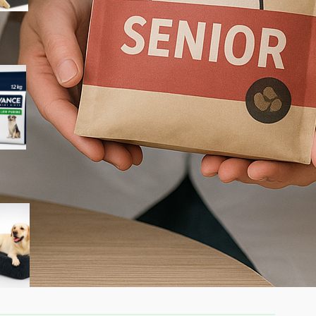
Advance Veterinary Diets
Urinary Low Purine per cani:
quando può aiutare davvero i
problemi urinari
KSIIA cuscino XL per cani
taglia grande: materassino
morbido e lavabile ideale per
l’interno