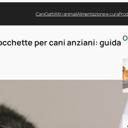
Cani
Gatti
Altri animali
Alimentazione e cura
Prod
O
occhette per cani anziani: guida