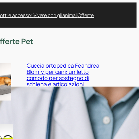
otti e accessori
Vivere con gli animali
Offerte
fferte Pet
Cuccia ortopedica Feandrea
Blomfy per cani: un letto
comodo per sostegno di
schiena e articolazioni
Giubbotto di salvataggio
Queenmore per cani:
sicurezza in acqua tra mare,