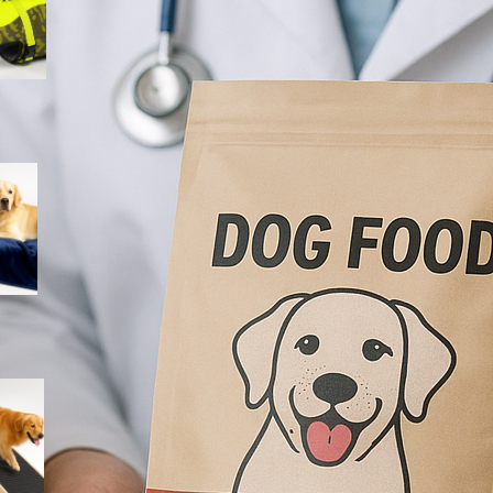
lago e piscina
Coperta impermeabile
Dreamzie per cani e gatti:
proteggere divano e letto con
un telo morbido e lavabile
Rampa iPetba per cani grandi:
accesso sicuro a letto e
divano senza stress per le
articolazioni