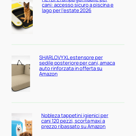
cani: accesso sicuro a piscina e
lago per l’estate 2026
SHARLOVY XL estensore per
sedile posteriore per cani, amaca
auto rinforzata in offerta su
Amazon
Nobleza tappetini igienici per
cani 120 pezzi, scorta maxi a
prezzo ribassato su Amazon