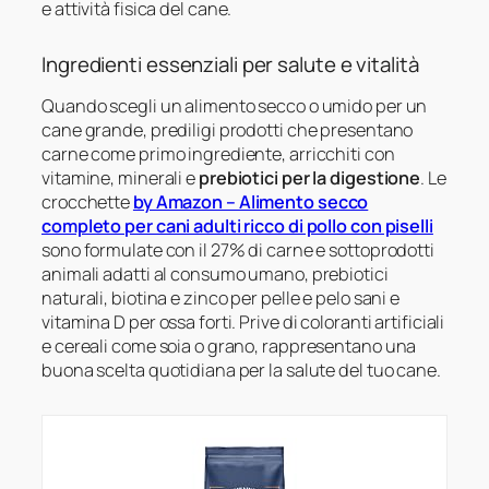
e attività fisica del cane.
Ingredienti essenziali per salute e vitalità
Quando scegli un alimento secco o umido per un
cane grande, prediligi prodotti che presentano
carne come primo ingrediente, arricchiti con
vitamine, minerali e
prebiotici per la digestione
. Le
crocchette
by Amazon – Alimento secco
completo per cani adulti ricco di pollo con piselli
sono formulate con il 27% di carne e sottoprodotti
animali adatti al consumo umano, prebiotici
naturali, biotina e zinco per pelle e pelo sani e
vitamina D per ossa forti. Prive di coloranti artificiali
e cereali come soia o grano, rappresentano una
buona scelta quotidiana per la salute del tuo cane.