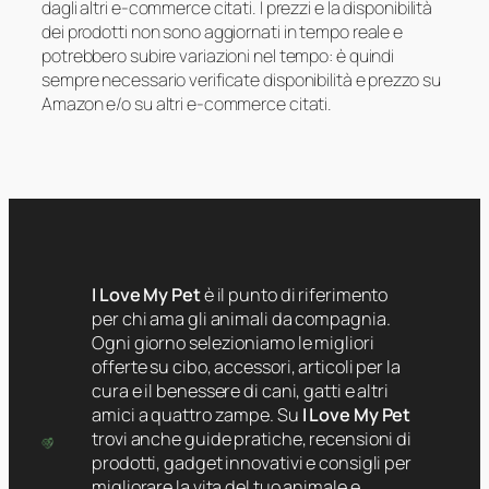
dagli altri e-commerce citati. I prezzi e la disponibilità
dei prodotti non sono aggiornati in tempo reale e
potrebbero subire variazioni nel tempo: è quindi
sempre necessario verificate disponibilità e prezzo su
Amazon e/o su altri e-commerce citati.
I Love My Pet
è il punto di riferimento
per chi ama gli animali da compagnia.
Ogni giorno selezioniamo le migliori
offerte su cibo, accessori, articoli per la
cura e il benessere di cani, gatti e altri
amici a quattro zampe. Su
I Love My Pet
trovi anche guide pratiche, recensioni di
prodotti, gadget innovativi e consigli per
migliorare la vita del tuo animale e