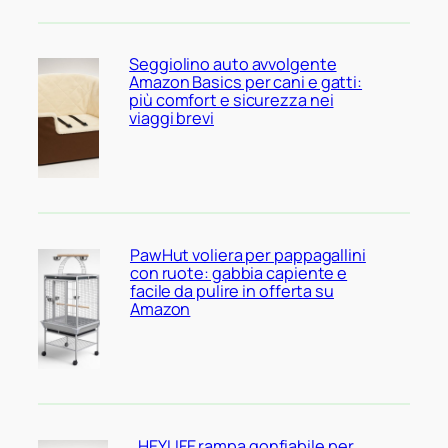
Seggiolino auto avvolgente
Amazon Basics per cani e gatti:
più comfort e sicurezza nei
viaggi brevi
PawHut voliera per pappagallini
con ruote: gabbia capiente e
facile da pulire in offerta su
Amazon
HEYLIFE rampa gonfiabile per