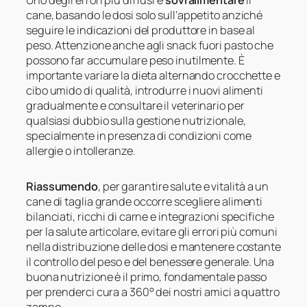
Uno degli errori più diffusi è
sovralimentare
il
cane, basando le dosi solo sull’appetito anziché
seguire le indicazioni del produttore in base al
peso. Attenzione anche agli snack fuori pasto che
possono far accumulare peso inutilmente. È
importante variare la dieta alternando crocchette e
cibo umido di qualità, introdurre i nuovi alimenti
gradualmente e consultare il veterinario per
qualsiasi dubbio sulla gestione nutrizionale,
specialmente in presenza di condizioni come
allergie o intolleranze.
Riassumendo
, per garantire salute e vitalità a un
cane di taglia grande occorre scegliere alimenti
bilanciati, ricchi di carne e integrazioni specifiche
per la salute articolare, evitare gli errori più comuni
nella distribuzione delle dosi e mantenere costante
il controllo del peso e del benessere generale. Una
buona nutrizione è il primo, fondamentale passo
per prenderci cura a 360° dei nostri amici a quattro