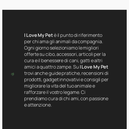
I Love My Pet
è il punto di riferimento
per chi ama gli animali da compagnia.
Ogni giorno selezioniamo le migliori
offerte su cibo, accessori, articoli per la
cura e il benessere di cani, gatti e altri
amici a quattro zampe. Su
I Love My Pet
trovi anche guide pratiche, recensioni di
prodotti, gadget innovativi e consigli per
migliorare la vita del tuo animale e
rafforzare il vostro legame. Ci
prendiamo cura di chi ami, con passione
e attenzione.