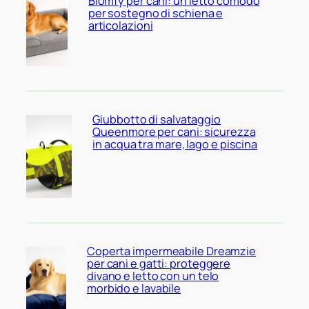
Blomfy per cani: un letto comodo
per sostegno di schiena e
articolazioni
Giubbotto di salvataggio
Queenmore per cani: sicurezza
in acqua tra mare, lago e piscina
Coperta impermeabile Dreamzie
per cani e gatti: proteggere
divano e letto con un telo
morbido e lavabile