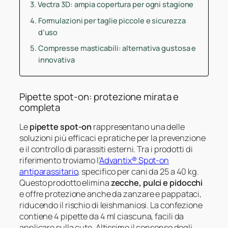
Vectra 3D: ampia copertura per ogni stagione
Formulazioni per taglie piccole e sicurezza
d’uso
Compresse masticabili: alternativa gustosa e
innovativa
Pipette spot-on: protezione mirata e
completa
Le
pipette spot-on
rappresentano una delle
soluzioni più efficaci e pratiche per la prevenzione
e il controllo di parassiti esterni. Tra i prodotti di
riferimento troviamo l’
Advantix® Spot-on
antiparassitario
, specifico per cani da 25 a 40 kg.
Questo prodotto elimina
zecche, pulci e pidocchi
e offre protezione anche da zanzare e pappataci,
riducendo il rischio di leishmaniosi. La confezione
contiene 4 pipette da 4 ml ciascuna, facili da
applicare sulla cute. Altissimo il consenso degli