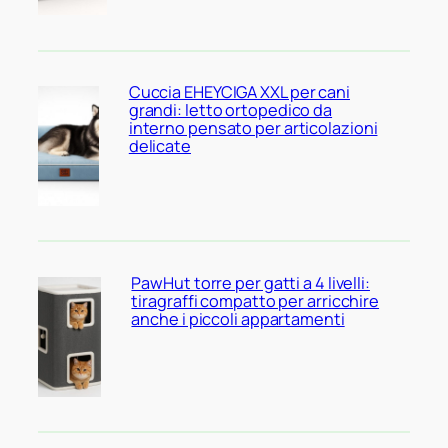
Cuccia EHEYCIGA XXL per cani
grandi: letto ortopedico da
interno pensato per articolazioni
delicate
PawHut torre per gatti a 4 livelli:
tiragraffi compatto per arricchire
anche i piccoli appartamenti