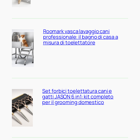
Roomark vasca lavaggio cani
professionale: il bagno di casa a
misura di toelettatore
Set forbici toelettatura cani e
gatti JASON 6 in1: kit completo
per il grooming domestico