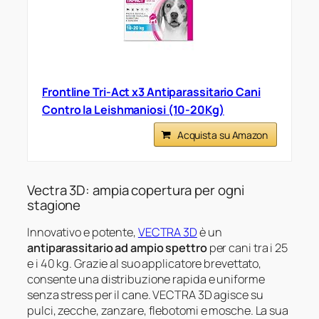
Frontline Tri-Act x3 Antiparassitario Cani
Contro la Leishmaniosi (10-20Kg)
Acquista su Amazon
Vectra 3D: ampia copertura per ogni
stagione
Innovativo e potente,
VECTRA 3D
è un
antiparassitario ad ampio spettro
per cani tra i 25
e i 40 kg. Grazie al suo applicatore brevettato,
consente una distribuzione rapida e uniforme
senza stress per il cane. VECTRA 3D agisce su
pulci, zecche, zanzare, flebotomi e mosche. La sua