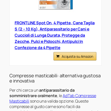
FRONTLINE Spot On, 4 Pipette, Cane Taglia
S (2 – 10 Kg), Antiparassitario per Cani e
Cuccioli di Lunga Durata, Protegge da
Zecche, Pulci e Pidocchi, Antipulci In
Confezione da 4 Pipette
Acquista su Amazon
Compresse masticabili: alternativa gustosa
e innovativa
Per chi cerca un
antiparassitario da
somministrare oralmente
, le
AdTab Compresse
Masticabili
sono una valida opzione. Queste
compresse al gusto carne sono facili da