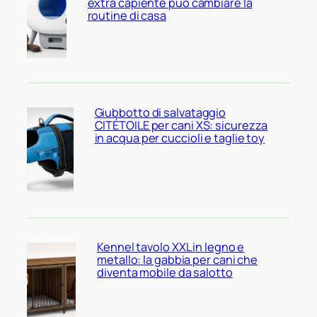
extra capiente può cambiare la
routine di casa
Giubbotto di salvataggio
CITÉTOILE per cani XS: sicurezza
in acqua per cuccioli e taglie toy
Kennel tavolo XXL in legno e
metallo: la gabbia per cani che
diventa mobile da salotto