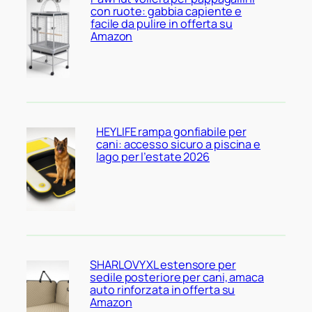
con ruote: gabbia capiente e
facile da pulire in offerta su
Amazon
HEYLIFE rampa gonfiabile per
cani: accesso sicuro a piscina e
lago per l’estate 2026
SHARLOVY XL estensore per
sedile posteriore per cani, amaca
auto rinforzata in offerta su
Amazon