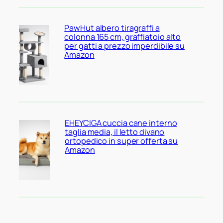
PawHut albero tiragraffi a
colonna 165 cm, graffiatoio alto
per gatti a prezzo imperdibile su
Amazon
EHEYCIGA cuccia cane interno
taglia media, il letto divano
ortopedico in super offerta su
Amazon