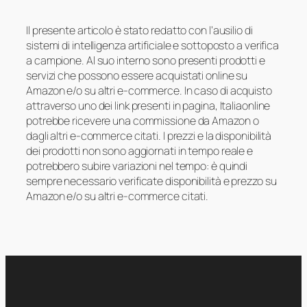
Il presente articolo è stato redatto con l’ausilio di
sistemi di intelligenza artificiale e sottoposto a verifica
a campione. Al suo interno sono presenti prodotti e
servizi che possono essere acquistati online su
Amazon e/o su altri e-commerce. In caso di acquisto
attraverso uno dei link presenti in pagina, Italiaonline
potrebbe ricevere una commissione da Amazon o
dagli altri e-commerce citati. I prezzi e la disponibilità
dei prodotti non sono aggiornati in tempo reale e
potrebbero subire variazioni nel tempo: è quindi
sempre necessario verificate disponibilità e prezzo su
Amazon e/o su altri e-commerce citati.