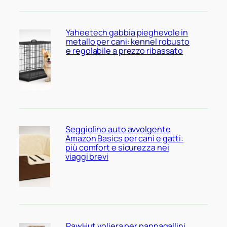
Yaheetech gabbia pieghevole in
metallo per cani: kennel robusto
e regolabile a prezzo ribassato
Seggiolino auto avvolgente
Amazon Basics per cani e gatti:
più comfort e sicurezza nei
viaggi brevi
PawHut voliera per pappagallini