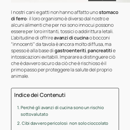
I nostri cani e gatti non hanno affatto uno
stomaco
di ferro
: il loro organismo è diverso dal nostro e
alcuni alimenti che per noi sono innocui possono
essere per loro irritanti, tossici o addirittura letali.
L’abitudine di offrire
avanzi di cucina
o bocconi
“innocenti” da tavola è ancora molto diffusa, ma
spesso è alla base di
gastroenteriti
,
pancreatiti
e
intossicazioni evitabili. Imparare a distinguere ciò
che è davvero sicuro da ciò che è rischioso è il
primo passo per proteggere la salute del proprio
animale.
Indice dei Contenuti
Perché gli avanzi di cucina sono un rischio
sottovalutato
Cibi davvero pericolosi: non solo cioccolato