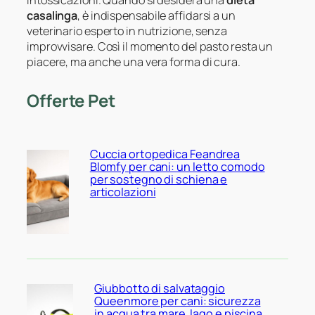
intossicazioni. Quando si desidera una
dieta
casalinga
, è indispensabile affidarsi a un
veterinario esperto in nutrizione, senza
improvvisare. Così il momento del pasto resta un
piacere, ma anche una vera forma di cura.
Offerte Pet
Cuccia ortopedica Feandrea
Blomfy per cani: un letto comodo
per sostegno di schiena e
articolazioni
Giubbotto di salvataggio
Queenmore per cani: sicurezza
in acqua tra mare, lago e piscina