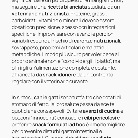
significa “dare un po’ di quello che mangiamo noi”,
ma seguire una
ricetta bilanciata
studiata da un
veterinario nutrizionista
. Proteine, grassi,
carboidrati, vitamine e minerali devono essere
dosati con precisione, spesso con integrazioni
specifiche. Improvvisare con avanzi e porzioni
variabili espone al rischio di
carenze nutrizionali
,
sovrappeso, problemi articolari e malattie
metaboliche. Il modo più sicuro per voler bene al
proprio animale non è “condividergli il piatto”, ma
offrirgli un’alimentazione completa e costante,
affiancata da
snack idonei
e da un confronto
regolare con il veterinario curante.
In sintesi,
cani e gatti
sono tutt’altro che dotati di
stomaco di ferro: la loro salute passa da scelte
quotidiane consapevoli. Evitare
avanzi di cucina
e
bocconi “innocenti”, conoscere i
cibi pericolosi
e
preferire
snack formulati ad hoc
è il modo migliore
per prevenire disturbi gastrointestinali e