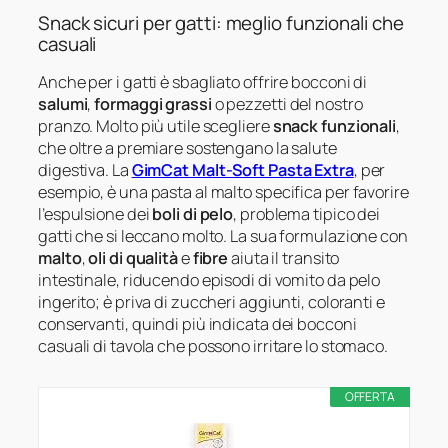
Snack sicuri per gatti: meglio funzionali che
casuali
Anche per i gatti è sbagliato offrire bocconi di
salumi
,
formaggi grassi
o pezzetti del nostro
pranzo. Molto più utile scegliere
snack funzionali
,
che oltre a premiare sostengano la salute
digestiva. La
GimCat Malt-Soft Pasta Extra
, per
esempio, è una pasta al malto specifica per favorire
l’espulsione dei
boli di pelo
, problema tipico dei
gatti che si leccano molto. La sua formulazione con
malto
,
oli di qualità
e
fibre
aiuta il transito
intestinale, riducendo episodi di vomito da pelo
ingerito; è priva di zuccheri aggiunti, coloranti e
conservanti, quindi più indicata dei bocconi
casuali di tavola che possono irritare lo stomaco.
OFFERTA