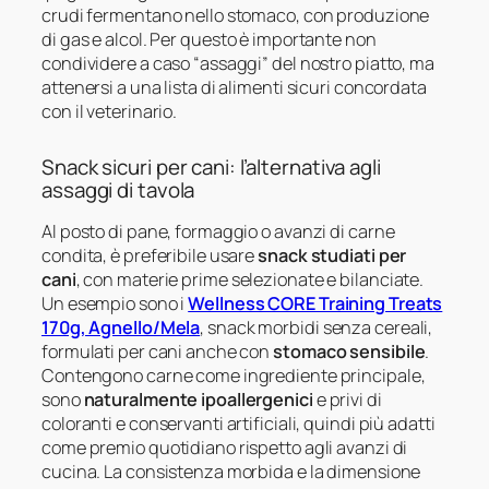
crudi fermentano nello stomaco, con produzione
di gas e alcol. Per questo è importante non
condividere a caso “assaggi” del nostro piatto, ma
attenersi a una lista di alimenti sicuri concordata
con il veterinario.
Snack sicuri per cani: l’alternativa agli
assaggi di tavola
Al posto di pane, formaggio o avanzi di carne
condita, è preferibile usare
snack studiati per
cani
, con materie prime selezionate e bilanciate.
Un esempio sono i
Wellness CORE Training Treats
170g, Agnello/Mela
, snack morbidi senza cereali,
formulati per cani anche con
stomaco sensibile
.
Contengono carne come ingrediente principale,
sono
naturalmente ipoallergenici
e privi di
coloranti e conservanti artificiali, quindi più adatti
come premio quotidiano rispetto agli avanzi di
cucina. La consistenza morbida e la dimensione