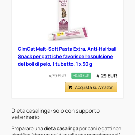
GimCat Malt-Soft Pasta Extra, Anti-Hairball
Snack per gatti che favorisce l’espulsione
dei boli di pelo, 1 tubetto, 1 x 50 g
4,29 EUR
4,79 EUR
−0,50 EUR
Acquista su Amazon
Dieta casalinga: solo con supporto
veterinario
Preparare una
dieta casalinga
per cani e gatti non