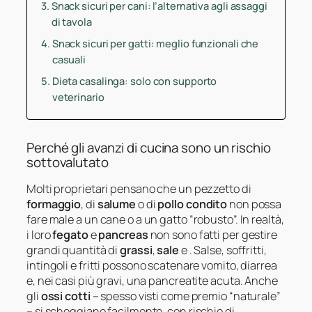
Snack sicuri per cani: l’alternativa agli assaggi
di tavola
Snack sicuri per gatti: meglio funzionali che
casuali
Dieta casalinga: solo con supporto
veterinario
Perché gli avanzi di cucina sono un rischio
sottovalutato
Molti proprietari pensano che un pezzetto di
formaggio
, di
salume
o di
pollo condito
non possa
fare male a un cane o a un gatto “robusto”. In realtà,
i loro
fegato
e
pancreas
non sono fatti per gestire
grandi quantità di
grassi
,
sale
e
. Salse, soffritti,
intingoli e fritti possono scatenare vomito, diarrea
e, nei casi più gravi, una pancreatite acuta. Anche
gli
ossi cotti
– spesso visti come premio “naturale”
– si scheggiano facilmente, con rischio di