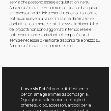
servizi che possono essere acquistati online su
Amazon e/o su altri e-commerce. In caso di acquisto
attraverso uno dei link presenti in pagina, Italiaonline
potrebbe ricevere una commissione da Amazon o
dagli altri e-commerce citati. I prezzi e la disponibilità
dei prodotti non sono aggiornati in tempo reale e
potrebbero subire variazioni nel tempo: è quindi
sempre necessario verificate disponibilità e prezzo su
Amazon e/o su altri e-commerce citati.
I Love My Pet
è il punto di riferimento
per chi ama gli animali da compagnia.
Ogni giorno selezioniamo le migliori
offerte su cibo, accessori, articoli per la
cura e il benessere di cani, gatti e altri