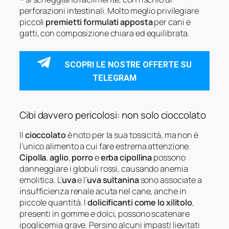
perforazioni intestinali. Molto meglio privilegiare
piccoli
premietti formulati apposta
per cani e
gatti, con composizione chiara ed equilibrata.
SCOPRI LE NOSTRE OFFERTE SU
TELEGRAM
Cibi davvero pericolosi: non solo cioccolato
Il
cioccolato
è noto per la sua tossicità, ma non è
l’unico alimento a cui fare estrema attenzione.
Cipolla
,
aglio
,
porro
e
erba cipollina
possono
danneggiare i globuli rossi, causando anemia
emolitica. L’
uva
e l’
uva sultanina
sono associate a
insufficienza renale acuta nel cane, anche in
piccole quantità. I
dolicificanti come lo xilitolo
,
presenti in gomme e dolci, possono scatenare
ipoglicemia grave. Persino alcuni impasti lievitati