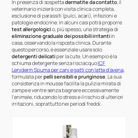
In presenza di sospetta
dermatite da contatto
, il
veterinario inizierà con visita clinica completa,
esclusione di parassiti (pulci, acari), infezioni e
patologie endocrine. In alcuni casi potrà proporre
test allergologici
o, più spesso, una strategia di
eliminazione graduale dei possibili irritanti
in
casa, osservando la risposta clinica. Durante
questo percorso, è essenziale usare solo
detergenti delicati
per la cute. Un esempio è la
schiuma detergente senza risciacquo
ICF
Leniderm Spuma per cani e gatti con latte d’avena
,
formulata per
pelli sensibili e pruriginose
. La sua
consistenza in mousse facilita la pulizia mirata di
zampe e ventre senza bagnare eccessivamente
l’animale, riducendo lo stress e il rischio di ulteriori
irritazioni, soprattutto nei periodi freddi.