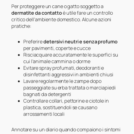
Per proteggere un cane o gatto soggetto a
dermatite da contatto
è utile fare un controllo
critico dell’ambiente domestico. Alcune azioni
pratiche:
Preferire
detersivi neutri e senza profumo
per pavimenti, coperte e cucce
Risciacquare accuratamente le superfici su
cui l’animale cammina o dorme
Evitare spray profumati, deodoranti e
disinfettanti aggressivi in ambienti chiusi
Lavare regolarmente le zampe dopo
passeggiate su erba trattata o marciapiedi
bagnati da detergenti
Controllare collari, pettorine e ciotole in
plastica, sostituendoli se causano
arrossamenti locali
Annotare su un diario quando compaiono i sintomi