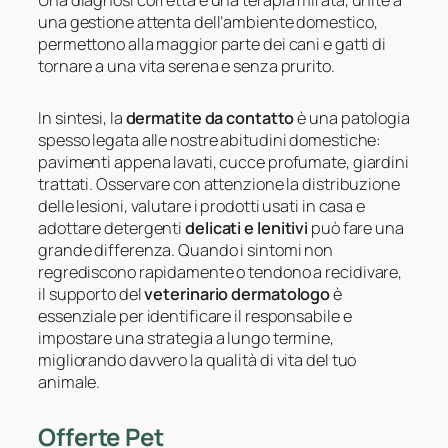
una gestione attenta dell’ambiente domestico,
permettono alla maggior parte dei cani e gatti di
tornare a una vita serena e senza prurito.
In sintesi, la
dermatite da contatto
è una patologia
spesso legata alle nostre abitudini domestiche:
pavimenti appena lavati, cucce profumate, giardini
trattati. Osservare con attenzione la distribuzione
delle lesioni, valutare i prodotti usati in casa e
adottare detergenti
delicati e lenitivi
può fare una
grande differenza. Quando i sintomi non
regrediscono rapidamente o tendono a recidivare,
il supporto del
veterinario dermatologo
è
essenziale per identificare il responsabile e
impostare una strategia a lungo termine,
migliorando davvero la qualità di vita del tuo
animale.
Offerte Pet