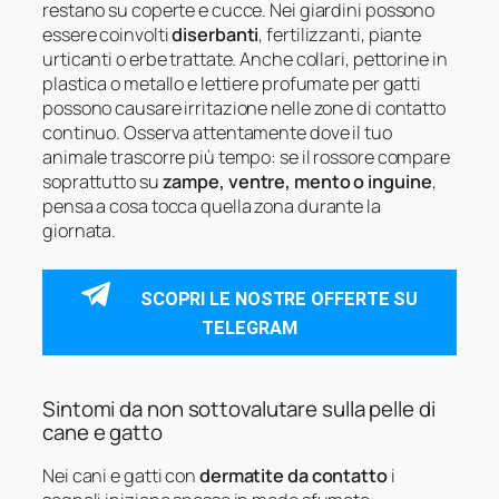
restano su coperte e cucce. Nei giardini possono
essere coinvolti
diserbanti
, fertilizzanti, piante
urticanti o erbe trattate. Anche collari, pettorine in
plastica o metallo e lettiere profumate per gatti
possono causare irritazione nelle zone di contatto
continuo. Osserva attentamente dove il tuo
animale trascorre più tempo: se il rossore compare
soprattutto su
zampe, ventre, mento o inguine
,
pensa a cosa tocca quella zona durante la
giornata.
SCOPRI LE NOSTRE OFFERTE SU
TELEGRAM
Sintomi da non sottovalutare sulla pelle di
cane e gatto
Nei cani e gatti con
dermatite da contatto
i