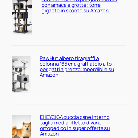
con amaca e grotte: torre
gigante in sconto su Amazon
PawHut albero tiragraffi a
colonna 165 cm, graffiatoio alto
per gatti a prezzo imperdibile su
Amazon
EHEYCIGA cuccia cane interno
taglia media, il letto divano
ortopedico in super offerta su
Amazon