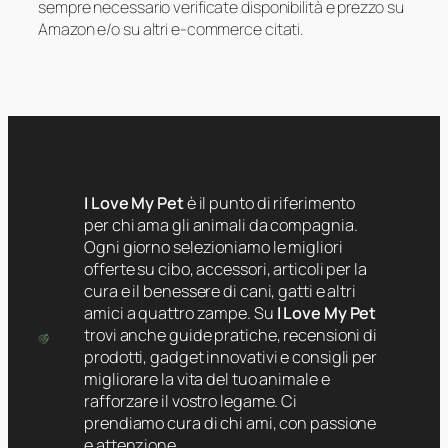
sempre necessario verificate disponibilità e prezzo su
Amazon e/o su altri e-commerce citati.
I Love My Pet
è il punto di riferimento
per chi ama gli animali da compagnia.
Ogni giorno selezioniamo le migliori
offerte su cibo, accessori, articoli per la
cura e il benessere di cani, gatti e altri
amici a quattro zampe. Su
I Love My Pet
trovi anche guide pratiche, recensioni di
prodotti, gadget innovativi e consigli per
migliorare la vita del tuo animale e
rafforzare il vostro legame. Ci
prendiamo cura di chi ami, con passione
e attenzione.