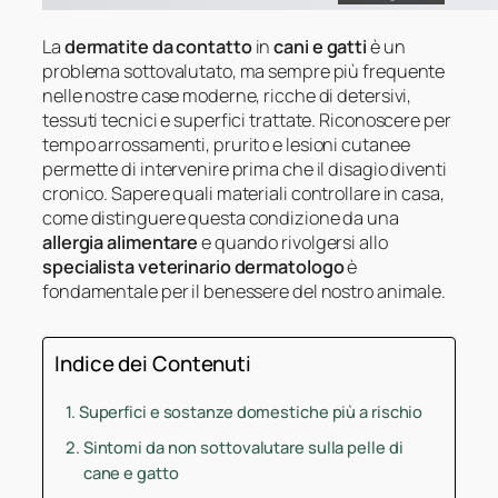
La
dermatite da contatto
in
cani e gatti
è un
problema sottovalutato, ma sempre più frequente
nelle nostre case moderne, ricche di detersivi,
tessuti tecnici e superfici trattate. Riconoscere per
tempo arrossamenti, prurito e lesioni cutanee
permette di intervenire prima che il disagio diventi
cronico. Sapere quali materiali controllare in casa,
come distinguere questa condizione da una
allergia alimentare
e quando rivolgersi allo
specialista veterinario dermatologo
è
fondamentale per il benessere del nostro animale.
Indice dei Contenuti
Superfici e sostanze domestiche più a rischio
Sintomi da non sottovalutare sulla pelle di
cane e gatto