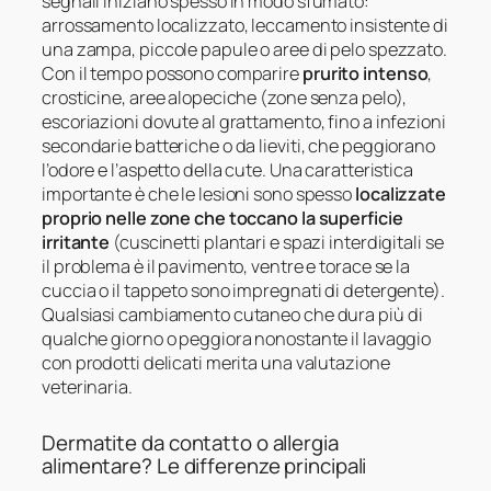
segnali iniziano spesso in modo sfumato:
arrossamento localizzato, leccamento insistente di
una zampa, piccole papule o aree di pelo spezzato.
Con il tempo possono comparire
prurito intenso
,
crosticine, aree alopeciche (zone senza pelo),
escoriazioni dovute al grattamento, fino a infezioni
secondarie batteriche o da lieviti, che peggiorano
l’odore e l’aspetto della cute. Una caratteristica
importante è che le lesioni sono spesso
localizzate
proprio nelle zone che toccano la superficie
irritante
(cuscinetti plantari e spazi interdigitali se
il problema è il pavimento, ventre e torace se la
cuccia o il tappeto sono impregnati di detergente).
Qualsiasi cambiamento cutaneo che dura più di
qualche giorno o peggiora nonostante il lavaggio
con prodotti delicati merita una valutazione
veterinaria.
Dermatite da contatto o allergia
alimentare? Le differenze principali