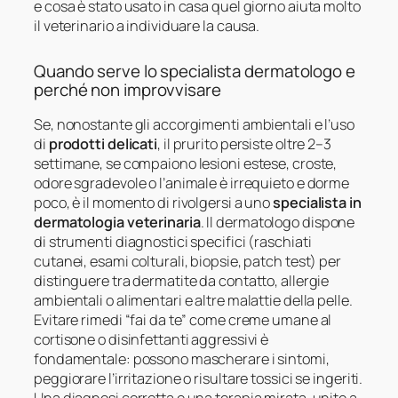
e cosa è stato usato in casa quel giorno aiuta molto
il veterinario a individuare la causa.
Quando serve lo specialista dermatologo e
perché non improvvisare
Se, nonostante gli accorgimenti ambientali e l’uso
di
prodotti delicati
, il prurito persiste oltre 2–3
settimane, se compaiono lesioni estese, croste,
odore sgradevole o l’animale è irrequieto e dorme
poco, è il momento di rivolgersi a uno
specialista in
dermatologia veterinaria
. Il dermatologo dispone
di strumenti diagnostici specifici (raschiati
cutanei, esami colturali, biopsie, patch test) per
distinguere tra dermatite da contatto, allergie
ambientali o alimentari e altre malattie della pelle.
Evitare rimedi “fai da te” come creme umane al
cortisone o disinfettanti aggressivi è
fondamentale: possono mascherare i sintomi,
peggiorare l’irritazione o risultare tossici se ingeriti.
Una diagnosi corretta e una terapia mirata, unite a