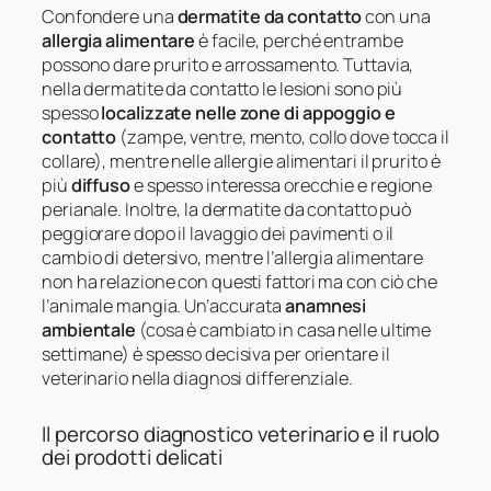
Confondere una
dermatite da contatto
con una
allergia alimentare
è facile, perché entrambe
possono dare prurito e arrossamento. Tuttavia,
nella dermatite da contatto le lesioni sono più
spesso
localizzate nelle zone di appoggio e
contatto
(zampe, ventre, mento, collo dove tocca il
collare), mentre nelle allergie alimentari il prurito è
più
diffuso
e spesso interessa orecchie e regione
perianale. Inoltre, la dermatite da contatto può
peggiorare dopo il lavaggio dei pavimenti o il
cambio di detersivo, mentre l’allergia alimentare
non ha relazione con questi fattori ma con ciò che
l’animale mangia. Un’accurata
anamnesi
ambientale
(cosa è cambiato in casa nelle ultime
settimane) è spesso decisiva per orientare il
veterinario nella diagnosi differenziale.
Il percorso diagnostico veterinario e il ruolo
dei prodotti delicati