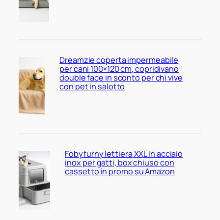
Dreamzie coperta impermeabile
per cani 100×120 cm, copridivano
double face in sconto per chi vive
con pet in salotto
Fobyfurny lettiera XXL in acciaio
inox per gatti, box chiuso con
cassetto in promo su Amazon