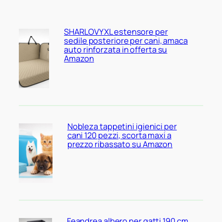
SHARLOVY XL estensore per
sedile posteriore per cani, amaca
auto rinforzata in offerta su
Amazon
Nobleza tappetini igienici per
cani 120 pezzi, scorta maxi a
prezzo ribassato su Amazon
Feandrea albero per gatti 190 cm