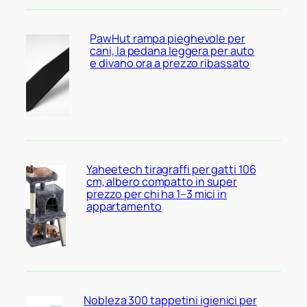
PawHut rampa pieghevole per
cani, la pedana leggera per auto
e divano ora a prezzo ribassato
Yaheetech tiragraffi per gatti 106
cm, albero compatto in super
prezzo per chi ha 1–3 mici in
appartamento
Nobleza 300 tappetini igienici per