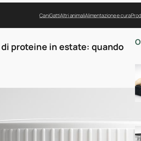
Cani
Gatti
Altri animali
Alimentazione e cura
Prod
O
 di proteine in estate: quando