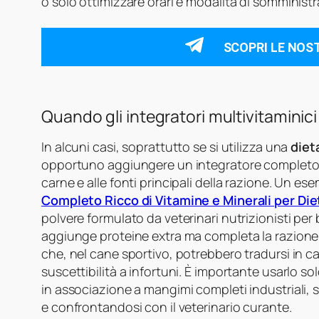
o solo ottimizzare orari e modalità di somministr
SCOPRI LE NOS
Quando gli integratori multivitamini
In alcuni casi, soprattutto se si utilizza una
diet
opportuno aggiungere un integratore completo di
carne e alle fonti principali della razione. Un es
Completo Ricco di Vitamine e Minerali per Di
polvere formulato da veterinari nutrizionisti per
aggiunge proteine extra ma completa la razione c
che, nel cane sportivo, potrebbero tradursi in cal
suscettibilità a infortuni. È importante usarlo 
in associazione a mangimi completi industriali, 
e confrontandosi con il veterinario curante.