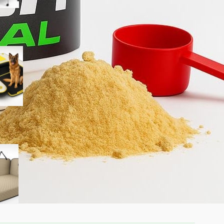
HEYLIFE rampa gonfiabile per
cani: accesso sicuro a piscina
e lago per l’estate 2026
SHARLOVY XL estensore per
sedile posteriore per cani,
amaca auto rinforzata in
offerta su Amazon