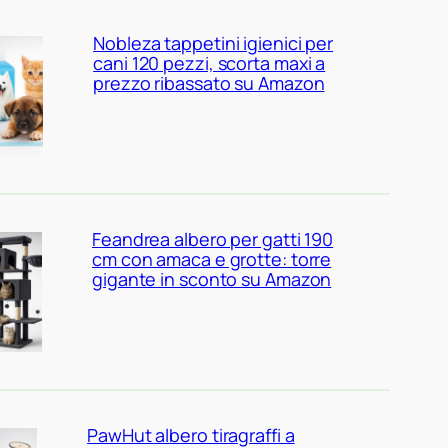
Nobleza tappetini igienici per
cani 120 pezzi, scorta maxi a
prezzo ribassato su Amazon
Feandrea albero per gatti 190
cm con amaca e grotte: torre
gigante in sconto su Amazon
PawHut albero tiragraffi a