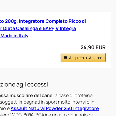
o 200g, Integratore Completo Ricco di
r Dieta Casalinga e BARF, V Integra
Made in Italy
24,90 EUR
Acquista su Amazon
nzione agli eccessi
ssa muscolare del cane
, a base di proteine
soggetti impegnati in sport molto intensi o in
pio è
Assault Natural Powder 250 Integratore
 siero W.P.C. 80%, BCAA e un alto dosaggio di