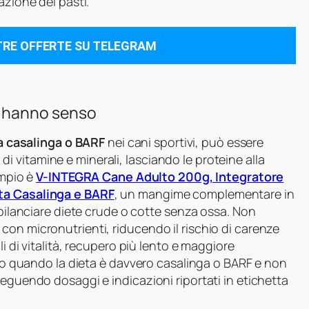
azione dei pasti.
TRE OFFERTE SU TELEGRAM
ci hanno senso
a casalinga o BARF
nei cani sportivi, può essere
 vitamine e minerali, lasciando le proteine alla
empio è
V-INTEGRA Cane Adulto 200g, Integratore
eta Casalinga e BARF
, un mangime complementare in
 bilanciare diete crude o cotte senza ossa. Non
on micronutrienti, riducendo il rischio di carenze
i di vitalità, recupero più lento e maggiore
solo quando la dieta è davvero casalinga o BARF e non
seguendo dosaggi e indicazioni riportati in etichetta