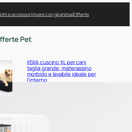
otti e accessori
Vivere con gli animali
Offerte
fferte Pet
KSIIA cuscino XL per cani
taglia grande: materassino
morbido e lavabile ideale per
l’interno
Yaheetech gabbia pieghevole
in metallo per cani: kennel
robusto e regolabile a prezzo