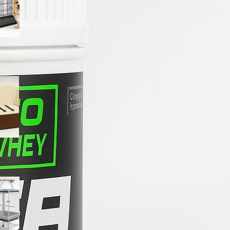
ribassato
Seggiolino auto avvolgente
Amazon Basics per cani e
gatti: più comfort e sicurezza
nei viaggi brevi
PawHut voliera per
pappagallini con ruote: gabbia
capiente e facile da pulire in
offerta su Amazon