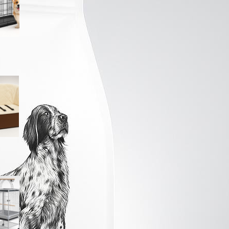
ribassato
Seggiolino auto avvolgente
Amazon Basics per cani e
gatti: più comfort e sicurezza
nei viaggi brevi
PawHut voliera per
pappagallini con ruote: gabbia
capiente e facile da pulire in
offerta su Amazon