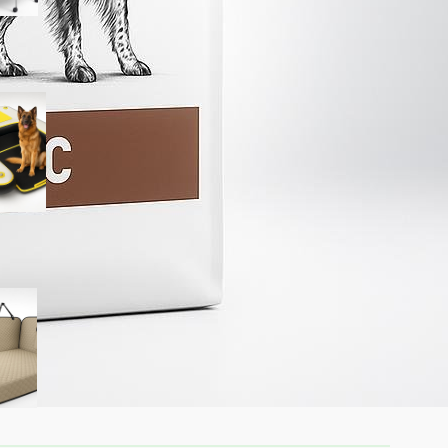
HEYLIFE rampa gonfiabile per
cani: accesso sicuro a piscina
e lago per l’estate 2026
SHARLOVY XL estensore per
sedile posteriore per cani,
amaca auto rinforzata in
offerta su Amazon