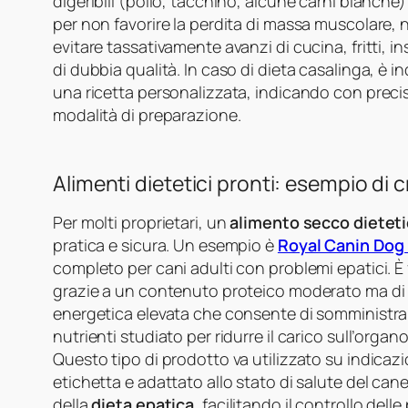
digeribili (pollo, tacchino, alcune carni bianch
per non favorire la perdita di massa muscolare, 
evitare tassativamente avanzi di cucina, fritti, i
di dubbia qualità. In caso di dieta casalinga, è in
una ricetta personalizzata, indicando con precis
modalità di preparazione.
Alimenti dietetici pronti: esempio di 
Per molti proprietari, un
alimento secco dietet
pratica e sicura. Un esempio è
Royal Canin Dog
completo per cani adulti con problemi epatici. È
grazie a un contenuto proteico moderato ma di al
energetica elevata che consente di somministrar
nutrienti studiato per ridurre il carico sull’orga
Questo tipo di prodotto va utilizzato su indicazi
etichetta e adattato allo stato di salute del c
della
dieta epatica
, facilitando il controllo dell