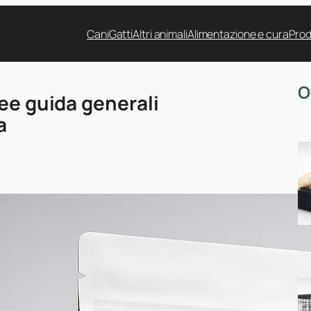
Cani
Gatti
Altri animali
Alimentazione e cura
Prod
O
ee guida generali
a