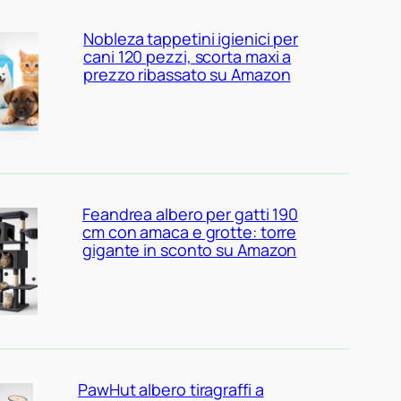
Nobleza tappetini igienici per
cani 120 pezzi, scorta maxi a
prezzo ribassato su Amazon
Feandrea albero per gatti 190
cm con amaca e grotte: torre
gigante in sconto su Amazon
PawHut albero tiragraffi a