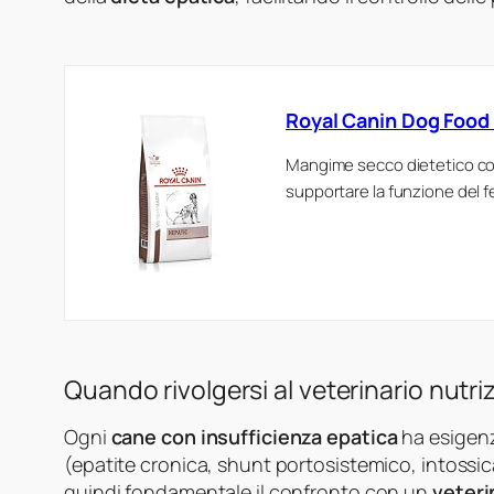
Royal Canin Dog Food
Mangime secco dietetico com
supportare la funzione del 
Quando rivolgersi al veterinario nutri
Ogni
cane con insufficienza epatica
ha esigenz
(epatite cronica, shunt portosistemico, intossicaz
quindi fondamentale il confronto con un
veteri