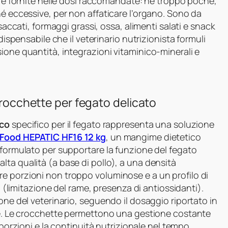
e) e fornite nelle dosi raccomandate: né troppo poche,
né eccessive, per non affaticare l’organo. Sono da
nsaccati, formaggi grassi, ossa, alimenti salati e snack
dispensabile che il veterinario nutrizionista formuli
ione quantità, integrazioni vitaminico-minerali e
crocchette per fegato delicato
ico
specifico per il fegato rappresenta una soluzione
 Food HEPATIC HF16 12 kg
, un mangime dietetico
 formulato per supportare la funzione del fegato
ta qualità (a base di pollo), a una densità
e porzioni non troppo voluminose e a un profilo di
no (limitazione del rame, presenza di antiossidanti).
one del veterinario, seguendo il dosaggio riportato in
ane. Le crocchette permettono una gestione costante
e porzioni e la continuità nutrizionale nel tempo.