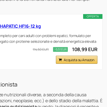
OFFERTA
 HAPATIC HF16-12 kg
pleto per cani adulti con problemi epatici, formulato per
fegato con proteine selezionate e densità energetica elevata
108,99 EUR
114,50 EUR
−5,51 EUR
Acquista su Amazon
zionista
e nutrizionali diverse, a seconda della causa
ioni, neoplasie, ecc.) e dello stadio della malattia. È
nario nutrizionista
quando: la diagnosi è recente e