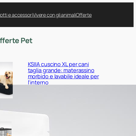
otti e accessori
Vivere con gli animali
Offerte
fferte Pet
KSIIA cuscino XL per cani
taglia grande: materassino
morbido e lavabile ideale per
l’interno
Yaheetech gabbia pieghevole
in metallo per cani: kennel
robusto e regolabile a prezzo