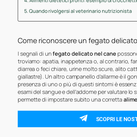
Alimenti dietetici pronti: esempio di crocchett
Quando rivolgersi al veterinario nutrizionista
Come riconoscere un fegato delicato
I segnali di un
fegato delicato nel cane
possono 
troviamo: apatia, inappetenza o, al contrario, fam
diarrea o feci chiare, urine molto scure, alito cat
giallastre). Un altro campanello d’allarme è il g
presenza di uno o più di questi sintomi è essenzi
esami del sangue e dell’addome per valutare lo s
permette di impostare subito una corretta
alime
SCOPRI LE NOS