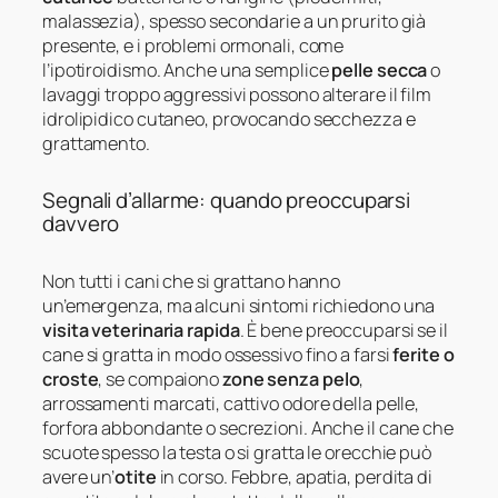
malassezia), spesso secondarie a un prurito già
presente, e i problemi ormonali, come
l’ipotiroidismo. Anche una semplice
pelle secca
o
lavaggi troppo aggressivi possono alterare il film
idrolipidico cutaneo, provocando secchezza e
grattamento.
Segnali d’allarme: quando preoccuparsi
davvero
Non tutti i cani che si grattano hanno
un’emergenza, ma alcuni sintomi richiedono una
visita veterinaria rapida
. È bene preoccuparsi se il
cane si gratta in modo ossessivo fino a farsi
ferite o
croste
, se compaiono
zone senza pelo
,
arrossamenti marcati, cattivo odore della pelle,
forfora abbondante o secrezioni. Anche il cane che
scuote spesso la testa o si gratta le orecchie può
avere un’
otite
in corso. Febbre, apatia, perdita di