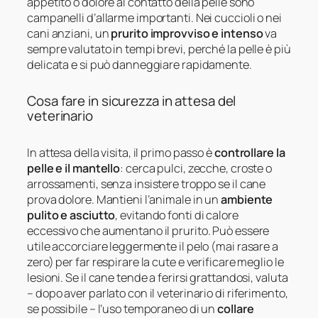
appetito o dolore al contatto della pelle sono
campanelli d’allarme importanti. Nei cuccioli o nei
cani anziani, un
prurito improvviso e intenso
va
sempre valutato in tempi brevi, perché la pelle è più
delicata e si può danneggiare rapidamente.
Cosa fare in sicurezza in attesa del
veterinario
In attesa della visita, il primo passo è
controllare la
pelle e il mantello
: cerca pulci, zecche, croste o
arrossamenti, senza insistere troppo se il cane
prova dolore. Mantieni l’animale in un
ambiente
pulito e asciutto
, evitando fonti di calore
eccessivo che aumentano il prurito. Può essere
utile accorciare leggermente il pelo (mai rasare a
zero) per far respirare la cute e verificare meglio le
lesioni. Se il cane tende a ferirsi grattandosi, valuta
– dopo aver parlato con il veterinario di riferimento,
se possibile – l’uso temporaneo di un
collare