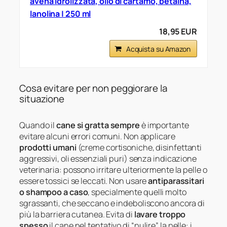
avena idrolizzata, olio di cartamo, betaina,
lanolina | 250 ml
18,95 EUR
Acquista su Amazon
Cosa evitare per non peggiorare la
situazione
Quando il
cane si gratta sempre
è importante
evitare alcuni errori comuni. Non applicare
prodotti umani
(creme cortisoniche, disinfettanti
aggressivi, oli essenziali puri) senza indicazione
veterinaria: possono irritare ulteriormente la pelle o
essere tossici se leccati. Non usare
antiparassitari
o shampoo a caso
, specialmente quelli molto
sgrassanti, che seccano e indeboliscono ancora di
più la barriera cutanea. Evita di
lavare troppo
spesso
il cane nel tentativo di “pulire” la pelle: i