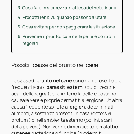
Cosa fare in sicurezza in attesa del veterinario
Prodotti lenitivi: quando possono aiutare
Cosa evitare per non peggiorare la situazione
Prevenire il prurito: cura della pelle e controlli
regolari
Possibili cause del prurito nel cane
Le cause di
prurito nel cane
sono numerose. Le più
frequenti sono i
parassiti esterni
(pulci, zecche,
acari della rogna), che irritano la pelle e possono
causare vere e proprie dermatiti allergiche. Un’altra
causa frequente sono le
allergie
: a determinati
alimenti, a sostanze presenti in casa (detersivi,
profumi) o nell’ambiente esterno (pollini, acari
della polvere). Non vanno dimenticate le
malattie
cutanee
batteriche o fungine (piodermiti,