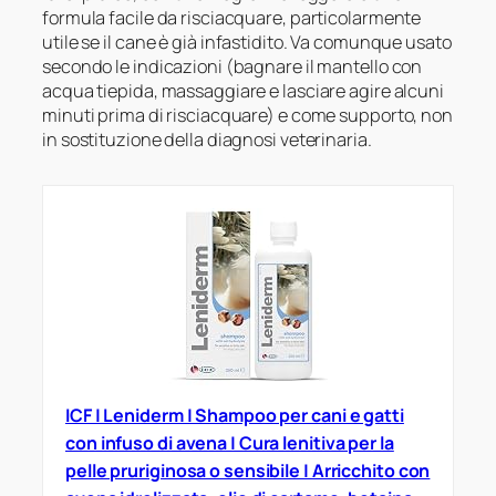
formula facile da risciacquare, particolarmente
utile se il cane è già infastidito. Va comunque usato
secondo le indicazioni (bagnare il mantello con
acqua tiepida, massaggiare e lasciare agire alcuni
minuti prima di risciacquare) e come supporto, non
in sostituzione della diagnosi veterinaria.
ICF | Leniderm | Shampoo per cani e gatti
con infuso di avena | Cura lenitiva per la
pelle pruriginosa o sensibile | Arricchito con